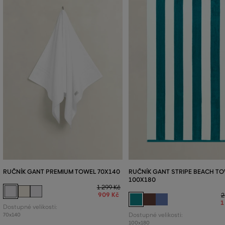
RUČNÍK GANT PREMIUM TOWEL 70X140
RUČNÍK GANT STRIPE BEACH T
100X180
1 299 Kč
909 Kč
2
1
Dostupné velikosti:
70x140
Dostupné velikosti:
100x180