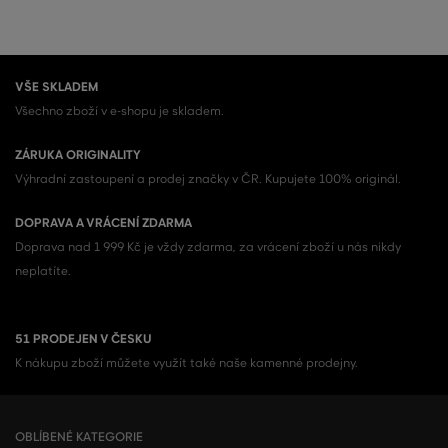
VŠE SKLADEM
Všechno zboží v e-shopu je skladem.
ZÁRUKA ORIGINALITY
Výhradní zastoupení a prodej značky v ČR. Kupujete 100% originál.
DOPRAVA A VRÁCENÍ ZDARMA
Doprava nad 1 999 Kč je vždy zdarma, za vrácení zboží u nás nikdy
neplatíte.
51 PRODEJEN V ČESKU
K nákupu zboží můžete využít také naše kamenné prodejny.
OBLÍBENÉ KATEGORIE