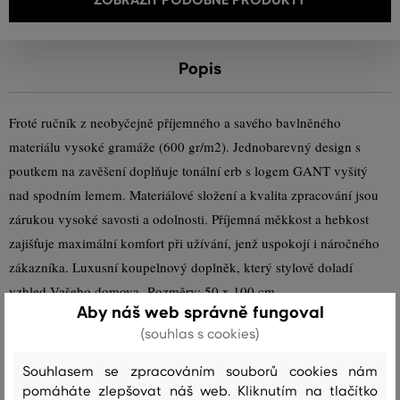
Popis
Froté ručník z neobyčejně příjemného a savého bavlněného
materiálu vysoké gramáže (600 gr/m2). Jednobarevný design s
poutkem na zavěšení doplňuje tonální erb s logem GANT vyšitý
nad spodním lemem. Materiálové složení a kvalita zpracování jsou
zárukou vysoké savosti a odolnosti. Příjemná měkkost a hebkost
zajišťuje maximální komfort při užívání, jenž uspokojí i náročného
zákazníka. Luxusní koupelnový doplněk, který stylově doladí
vzhled Vašeho domova. Rozměry: 50 x 100 cm.
Aby náš web správně fungoval
(souhlas s cookies)
Sezóna: SS24
Kód produktu
852012504-324-GH-410
Souhlasem se zpracováním souborů cookies nám
Složení
pomáháte zlepšovat náš web. Kliknutím na tlačítko