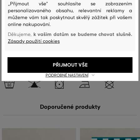
„Přijmout vše" souhlasíte se zobrazením
personalizovaného obsahu, relevantní reklamy a
můžeme vám tak poskytnout skvělý zážitek při vašem
vrchní materiál
online nakupování.
BAVLNA
MODAL
65 %
35 %
k vašim datům se budeme chovat slušně.
Děkujeme,
Zásady použití cookies
Péče
PŘIJMOUT VŠE
PODROBNÉ NASTAVENÍ
PRANÍ
BĚLENÍ
SUŠENÍ
ŽEHLENÍ
ČIŠTENÍ
Doporučené produkty