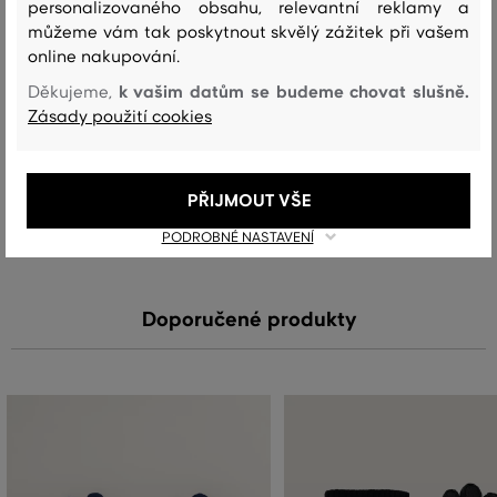
vrchní materiál
personalizovaného obsahu, relevantní reklamy a
můžeme vám tak poskytnout skvělý zážitek při vašem
VLNA
POLYAMID
80 %
20 %
online nakupování.
k vašim datům se budeme chovat slušně.
Děkujeme,
Zásady použití cookies
Péče
PŘIJMOUT VŠE
PRANÍ
BĚLENÍ
SUŠENÍ
ŽEHLENÍ
ČIŠTENÍ
PODROBNÉ NASTAVENÍ
Doporučené produkty