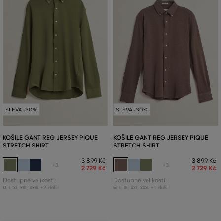
SLEVA -30%
SLEVA -30%
KOŠILE GANT REG JERSEY PIQUE
KOŠILE GANT REG JERSEY PIQUE
STRETCH SHIRT
STRETCH SHIRT
3 899 Kč
3 899 Kč
+3
+3
2 729 Kč
2 729 Kč
Dostupné velikosti:
Dostupné velikosti:
+2 další
+1 další
M
,
L
,
XL
,
XXL
,
XXXL
M
,
L
,
XL
,
XXL
,
XXXL