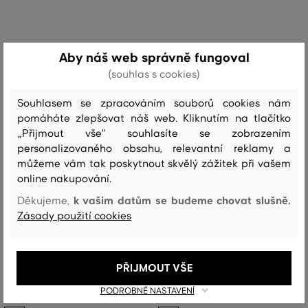
Aby náš web správně fungoval
(souhlas s cookies)
Souhlasem se zpracováním souborů cookies nám
pomáháte zlepšovat náš web. Kliknutím na tlačítko
„Přijmout vše" souhlasíte se zobrazením
personalizovaného obsahu, relevantní reklamy a
můžeme vám tak poskytnout skvělý zážitek při vašem
online nakupování.
k vašim datům se budeme chovat slušně.
Děkujeme,
Zásady použití cookies
SLEVA -30%
SLEVA -30%
PŘIJMOUT VŠE
KOŠILE GANT REG JERSEY PIQUE
KOŠILE GANT REG JERSEY PIQUE
STRETCH SHIRT
STRETCH SHIRT
PODROBNÉ NASTAVENÍ