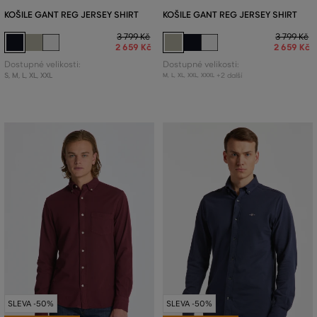
KOŠILE GANT REG JERSEY SHIRT
KOŠILE GANT REG JERSEY SHIRT
3 799 Kč
3 799 Kč
2 659 Kč
2 659 Kč
Dostupné velikosti:
Dostupné velikosti:
S
,
M
,
L
,
XL
,
XXL
+2 další
M
,
L
,
XL
,
XXL
,
XXXL
SLEVA -50%
SLEVA -50%