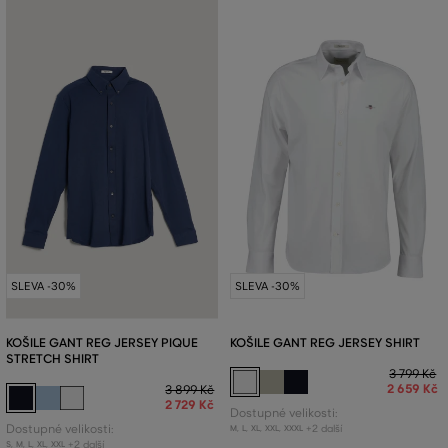
SLEVA -30%
SLEVA -30%
KOŠILE GANT REG JERSEY PIQUE
KOŠILE GANT REG JERSEY SHIRT
STRETCH SHIRT
3 799 Kč
2 659 Kč
3 899 Kč
2 729 Kč
Dostupné velikosti:
Dostupné velikosti:
+2 další
M
,
L
,
XL
,
XXL
,
XXXL
+2 další
S
,
M
,
L
,
XL
,
XXL