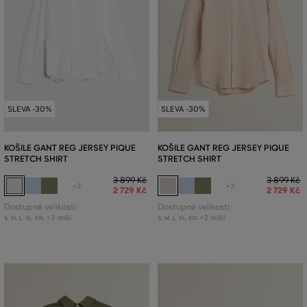
SLEVA -30%
SLEVA -30%
KOŠILE GANT REG JERSEY PIQUE
KOŠILE GANT REG JERSEY PIQUE
STRETCH SHIRT
STRETCH SHIRT
3 899 Kč
3 899 Kč
+3
+3
2 729 Kč
2 729 Kč
Dostupné velikosti:
Dostupné velikosti:
+3 další
+2 další
S
,
M
,
L
,
XL
,
XXL
S
,
M
,
L
,
XL
,
XXL