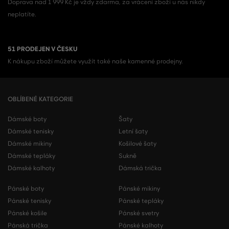
Doprava nad 1 999 Kč je vždy zdarma, za vrácení zboží u nás nikdy
neplatíte.
51 PRODEJEN V ČESKU
K nákupu zboží můžete využít také naše kamenné prodejny.
OBLÍBENÉ KATEGORIE
Dámské boty
Šaty
Dámské tenisky
Letní šaty
Dámské mikiny
Košilové šaty
Dámské tepláky
Sukně
Dámské kalhoty
Dámská trička
Pánské boty
Pánské mikiny
Pánské tenisky
Pánské tepláky
Pánské košile
Pánské svetry
Pánská trička
Pánské kalhoty