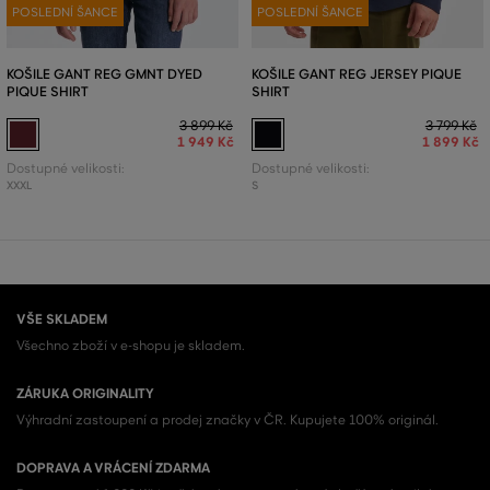
POSLEDNÍ ŠANCE
POSLEDNÍ ŠANCE
KOŠILE GANT REG GMNT DYED
KOŠILE GANT REG JERSEY PIQUE
PIQUE SHIRT
SHIRT
3 899 Kč
3 799 Kč
1 949 Kč
1 899 Kč
Dostupné velikosti:
Dostupné velikosti:
XXXL
S
VŠE SKLADEM
Všechno zboží v e-shopu je skladem.
ZÁRUKA ORIGINALITY
Výhradní zastoupení a prodej značky v ČR. Kupujete 100% originál.
DOPRAVA A VRÁCENÍ ZDARMA