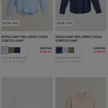
SLEVA -30%
SLEVA -30%
KOŠILE GANT REG JERSEY PIQUE
KOŠILE GANT REG JERSEY PIQUE
STRETCH SHIRT
STRETCH SHIRT
3 899 Kč
3 899 Kč
+3
+3
2 729 Kč
2 729 Kč
Dostupné velikosti:
Dostupné velikosti:
+3 další
+3 další
S
,
M
,
L
,
XL
,
XXL
S
,
M
,
L
,
XL
,
XXL