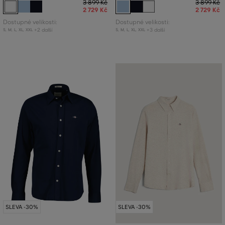
3 899 Kč
3 899 Kč
2 729 Kč
2 729 Kč
Dostupné velikosti:
Dostupné velikosti:
+2 další
+3 další
S
,
M
,
L
,
XL
,
XXL
S
,
M
,
L
,
XL
,
XXL
SLEVA -30%
SLEVA -30%