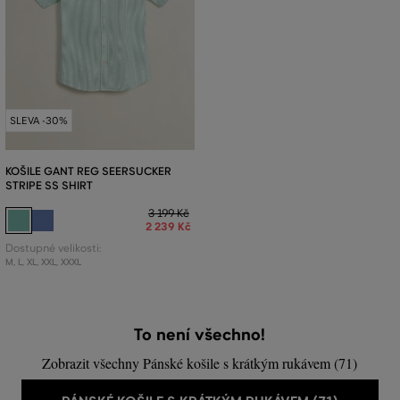
SLEVA -30%
KOŠILE GANT REG SEERSUCKER
STRIPE SS SHIRT
3 199 Kč
2 239 Kč
Dostupné velikosti:
M
,
L
,
XL
,
XXL
,
XXXL
To není všechno!
Zobrazit všechny Pánské košile s krátkým rukávem (71)