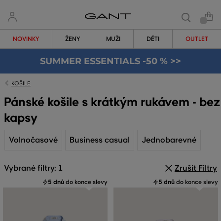
NOVINKY
ŽENY
MUŽI
DĚTI
OUTLET
SUMMER ESSENTIALS -50 % >>
KOŠILE
Pánské košile s krátkým rukávem - bez
kapsy
Volnočasové
Business casual
Jednobarevné
Vybrané filtry: 1
Zrušit Filtry
5 dnů
do konce slevy
5 dnů
do konce slevy