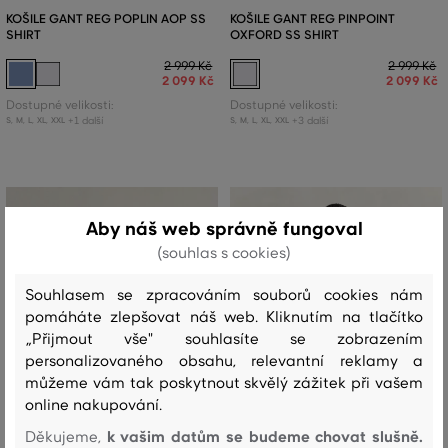
KOŠILE GANT REG POPLIN AOP SS
KOŠILE GANT REG PINPOINT
SHIRT
OXFORD SS SHIRT
2 999 Kč
2 999 Kč
2 099 Kč
2 099 Kč
Dostupné velikosti:
Dostupné velikosti:
+1 další
+3 další
S
,
M
,
L
,
XL
,
XXL
S
,
M
,
L
,
XL
,
XXL
Aby náš web správně fungoval
(souhlas s cookies)
Souhlasem se zpracováním souborů cookies nám
pomáháte zlepšovat náš web. Kliknutím na tlačítko
„Přijmout vše" souhlasíte se zobrazením
personalizovaného obsahu, relevantní reklamy a
můžeme vám tak poskytnout skvělý zážitek při vašem
online nakupování.
k vašim datům se budeme chovat slušně.
Děkujeme,