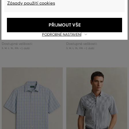
Zásady použití cookies
SLEVA -30%
SLEVA -30%
KOŠILE GANT REG LINEN SS SHIRT
KOŠILE GANT REG LINEN SS SHIRT
PŘIJMOUT VŠE
4 399 Kč
4 399 Kč
PODROBNÉ NASTAVENÍ
+1
+1
3 079 Kč
3 079 Kč
Dostupné velikosti:
Dostupné velikosti:
+1 další
+1 další
S
,
M
,
L
,
XL
,
XXL
S
,
M
,
L
,
XL
,
XXL