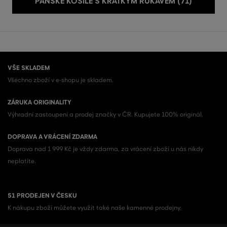
PÁNSKÉ KOŠILE S KRÁTKÝM RUKÁVEM (71)
VŠE SKLADEM
Všechno zboží v e-shopu je skladem.
ZÁRUKA ORIGINALITY
Výhradní zastoupení a prodej značky v ČR. Kupujete 100% originál.
DOPRAVA A VRÁCENÍ ZDARMA
Doprava nad 1 999 Kč je vždy zdarma, za vrácení zboží u nás nikdy
neplatíte.
51 PRODEJEN V ČESKU
K nákupu zboží můžete využít také naše kamenné prodejny.