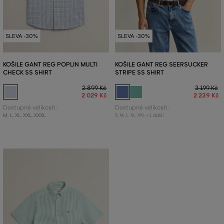
SLEVA -30%
SLEVA -30%
KOŠILE GANT REG POPLIN MULTI
KOŠILE GANT REG SEERSUCKER
CHECK SS SHIRT
STRIPE SS SHIRT
2 899 Kč
3 199 Kč
2 029 Kč
2 239 Kč
Dostupné velikosti:
Dostupné velikosti:
M
,
L
,
XL
,
XXL
,
XXXL
+1 další
S
,
M
,
L
,
XL
,
XXL