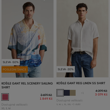
SLEVA -50%
SLEVA -30%
POSLEDNÍ ŠANCE
KOŠILE GANT REG LINEN SS SHIRT
KOŠILE GANT REL SCENERY SAILING
SHIRT
4 399 Kč
+1
3 079 Kč
3 699 Kč
1 849 Kč
Dostupné velikosti:
+1 další
Dostupné velikosti:
S
,
M
,
L
,
XL
,
XXL
XS
,
S
,
M