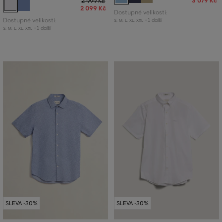
3 079 Kč
2 999 Kč
2 099 Kč
Dostupné velikosti:
Dostupné velikosti:
+1 další
S
,
M
,
L
,
XL
,
XXL
+1 další
S
,
M
,
L
,
XL
,
XXL
SLEVA -30%
SLEVA -30%