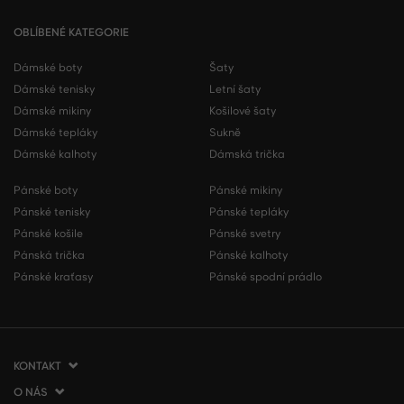
OBLÍBENÉ KATEGORIE
Dámské boty
Šaty
Dámské tenisky
Letní šaty
Dámské mikiny
Košilové šaty
Dámské tepláky
Sukně
Dámské kalhoty
Dámská trička
Pánské boty
Pánské mikiny
Pánské tenisky
Pánské tepláky
Pánské košile
Pánské svetry
Pánská trička
Pánské kalhoty
Pánské kraťasy
Pánské spodní prádlo
KONTAKT
O NÁS
VERMONT Services Slovakia s. r. o.