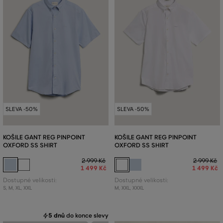
SLEVA -50%
SLEVA -50%
KOŠILE GANT REG PINPOINT
KOŠILE GANT REG PINPOINT
OXFORD SS SHIRT
OXFORD SS SHIRT
2 999 Kč
2 999 Kč
1 499 Kč
1 499 Kč
Dostupné velikosti:
Dostupné velikosti:
S
,
M
,
XL
,
XXL
M
,
XXL
,
XXXL
5 dnů
do konce slevy