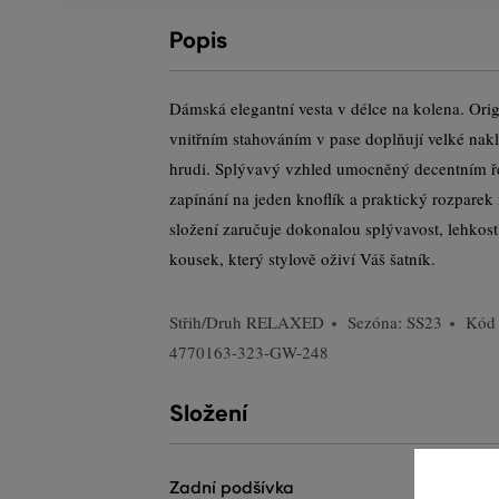
Popis
Dámská elegantní vesta v délce na kolena. Orig
vnitřním stahováním v pase doplňují velké nak
hrudi. Splývavý vzhled umocněný decentním 
zapínání na jeden knoflík a praktický rozparek
složení zaručuje dokonalou splývavost, lehkost
kousek, který stylově oživí Váš šatník.
Střih/Druh
RELAXED
Sezóna: SS23
Kód 
4770163-323-GW-248
Složení
zadní podšívka