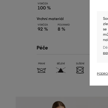
VISKÓZA
100 %
So
vrchní materiál
zl
VISKÓZA
POLYAMID
92 %
8 %
se
mů
na
Péče
Dě
po
PRANÍ
BĚLENÍ
SUŠENÍ
ŽEHLENÍ
PODROB