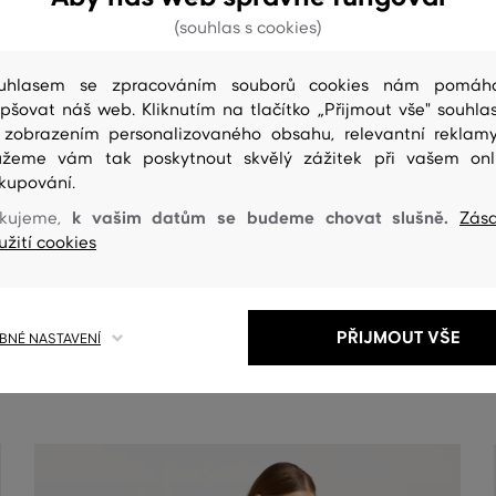
(souhlas s cookies)
uhlasem se zpracováním souborů cookies nám pomáh
epšovat náš web. Kliknutím na tlačítko „Přijmout vše" souhlas
 zobrazením personalizovaného obsahu, relevantní reklam
žeme vám tak poskytnout skvělý zážitek při vašem onl
kupování.
k vašim datům se budeme chovat slušně.
kujeme,
Zás
užití cookies
ČIŠTENÍ
PŘIJMOUT VŠE
NÉ NASTAVENÍ