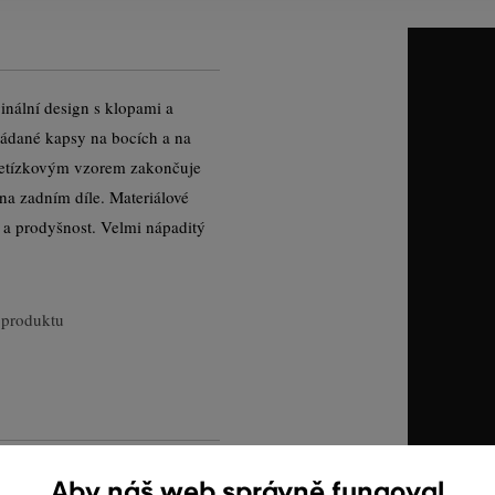
inální design s klopami a
ládané kapsy na bocích a na
řetízkovým vzorem zakončuje
 na zadním díle. Materiálové
 a prodyšnost. Velmi nápaditý
produktu
Aby náš web správně fungoval