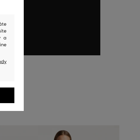
áte
íte
y a
ine
ady