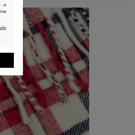
y a
ine
ady