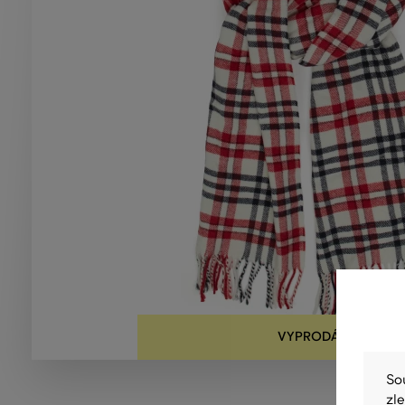
VYPRODÁNO
So
zl