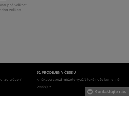
ostupné velikosti:
edna velikost
51 PRODEJEN V ČESKU
a, za vrácení
K nákupu zboží můžete využít také naše kamenné
prodejny.
Kontaktujte nás
Pánské mikiny