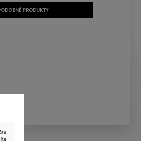
 PODOBNÉ PRODUKTY
áte
íte