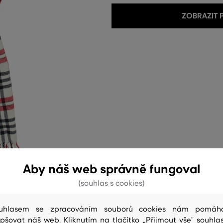
ZOBRAZIT
Aby náš web správně fungoval
(souhlas s cookies)
uhlasem se zpracováním souborů cookies nám pomáh
epšovat náš web. Kliknutím na tlačítko „Přijmout vše" souhlas