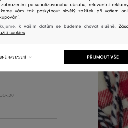
 zobrazením personalizovaného obsahu, relevantní reklam
žeme vám tak poskytnout skvělý zážitek při vašem onl
kupování.
k vašim datům se budeme chovat slušně.
kujeme,
Zás
asový kostkovaný vzor v
užití cookies
 nad roztřepeným zakončením.
ity vyniká svou dokonalou
klasické vlně nekouše, ani
PŘIJMOUT VŠE
NÉ NASTAVENÍ
oplněk, který stylově doladí
-GC-130