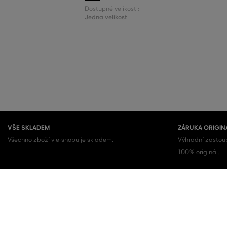
Dostupné velikosti:
Jedna velikost
VŠE SKLADEM
ZÁRUKA ORIGIN
Všechno zboží v e-shopu je skladem.
Výhradní zastoup
100% originál.
OBLÍBENÉ KATEGORIE
Dámské boty
Šaty