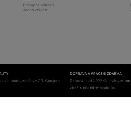
Dostupné velikosti:
D
Jedna velikost
J
ALITY
DOPRAVA A VRÁCENÍ ZDARMA
ení a prodej značky v ČR. Kupujete
Doprava nad 1 999 Kč je vždy zdarm
zboží u nás nikdy neplatíte.
Pánské boty