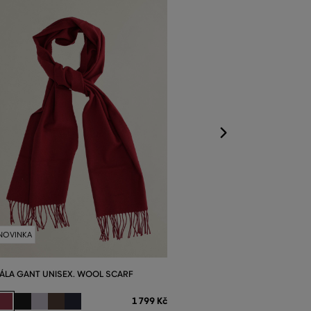
ŠÁLA GANT UNI
Dostupné velikost
Jedna velikost
NOVINKA
ÁLA GANT UNISEX. WOOL SCARF
1 799 Kč