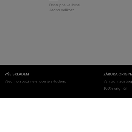
Dostupné velikosti:
Jedna velikost
VŠE SKLADEM
ZÁRUKA ORIGIN
Všechno zboží v e-shopu je skladem.
Výhradní zastoup
100% originál.
OBLÍBENÉ KATEGORIE
Dámské boty
Šaty