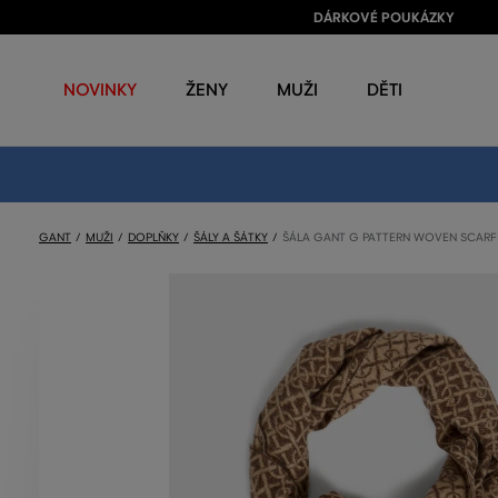
DÁRKOVÉ POUKÁZKY
NOVINKY
ŽENY
MUŽI
DĚTI
GANT
MUŽI
DOPLŇKY
ŠÁLY A ŠÁTKY
ŠÁLA GANT G PATTERN WOVEN SCARF