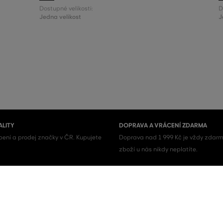
Dostupné velikosti:
D
Jedna velikost
J
ALITY
DOPRAVA A VRÁCENÍ ZDARMA
ení a prodej značky v ČR. Kupujete
Doprava nad 1 999 Kč je vždy zdarm
zboží u nás nikdy neplatíte.
Pánské boty