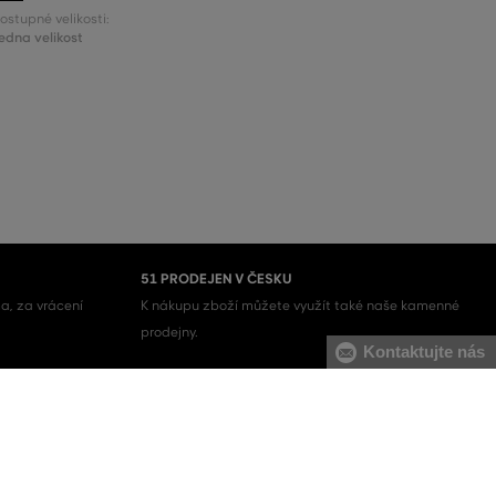
ostupné velikosti:
edna velikost
51 PRODEJEN V ČESKU
a, za vrácení
K nákupu zboží můžete využít také naše kamenné
prodejny.
Kontaktujte nás
Pánské mikiny