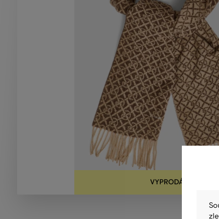
VYPRODÁNO
So
zl