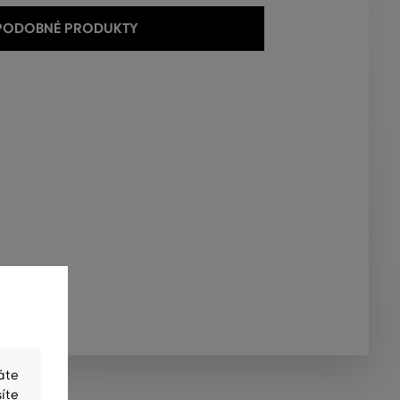
 PODOBNÉ PRODUKTY
áte
íte