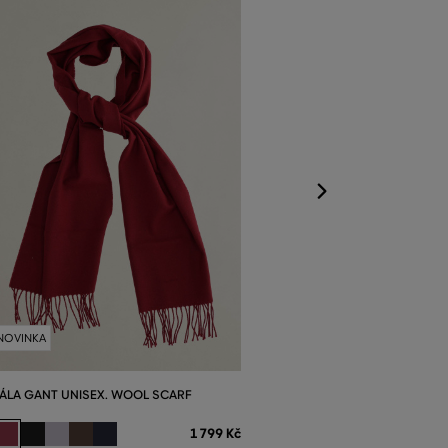
ŠÁLA GANT UNI
Dostupné velikost
Jedna velikost
NOVINKA
ÁLA GANT UNISEX. WOOL SCARF
1 799 Kč