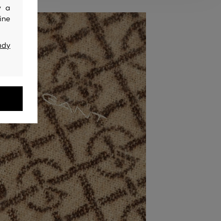
y a
ine
ady