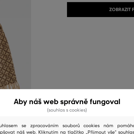
ZOBRAZIT
Aby náš web správně fungoval
(souhlas s cookies)
uhlasem se zpracováním souborů cookies nám pomáh
epšovat náš web. Kliknutím na tlačítko „Přijmout vše" souhlas