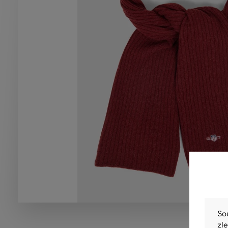
So
zl