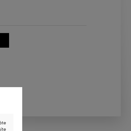
áte
íte