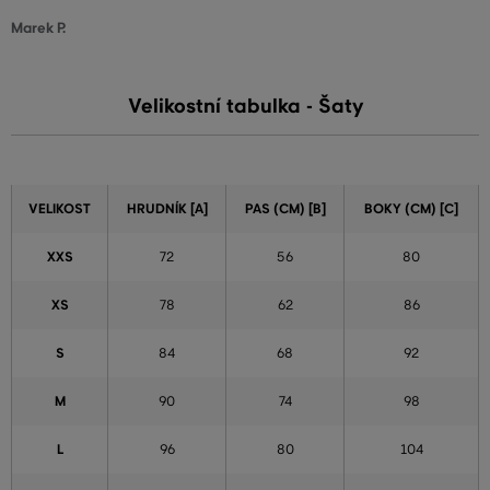
Marek P.
Velikostní tabulka - Šaty
VELIKOST
HRUDNÍK [A]
PAS (CM) [B]
BOKY (CM) [C]
XXS
72
56
80
XS
78
62
86
S
84
68
92
M
90
74
98
L
96
80
104