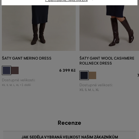
ŠATY GANT MERINO DRESS
ŠATY GANT WOOL CASHMERE
ROLLNECK DRESS
6 399 Kč
Dostupné velikosti:
+1 další
Dostupné velikosti:
XS
,
S
,
M
,
L
,
XL
XS
,
S
,
M
,
L
,
XL
Recenze
JAK SEDĚLA VYBRANÁ VELIKOST NAŠIM ZÁKAZNÍKŮM