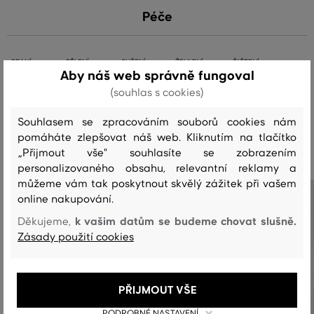
Péče
PRANÍ
BĚLENÍ
SUŠENÍ
ŽEHLENÍ
ČIŠTENÍ
Aby náš web správně fungoval
(souhlas s cookies)
Souhlasem se zpracováním souborů cookies nám
Doporučené produkty
pomáháte zlepšovat náš web. Kliknutím na tlačítko
„Přijmout vše" souhlasíte se zobrazením
personalizovaného obsahu, relevantní reklamy a
můžeme vám tak poskytnout skvělý zážitek při vašem
online nakupování.
k vašim datům se budeme chovat slušně.
Děkujeme,
Zásady použití cookies
PŘIJMOUT VŠE
PODROBNÉ NASTAVENÍ