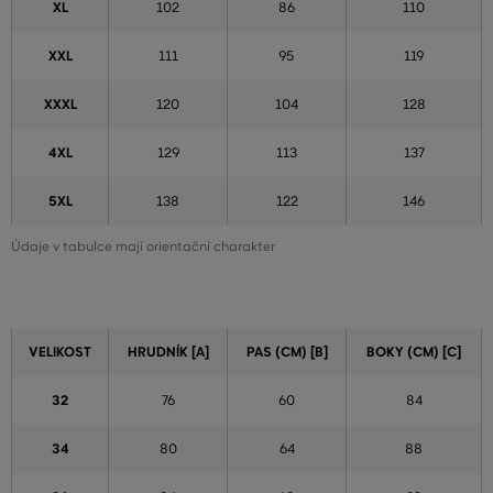
XL
102
86
110
XXL
111
95
119
XXXL
120
104
128
4XL
129
113
137
5XL
138
122
146
Údaje v tabulce mají orientační charakter
VELIKOST
HRUDNÍK [A]
PAS (CM) [B]
BOKY (CM) [C]
32
76
60
84
34
80
64
88