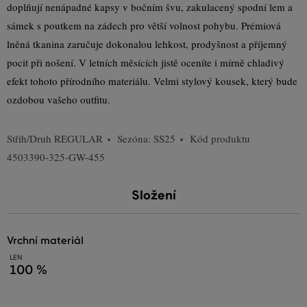
doplňují nenápadné kapsy v bočním švu, zakulacený spodní lem a
sámek s poutkem na zádech pro větší volnost pohybu. Prémiová
lněná tkanina zaručuje dokonalou lehkost, prodyšnost a příjemný
pocit při nošení. V letních měsících jistě oceníte i mírně chladivý
efekt tohoto přírodního materiálu. Velmi stylový kousek, který bude
ozdobou vašeho outfitu.
Střih/Druh
REGULAR
Sezóna: SS25
Kód produktu
4503390-325-GW-455
Složení
vrchní materiál
LEN
100 %