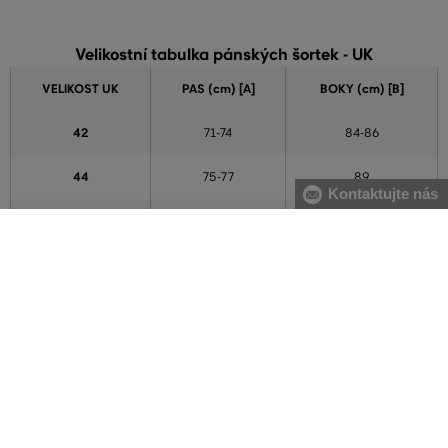
Velikostní tabulka pánských šortek - UK
VELIKOST UK
PAS (cm) [A]
BOKY (cm) [B]
42
71-74
84-86
44
75-77
89
Kontaktujte nás
46
78-80
90-91
48
81-84
94-97
50
85-87
99-101
52
88-91
102-104
54
92-96
107-109
56
97-103
110-113