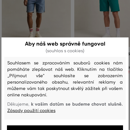
Aby náš web správně fungoval
(souhlas s cookies)
ŠORTKY GANT REG JEANS SHORTS
TEPLÁKOVÉ ŠORTKY GANT REG S
SWEAT SHORTS
Souhlasem se zpracováním souborů cookies nám
3 699 Kč
2 589 Kč
2
pomáháte zlepšovat náš web. Kliknutím na tlačítko
+5
2
Dostupné velikosti:
„Přijmout vše" souhlasíte se zobrazením
+4 další
Dostupné velikosti:
31
,
32
,
33
,
34
,
36
personalizovaného obsahu, relevantní reklamy a
+2 další
S
,
M
,
L
,
XL
,
XXL
můžeme vám tak poskytnout skvělý zážitek při vašem
online nakupování.
k vašim datům se budeme chovat slušně.
Děkujeme,
Zásady použití cookies
Recenze
JAK SEDĚLA VYBRANÁ VELIKOST NAŠIM ZÁKAZNÍKŮM