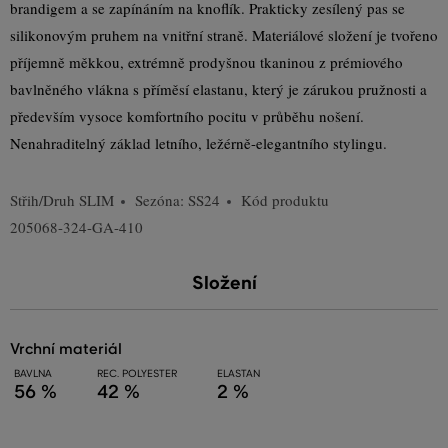
brandigem a se zapínáním na knoflík. Prakticky zesílený pas se
silikonovým pruhem na vnitřní straně. Materiálové složení je tvořeno
příjemně měkkou, extrémně prodyšnou tkaninou z prémiového
bavlněného vlákna s příměsí elastanu, který je zárukou pružnosti a
především vysoce komfortního pocitu v průběhu nošení.
Nenahraditelný základ letního, ležérně-elegantního stylingu.
Střih/Druh
SLIM
Sezóna: SS24
Kód produktu
205068-324-GA-410
Složení
vrchní materiál
BAVLNA
REC. POLYESTER
ELASTAN
56 %
42 %
2 %