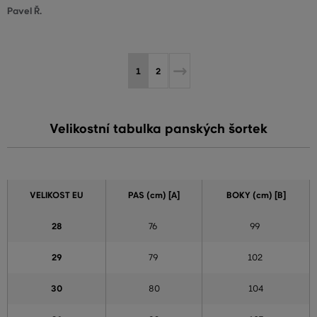
Pavel Ř.
1
2
Velikostní tabulka panských šortek
VELIKOST EU
PAS (cm) [A]
BOKY (cm) [B]
28
76
99
29
79
102
30
80
104