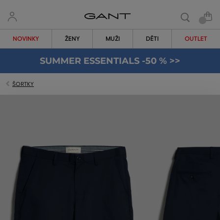
NOVINKY
ŽENY
MUŽI
DĚTI
OUTLET
SUMMER ESSENTIALS -50 % >>
ŠORTKY