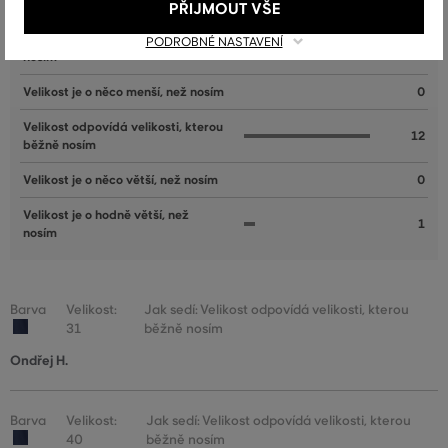
PŘIJMOUT VŠE
Velikost je o hodně menší, než
PODROBNÉ NASTAVENÍ
1
nosím
Velikost je o něco menší, než nosím
0
Velikost odpovídá velikosti, kterou
12
běžně nosím
Velikost je o něco větší, než nosím
0
Velikost je o hodně větší, než
1
nosím
Barva
Velikost:
Jak sedí: Velikost odpovídá velikosti, kterou
31
běžně nosím
Ondřej H.
Barva
Velikost:
Jak sedí: Velikost odpovídá velikosti, kterou
40
běžně nosím