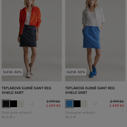
SLEVA -50%
SLEVA -50%
TEPLÁKOVÁ SUKNĚ GANT REG
TEPLÁKOVÁ SUKNĚ GANT REG
SHIELD SKIRT
SHIELD SKIRT
2 999 Kč
2 999 Kč
+2
+2
1 499 Kč
1 499 Kč
Dostupné velikosti:
Dostupné velikosti:
XS
,
S
,
M
,
L
XS
,
S
,
M