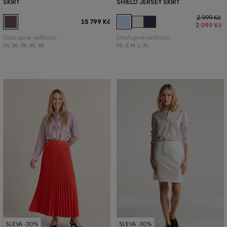
SKIRT
SHIELD JERSEY SKIRT
2 999 Kč
15 799 Kč
2 099 Kč
Dostupné velikosti:
Dostupné velikosti:
34
,
36
,
38
,
40
,
42
XS
,
S
,
M
,
L
,
XL
SLEVA -30%
SLEVA -30%