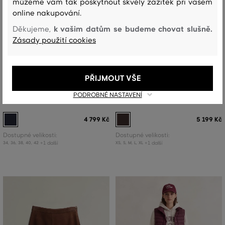
můžeme vám tak poskytnout skvělý zážitek při vašem
online nakupování.
k vašim datům se budeme chovat slušně.
Děkujeme,
Zásady použití cookies
NOVINKA
NOVINKA
PŘIJMOUT VŠE
SUKNĚ GANT WOOL BLEND PENCIL
SUKNĚ GANT SUPERFINE
PODROBNÉ NASTAVENÍ
SKIRT
LAMBSWOOL SKIRT
4 799 Kč
5 199 Kč
Dostupné velikosti:
Dostupné velikosti:
+1 další
+1 další
34
,
36
,
38
,
40
,
42
XS
,
S
,
M
,
L
,
XL