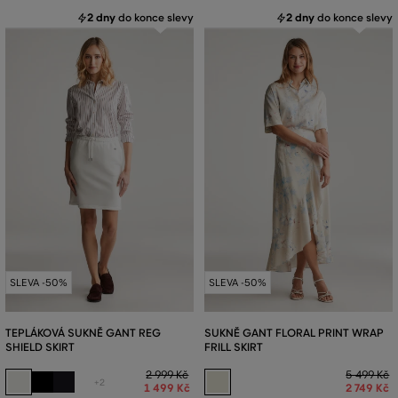
2 dny
do konce slevy
2 dny
do konce slevy
SLEVA -50%
SLEVA -50%
TEPLÁKOVÁ SUKNĚ GANT REG
SUKNĚ GANT FLORAL PRINT WRAP
SHIELD SKIRT
FRILL SKIRT
2 999 Kč
5 499 Kč
+2
1 499 Kč
2 749 Kč