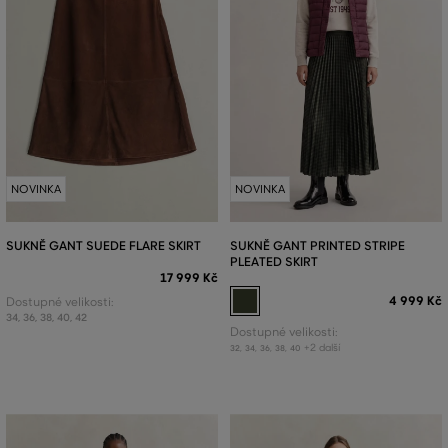
NOVINKA
NOVINKA
SUKNĚ GANT SUEDE FLARE SKIRT
SUKNĚ GANT PRINTED STRIPE
PLEATED SKIRT
17 999 Kč
4 999 Kč
Dostupné velikosti:
34
,
36
,
38
,
40
,
42
Dostupné velikosti:
+2 další
32
,
34
,
36
,
38
,
40