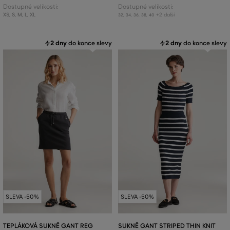
Dostupné velikosti:
Dostupné velikosti:
XS
,
S
,
M
,
L
,
XL
+2 další
32
,
34
,
36
,
38
,
40
2 dny
do konce slevy
2 dny
do konce slevy
SLEVA -50%
SLEVA -50%
TEPLÁKOVÁ SUKNĚ GANT REG
SUKNĚ GANT STRIPED THIN KNIT