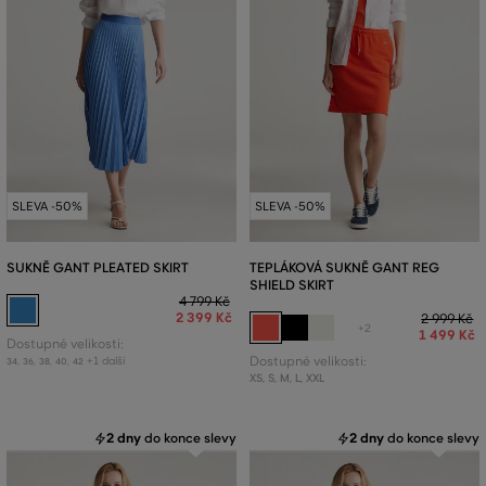
SLEVA -50%
SLEVA -50%
SUKNĚ GANT PLEATED SKIRT
TEPLÁKOVÁ SUKNĚ GANT REG
SHIELD SKIRT
4 799 Kč
2 399 Kč
2 999 Kč
+2
1 499 Kč
Dostupné velikosti:
+1 další
Dostupné velikosti:
34
,
36
,
38
,
40
,
42
XS
,
S
,
M
,
L
,
XXL
2 dny
do konce slevy
2 dny
do konce slevy