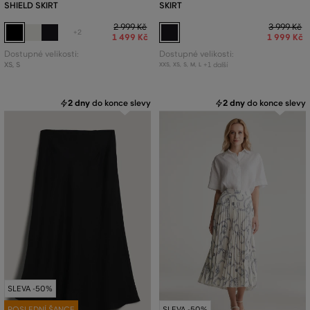
SHIELD SKIRT
SKIRT
2 999 Kč
3 999 Kč
+2
1 499 Kč
1 999 Kč
Dostupné velikosti:
Dostupné velikosti:
XS
,
S
+1 další
XXS
,
XS
,
S
,
M
,
L
2 dny
do konce slevy
2 dny
do konce slevy
SLEVA -50%
POSLEDNÍ ŠANCE
SLEVA -50%