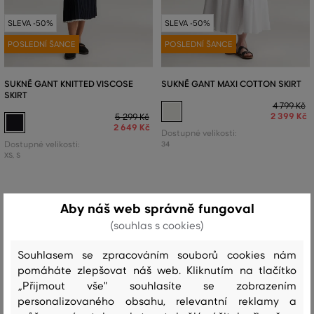
SLEVA -50%
SLEVA -50%
POSLEDNÍ ŠANCE
POSLEDNÍ ŠANCE
SUKNĚ GANT KNITTED VISCOSE
SUKNĚ GANT MAXI COTTON SKIRT
SKIRT
4 799 Kč
2 399 Kč
5 299 Kč
2 649 Kč
Dostupné velikosti:
Dostupné velikosti:
34
XS
,
S
Aby náš web správně fungoval
(souhlas s cookies)
Souhlasem se zpracováním souborů cookies nám
pomáháte zlepšovat náš web. Kliknutím na tlačítko
„Přijmout vše" souhlasíte se zobrazením
personalizovaného obsahu, relevantní reklamy a