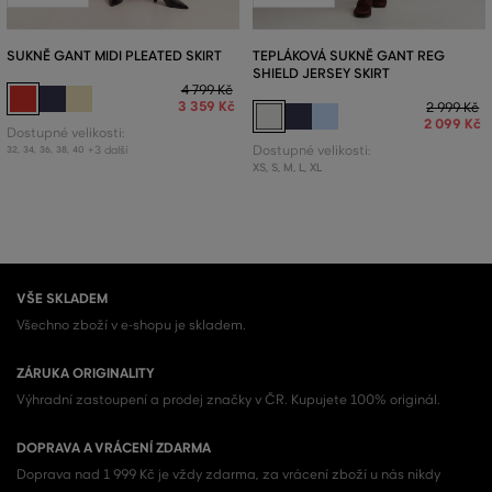
SUKNĚ GANT MIDI PLEATED SKIRT
TEPLÁKOVÁ SUKNĚ GANT REG
SHIELD JERSEY SKIRT
4 799 Kč
3 359 Kč
2 999 Kč
2 099 Kč
Dostupné velikosti:
+3 další
Dostupné velikosti:
32
,
34
,
36
,
38
,
40
XS
,
S
,
M
,
L
,
XL
VŠE SKLADEM
Všechno zboží v e-shopu je skladem.
ZÁRUKA ORIGINALITY
Výhradní zastoupení a prodej značky v ČR. Kupujete 100% originál.
DOPRAVA A VRÁCENÍ ZDARMA
Doprava nad 1 999 Kč je vždy zdarma, za vrácení zboží u nás nikdy