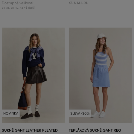
Dostupné velikosti:
XS
,
S
,
M
,
L
,
XL
+1 další
34
,
36
,
38
,
40
,
42
NOVINKA
SLEVA -30%
SUKNĚ GANT LEATHER PLEATED
TEPLÁKOVÁ SUKNĚ GANT REG