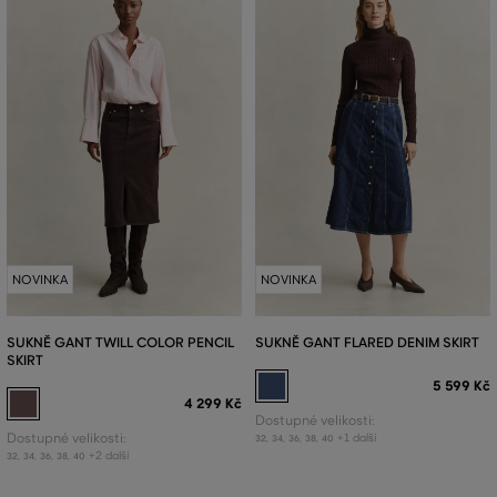
NOVINKA
NOVINKA
SUKNĚ GANT TWILL COLOR PENCIL
SUKNĚ GANT FLARED DENIM SKIRT
SKIRT
5 599 Kč
4 299 Kč
Dostupné velikosti:
Dostupné velikosti:
+1 další
32
,
34
,
36
,
38
,
40
+2 další
32
,
34
,
36
,
38
,
40