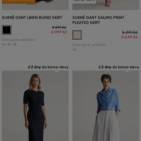
SUKNĚ GANT LINEN BLEND SKIRT
SUKNĚ GANT SAILING PRINT
PLEATED SKIRT
4 199 Kč
2 099 Kč
5 299 Kč
2 649 Kč
Dostupné velikosti:
34
,
36
,
38
Dostupné velikosti:
34
2 dny
do konce slevy
2 dny
do konce slevy