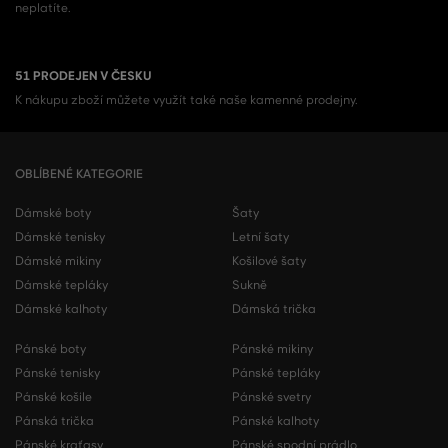
neplatíte.
51 PRODEJEN V ČESKU
K nákupu zboží můžete využít také naše kamenné prodejny.
OBLÍBENÉ KATEGORIE
Dámské boty
Šaty
Dámské tenisky
Letní šaty
Dámské mikiny
Košilové šaty
Dámské tepláky
Sukně
Dámské kalhoty
Dámská trička
Pánské boty
Pánské mikiny
Pánské tenisky
Pánské tepláky
Pánské košile
Pánské svetry
Pánská trička
Pánské kalhoty
Pánské kraťasy
Pánské spodní prádlo