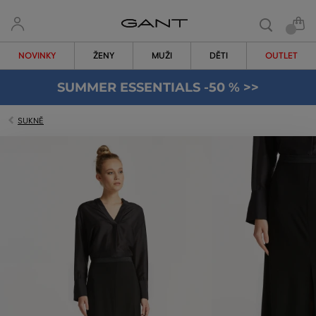
NOVINKY
ŽENY
MUŽI
DĚTI
OUTLET
SUMMER ESSENTIALS -50 % >>
SUKNĚ