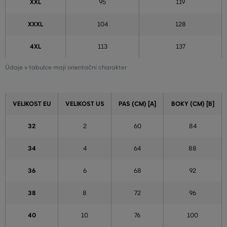
XXL
95
119
XXXL
104
128
4XL
113
137
Údaje v tabulce mají orientační charakter
VELIKOST EU
VELIKOST US
PAS (CM) [A]
BOKY (CM) [B]
32
2
60
84
34
4
64
88
36
6
68
92
38
8
72
96
40
10
76
100