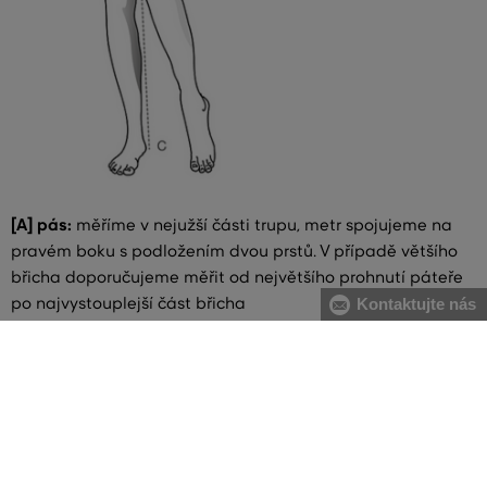
[A] pás:
měříme v nejužší části trupu, metr spojujeme na
pravém boku s podložením dvou prstů. V případě většího
břicha doporučujeme měřit od největšího prohnutí páteře
po najvystouplejší část břicha
Kontaktujte nás
[B] boky:
měříme vodorovně přes nejširší místo boků
[C] délka nohy:
měříme vnitřní délku nohavic, tedy od
rozkroku k vnitřní straně kotníku