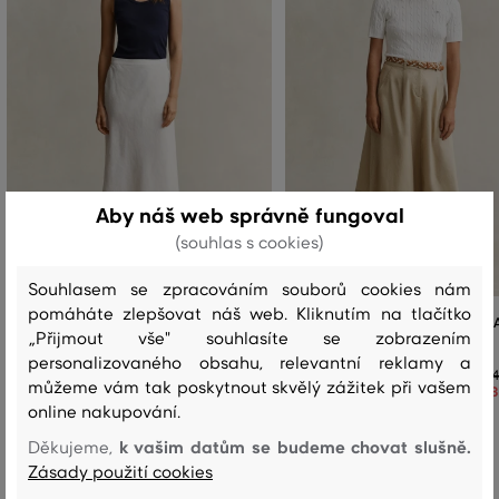
Aby náš web správně fungoval
(souhlas s cookies)
Souhlasem se zpracováním souborů cookies nám
pomáháte zlepšovat náš web. Kliknutím na tlačítko
SUKNĚ GANT FLARED LINEN BLEND
SUKNĚ GANT LIGHTWEIGHT PLE
„Přijmout vše" souhlasíte se zobrazením
SKIRT
CHINO SKIRT
personalizovaného obsahu, relevantní reklamy a
4 399 Kč
4
můžeme vám tak poskytnout skvělý zážitek při vašem
3 079 Kč
3
online nakupování.
Dostupné velikosti:
Dostupné velikosti:
32
,
34
,
38
,
40
,
42
32
,
34
,
40
,
42
k vašim datům se budeme chovat slušně.
Děkujeme,
Zásady použití cookies