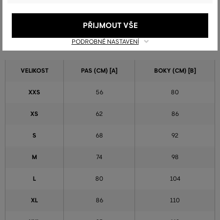
Tabulka velikostí - Sukně
PŘIJMOUT VŠE
PODROBNÉ NASTAVENÍ
VELIKOST
PAS (CM) [A]
BOKY (CM) [B]
XXS
56
80
XS
62
86
S
68
92
M
74
98
L
80
104
XL
86
110