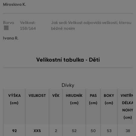
Miroslava K.
Barva
Velikost:
Jak sedí: Velikost odpovídá velikosti, kterou
158/164
běžně nosím
Ivana R.
Velikostní tabulka - Děti
Dívky
VÝŠKA
VELIKOST
VĚK
HRUDNÍK
PAS
BOKY
VNITŘNÍ
(cm)
(cm)
(cm)
(cm)
DÉLKA
NOHY
(cm)
92
XXS
2
52
50
53
38