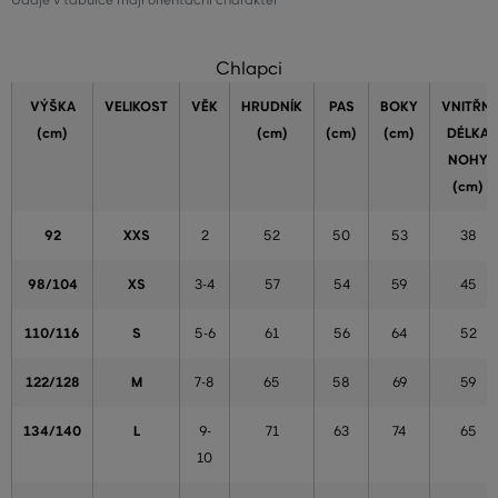
Údaje v tabulce mají orientační charakter
Chlapci
VÝŠKA
VELIKOST
VĚK
HRUDNÍK
PAS
BOKY
VNITŘNÍ
(cm)
(cm)
(cm)
(cm)
DÉLKA
NOHY
(cm)
92
XXS
2
52
50
53
38
98/104
XS
3-4
57
54
59
45
110/116
S
5-6
61
56
64
52
122/128
M
7-8
65
58
69
59
134/140
L
9-
71
63
74
65
10