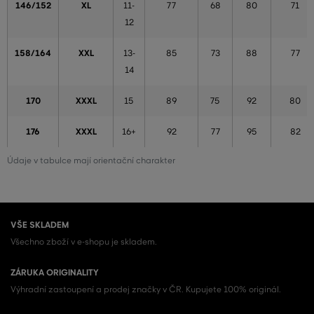
146/152
XL
11-
77
68
80
71
12
158/164
XXL
13-
85
73
88
77
14
170
XXXL
15
89
75
92
80
176
XXXL
16+
92
77
95
82
Údaje v tabulce mají orientační charakter
VŠE SKLADEM
Všechno zboží v e-shopu je skladem.
ZÁRUKA ORIGINALITY
Výhradní zastoupení a prodej značky v ČR. Kupujete 100% originál.