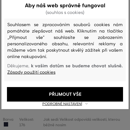
Aby náš web správně fungoval
(souhlas s cookies)
Recenze
Souhlasem se zpracováním souborů cookies nám
JAK SEDĚLA VYBRANÁ VELIKOST NAŠIM ZÁKAZNÍKŮM
pomáháte zlepšovat náš web. Kliknutím na tlačítko
„Přijmout vše" souhlasíte se zobrazením
Velikost je o hodně menší, než
personalizovaného obsahu, relevantní reklamy a
0
nosím
můžeme vám tak poskytnout skvělý zážitek při vašem
online nakupování.
Velikost je o něco menší, než nosím
0
k vašim datům se budeme chovat slušně.
Děkujeme,
Velikost odpovídá velikosti, kterou
2
běžně nosím
Zásady použití cookies
Velikost je o něco větší, než nosím
0
Velikost je o hodně větší, než
PŘIJMOUT VŠE
0
nosím
PODROBNÉ NASTAVENÍ
Barva
Velikost:
Jak sedí: Velikost odpovídá velikosti, kterou
176
běžně nosím