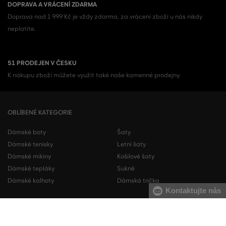
DOPRAVA A VRÁCENÍ ZDARMA
Doprava nad 1 999 Kč je vždy zdarma, za vrácení zboží u nás nikdy
neplatíte.
51 PRODEJEN V ČESKU
K nákupu zboží můžete využít také naše kamenné prodejny.
OBLÍBENÉ KATEGORIE
Dámské boty
Šaty
Dámské tenisky
Letní šaty
Dámské mikiny
Košilové šaty
Dámské tepláky
Sukně
Dámské kalhoty
Dámská trička
Kontaktujte nás
Pánské boty
Pánské mikiny
Pánské tenisky
Pánské tepláky
Pánské košile
Pánské svetry