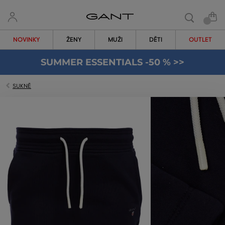
NOVINKY
ŽENY
MUŽI
DĚTI
OUTLET
SUMMER ESSENTIALS -50 % >>
SUKNĚ