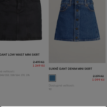
GANT LOW WAIST MINI SKIRT
2 499 Kč
1 249 Kč
SUKNĚ GANT DENIM MINI SKIRT
 velikosti:
146/152
,
158/164
,
170
,
176
2 199 Kč
1 099 Kč
Dostupné velikosti:
92