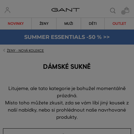
NOVINKY
ŽENY
MUŽI
DĚTI
OUTLET
SUMMER ESSENTIALS -50 % >>
ŽENY - NOVÁ KOLEKCE
DÁMSKÉ SUKNĚ
Litujeme, ale tato kategorie je bohužel momentálně
prázdná.
Místo toho můžete zkusit, zda se vám líbí jiný kousek z
naší nabídky, nebo si prohlédnout naše navrhované
produkty.