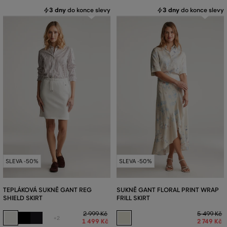
3 dny
do konce slevy
3 dny
do konce slevy
SLEVA -50%
SLEVA -50%
TEPLÁKOVÁ SUKNĚ GANT REG
SUKNĚ GANT FLORAL PRINT WRAP
SHIELD SKIRT
FRILL SKIRT
2 999 Kč
5 499 Kč
+2
1 499 Kč
2 749 Kč