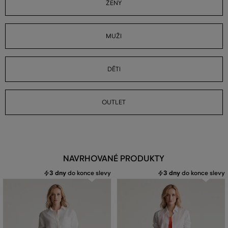
ŽENY
MUŽI
DĚTI
OUTLET
NAVRHOVANÉ PRODUKTY
3 dny
do konce slevy
3 dny
do konce slevy