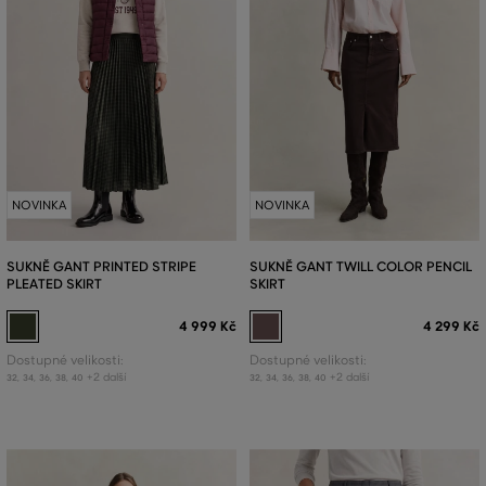
NOVINKA
NOVINKA
SUKNĚ GANT PRINTED STRIPE
SUKNĚ GANT TWILL COLOR PENCIL
PLEATED SKIRT
SKIRT
4 999 Kč
4 299 Kč
Dostupné velikosti:
Dostupné velikosti:
+2 další
+2 další
32
,
34
,
36
,
38
,
40
32
,
34
,
36
,
38
,
40