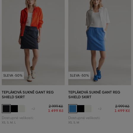
SLEVA -50%
SLEVA -50%
TEPLÁKOVÁ SUKNĚ GANT REG
TEPLÁKOVÁ SUKNĚ GANT REG
SHIELD SKIRT
SHIELD SKIRT
2 999 Kč
2 999 Kč
+2
+2
1 499 Kč
1 499 Kč
Dostupné velikosti:
Dostupné velikosti:
XS
,
S
,
M
,
L
XS
,
S
,
M