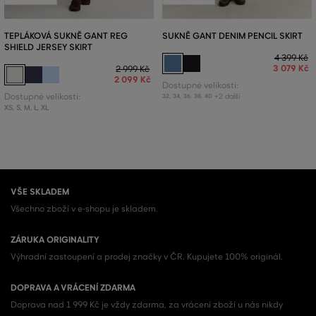
TEPLÁKOVÁ SUKNĚ GANT REG
SUKNĚ GANT DENIM PENCIL SKIRT
SHIELD JERSEY SKIRT
4 399 Kč
3 079 Kč
2 999 Kč
2 099 Kč
Dostupné velikosti:
Dostupné velikosti:
+2 další
32
,
34
,
36
,
38
,
40
XS
,
S
,
M
,
L
,
XL
VŠE SKLADEM
Všechno zboží v e-shopu je skladem.
ZÁRUKA ORIGINALITY
Výhradní zastoupení a prodej značky v ČR. Kupujete 100% originál.
DOPRAVA A VRÁCENÍ ZDARMA
Doprava nad 1 999 Kč je vždy zdarma, za vrácení zboží u nás nikdy