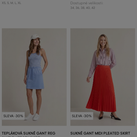
XS
,
S
,
M
,
L
,
XL
Dostupné velikosti:
34
,
36
,
38
,
40
,
42
SLEVA -30%
SLEVA -30%
TEPLÁKOVÁ SUKNĚ GANT REG
SUKNĚ GANT MIDI PLEATED SKIRT