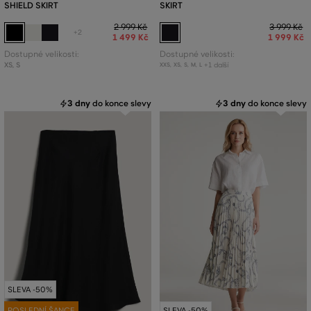
SHIELD SKIRT
SKIRT
2 999 Kč
3 999 Kč
+2
1 499 Kč
1 999 Kč
Dostupné velikosti:
Dostupné velikosti:
XS
,
S
+1 další
XXS
,
XS
,
S
,
M
,
L
3 dny
do konce slevy
3 dny
do konce slevy
SLEVA -50%
POSLEDNÍ ŠANCE
SLEVA -50%