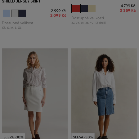
SHIELD JERSEY SKIRT
4 799 Kč
3 359 Kč
2 999 Kč
2 099 Kč
Dostupné velikosti:
Dostupné velikosti:
+3 další
32
,
34
,
36
,
38
,
40
XS
,
S
,
M
,
L
,
XL
SLEVA -30%
SLEVA -30%