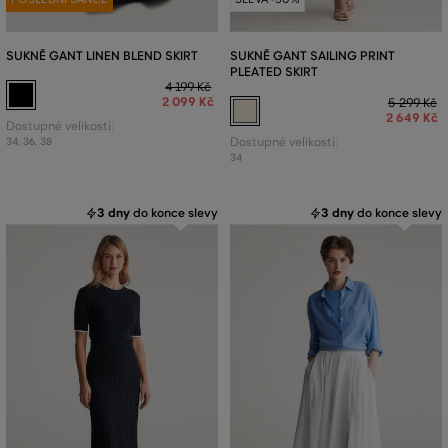
SUKNĚ GANT LINEN BLEND SKIRT
SUKNĚ GANT SAILING PRINT
PLEATED SKIRT
4 199 Kč
2 099 Kč
5 299 Kč
2 649 Kč
Dostupné velikosti:
34
,
36
,
38
Dostupné velikosti:
34
3 dny
do konce slevy
3 dny
do konce slevy