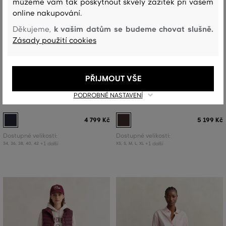
můžeme vám tak poskytnout skvělý zážitek při vašem
online nakupování.
k vašim datům se budeme chovat slušně.
Děkujeme,
Zásady použití cookies
NOVINKA
NOVINKA
PŘIJMOUT VŠE
SUKNĚ GANT WOOL BLEND PENCIL
SUKNĚ GANT SUPERFINE
PODROBNÉ NASTAVENÍ
SKIRT
LAMBSWOOL SKIRT
4 799 Kč
5 199 Kč
Dostupné velikosti:
Dostupné velikosti:
+1 další
+1 další
34
,
36
,
38
,
40
,
42
XS
,
S
,
M
,
L
,
XL