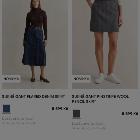
NOVINKA
NOVINKA
SUKNĚ GANT FLARED DENIM SKIRT
SUKNĚ GANT PINSTRIPE WOOL
PENCIL SKIRT
5 599 Kč
5 599 Kč
Dostupné velikosti:
+1 další
Dostupné velikosti:
32
,
34
,
36
,
38
,
40
+1 další
34
,
36
,
38
,
40
,
42