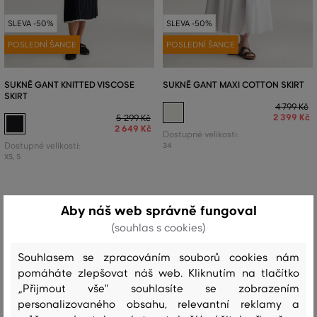
SLEVA -50%
SLEVA -50%
POSLEDNÍ ŠANCE
POSLEDNÍ ŠANCE
SUKNĚ GANT KNITTED VISCOSE
SUKNĚ GANT MAXI COTTON SKIRT
SKIRT
4 799 Kč
2 399 Kč
5 299 Kč
2 649 Kč
Dostupné velikosti:
Dostupné velikosti:
34
XS
,
S
Aby náš web správně fungoval
(souhlas s cookies)
Souhlasem se zpracováním souborů cookies nám
pomáháte zlepšovat náš web. Kliknutím na tlačítko
„Přijmout vše" souhlasíte se zobrazením
personalizovaného obsahu, relevantní reklamy a