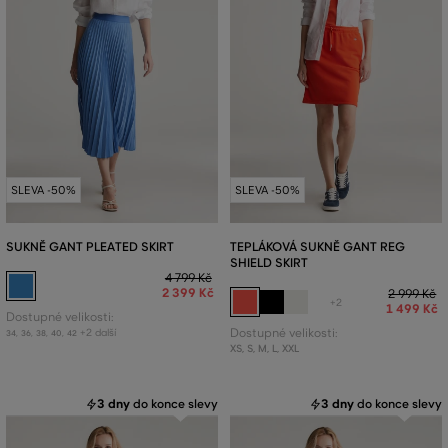
SLEVA -50%
SLEVA -50%
SUKNĚ GANT PLEATED SKIRT
TEPLÁKOVÁ SUKNĚ GANT REG
SHIELD SKIRT
4 799 Kč
2 399 Kč
2 999 Kč
+2
1 499 Kč
Dostupné velikosti:
+2 další
Dostupné velikosti:
34
,
36
,
38
,
40
,
42
XS
,
S
,
M
,
L
,
XXL
3 dny
do konce slevy
3 dny
do konce slevy