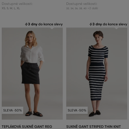
Dostupné velikosti:
Dostupné velikosti:
XS
,
S
,
M
,
L
,
XL
+2 další
32
,
34
,
36
,
38
,
40
3 dny
do konce slevy
3 dny
do konce slevy
SLEVA -50%
SLEVA -50%
TEPLÁKOVÁ SUKNĚ GANT REG
SUKNĚ GANT STRIPED THIN KNIT