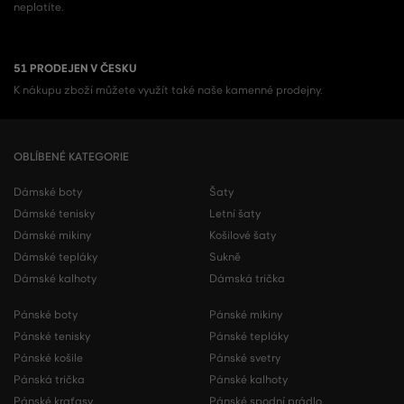
neplatíte.
51 PRODEJEN V ČESKU
K nákupu zboží můžete využít také naše kamenné prodejny.
OBLÍBENÉ KATEGORIE
Dámské boty
Šaty
Dámské tenisky
Letní šaty
Dámské mikiny
Košilové šaty
Dámské tepláky
Sukně
Dámské kalhoty
Dámská trička
Pánské boty
Pánské mikiny
Pánské tenisky
Pánské tepláky
Pánské košile
Pánské svetry
Pánská trička
Pánské kalhoty
Pánské kraťasy
Pánské spodní prádlo