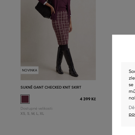
NOVINKA
So
zl
se
SUKNĚ GANT CHECKED KNIT SKIRT
mů
na
4 399 Kč
Dě
Dostupné velikosti:
XS
,
S
,
M
,
L
,
XL
po