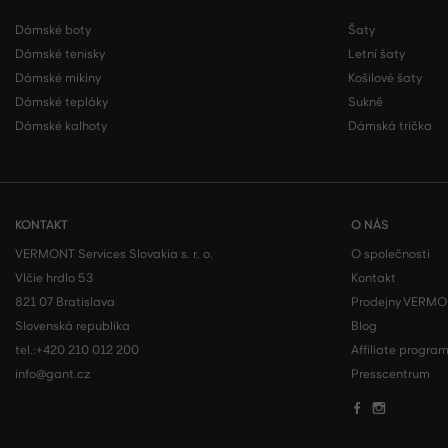
Dámské boty
Šaty
Dámské tenisky
Letní šaty
Dámské mikiny
Košilové šaty
Dámské tepláky
Sukně
Dámské kalhoty
Dámská trička
KONTAKT
O NÁS
VERMONT Services Slovakia s. r. o.
O společnosti
Vlčie hrdlo 53
Kontakt
821 07 Bratislava
Prodejny VERM
Slovenská republika
Blog
tel.:
+420 210 012 200
Affiliate progra
info@gant.cz
Presscentrum