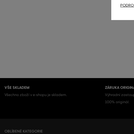
PODROB
VŠE SKLADEM
ZÁRUKA ORIGIN
Všechno zboží v e-shopu je skladem.
Výhradní zastoup
100% originál.
OBLÍBENÉ KATEGORIE