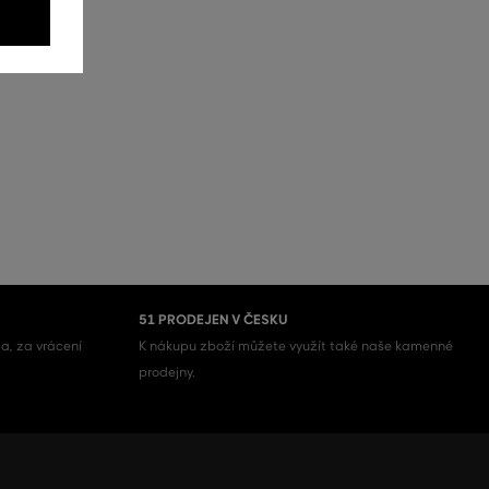
51 PRODEJEN V ČESKU
a, za vrácení
K nákupu zboží můžete využít také naše kamenné
prodejny.