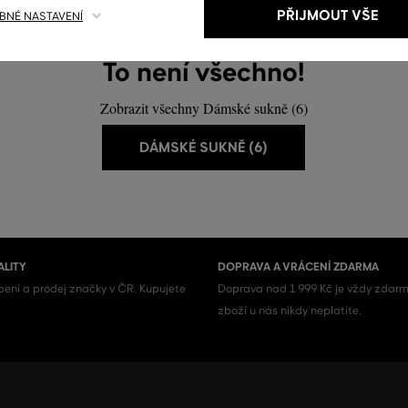
PŘIJMOUT VŠE
NÉ NASTAVENÍ
To není všechno!
Zobrazit všechny Dámské sukně (6)
DÁMSKÉ SUKNĚ (6)
ALITY
DOPRAVA A VRÁCENÍ ZDARMA
ení a prodej značky v ČR. Kupujete
Doprava nad 1 999 Kč je vždy zdarm
zboží u nás nikdy neplatíte.