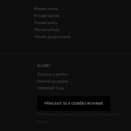
Pánské mikiny
Pánské tepláky
Pánské svetry
Pánské kalhoty
Pánské spodní prádlo
SLUŽBY
Doprava a platba
Dárkové poukázky
VERMONT Club
PŘIHLÁSIT SE K ODBĚRU NOVINEK
Přihlášením souhlasíte se
zpracováním osobních
údajů.