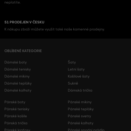
neplatíte.
51 PRODEJEN V ČESKU
K nákupu zboží můžete využít také naše kamenné prodejny.
OBLÍBENÉ KATEGORIE
Dámské boty
Šaty
Dámské tenisky
Letní šaty
Dámské mikiny
Košilové šaty
Dámské tepláky
Sukně
Dámské kalhoty
Dámská trička
Pánské boty
Pánské mikiny
Pánské tenisky
Pánské tepláky
Pánské košile
Pánské svetry
Pánská trička
Pánské kalhoty
Pánské kraťasy
Pánské spodní prádlo