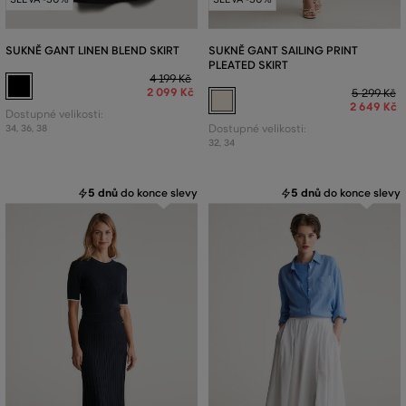
SUKNĚ GANT LINEN BLEND SKIRT
SUKNĚ GANT SAILING PRINT
PLEATED SKIRT
4 199 Kč
2 099 Kč
5 299 Kč
2 649 Kč
Dostupné velikosti:
34
,
36
,
38
Dostupné velikosti:
32
,
34
5 dnů
do konce slevy
5 dnů
do konce slevy