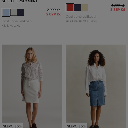
SHIELD JERSEY SKIRT
4 799 Kč
3 359 Kč
2 999 Kč
2 099 Kč
Dostupné velikosti:
Dostupné velikosti:
+3 další
32
,
34
,
36
,
38
,
40
XS
,
S
,
M
,
L
,
XL
SLEVA -30%
SLEVA -30%