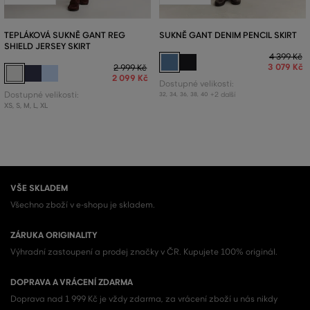
TEPLÁKOVÁ SUKNĚ GANT REG
SUKNĚ GANT DENIM PENCIL SKIRT
SHIELD JERSEY SKIRT
4 399 Kč
3 079 Kč
2 999 Kč
2 099 Kč
Dostupné velikosti:
Dostupné velikosti:
+2 další
32
,
34
,
36
,
38
,
40
XS
,
S
,
M
,
L
,
XL
VŠE SKLADEM
Všechno zboží v e-shopu je skladem.
ZÁRUKA ORIGINALITY
Výhradní zastoupení a prodej značky v ČR. Kupujete 100% originál.
DOPRAVA A VRÁCENÍ ZDARMA
Doprava nad 1 999 Kč je vždy zdarma, za vrácení zboží u nás nikdy