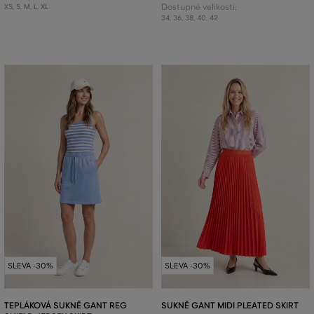
XS
,
S
,
M
,
L
,
XL
Dostupné velikosti:
34
,
36
,
38
,
40
,
42
SLEVA -30%
SLEVA -30%
TEPLÁKOVÁ SUKNĚ GANT REG
SUKNĚ GANT MIDI PLEATED SKIRT