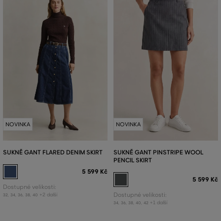
NOVINKA
NOVINKA
SUKNĚ GANT FLARED DENIM SKIRT
SUKNĚ GANT PINSTRIPE WOOL
PENCIL SKIRT
5 599 Kč
5 599 Kč
Dostupné velikosti:
+2 další
Dostupné velikosti:
32
,
34
,
36
,
38
,
40
+1 další
34
,
36
,
38
,
40
,
42