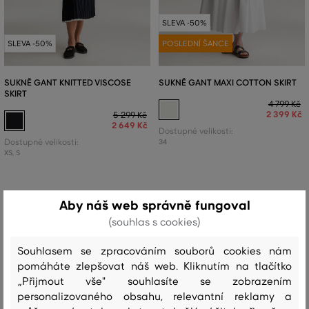
SLEVA -50%
SLEVA -50%
POSLEDNÍ ŠANCE
SUKNĚ GANT KNITTED VISCOSE
SUKNĚ GANT MAXI COTTON SKIRT
SKIRT
4 799 Kč
2 399 Kč
5 299 Kč
2 649 Kč
Dostupné velikosti:
Dostupné velikosti:
34
XS
,
S
Aby náš web správně fungoval
(souhlas s cookies)
Souhlasem se zpracováním souborů cookies nám
pomáháte zlepšovat náš web. Kliknutím na tlačítko
„Přijmout vše" souhlasíte se zobrazením
personalizovaného obsahu, relevantní reklamy a