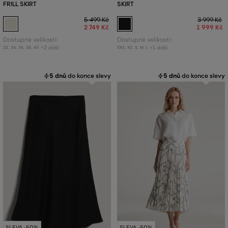
FRILL SKIRT
SKIRT
5 499 Kč
3 999 Kč
2 749 Kč
1 999 Kč
Dostupné velikosti:
Dostupné velikosti:
+2 další
+1 další
32
,
34
,
36
,
38
,
40
XXS
,
XS
,
S
,
M
,
L
5 dnů
do konce slevy
5 dnů
do konce slevy
SLEVA -50%
SLEVA -50%