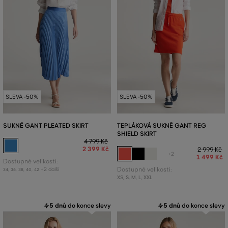
SLEVA -50%
SLEVA -50%
SUKNĚ GANT PLEATED SKIRT
TEPLÁKOVÁ SUKNĚ GANT REG
SHIELD SKIRT
4 799 Kč
2 399 Kč
2 999 Kč
+2
1 499 Kč
Dostupné velikosti:
+2 další
Dostupné velikosti:
34
,
36
,
38
,
40
,
42
XS
,
S
,
M
,
L
,
XXL
5 dnů
do konce slevy
5 dnů
do konce slevy