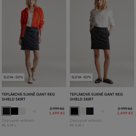
SLEVA -50%
SLEVA -50%
TEPLÁKOVÁ SUKNĚ GANT REG
TEPLÁKOVÁ SUKNĚ GANT REG
SHIELD SKIRT
SHIELD SKIRT
2 999 Kč
2 999 Kč
+2
+2
1 499 Kč
1 499 Kč
Dostupné velikosti:
Dostupné velikosti:
XS
,
S
,
M
,
L
XS
,
S
,
M
,
L