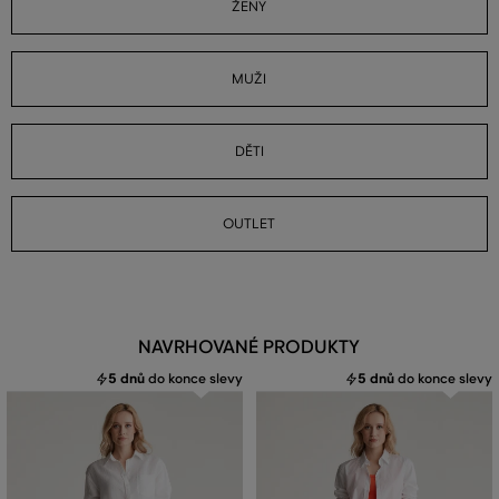
ŽENY
MUŽI
DĚTI
OUTLET
NAVRHOVANÉ PRODUKTY
5 dnů
do konce slevy
5 dnů
do konce slevy