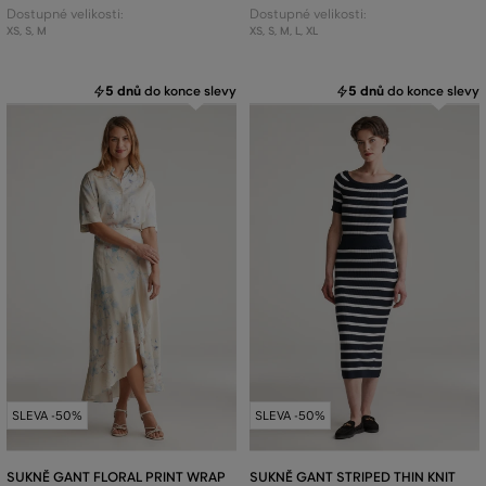
Dostupné velikosti:
Dostupné velikosti:
XS
,
S
,
M
XS
,
S
,
M
,
L
,
XL
5 dnů
do konce slevy
5 dnů
do konce slevy
SLEVA -50%
SLEVA -50%
SUKNĚ GANT FLORAL PRINT WRAP
SUKNĚ GANT STRIPED THIN KNIT