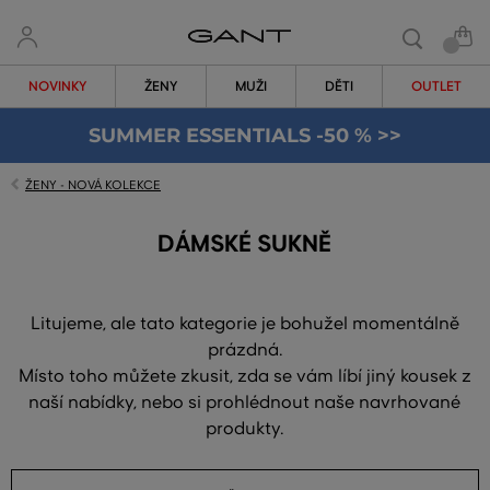
NOVINKY
ŽENY
MUŽI
DĚTI
OUTLET
SUMMER ESSENTIALS -50 % >>
ŽENY - NOVÁ KOLEKCE
DÁMSKÉ SUKNĚ
Litujeme, ale tato kategorie je bohužel momentálně
prázdná.
Místo toho můžete zkusit, zda se vám líbí jiný kousek z
naší nabídky, nebo si prohlédnout naše navrhované
produkty.