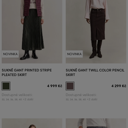
NOVINKA
NOVINKA
SUKNĚ GANT PRINTED STRIPE
SUKNĚ GANT TWILL COLOR PENCIL
PLEATED SKIRT
SKIRT
4 999 Kč
4 299 Kč
Dostupné velikosti:
Dostupné velikosti:
+2 další
+2 další
32
,
34
,
36
,
38
,
40
32
,
34
,
36
,
38
,
40