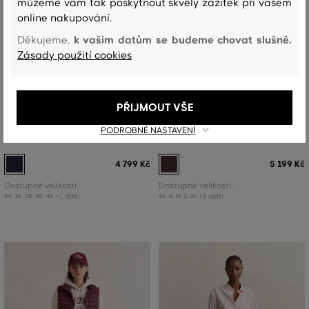
můžeme vám tak poskytnout skvělý zážitek při vašem
online nakupování.
k vašim datům se budeme chovat slušně.
Děkujeme,
Zásady použití cookies
NOVINKA
NOVINKA
PŘIJMOUT VŠE
SUKNĚ GANT WOOL BLEND PENCIL
SUKNĚ GANT SUPERFINE
PODROBNÉ NASTAVENÍ
SKIRT
LAMBSWOOL SKIRT
4 799 Kč
5 199 Kč
Dostupné velikosti:
Dostupné velikosti:
+1 další
+1 další
34
,
36
,
38
,
40
,
42
XS
,
S
,
M
,
L
,
XL