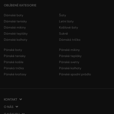
OBLÍBENÉ KATEGORIE
Dámské boty
Šaty
Dámské tenisky
Letní šaty
Dámské mikiny
Košilové šaty
Dámské tepláky
Sukně
Dámské kalhoty
Dámská trička
Pánské boty
Pánské mikiny
Pánské tenisky
Pánské tepláky
Pánské košile
Pánské svetry
Pánská trička
Pánské kalhoty
Pánské kraťasy
Pánské spodní prádlo
KONTAKT
O NÁS
VERMONT Services Slovakia s. r. o.
Vlčie hrdlo 53