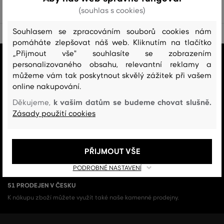
(souhlas s cookies)
Souhlasem se zpracováním souborů cookies nám
pomáháte zlepšovat náš web. Kliknutím na tlačítko
„Přijmout vše" souhlasíte se zobrazením
VŠE SKLADEM
personalizovaného obsahu, relevantní reklamy a
Všechno zboží v e-shopu je skladem.
můžeme vám tak poskytnout skvělý zážitek při vašem
online nakupování.
ZÁRUKA ORIGINALITY
k vašim datům se budeme chovat slušně.
Děkujeme,
Výhradní zastoupení a prodej značky v ČR. Kupujete 100% originál.
Zásady použití cookies
DOPRAVA A VRÁCENÍ ZDARMA
Doprava nad 1 999 Kč je vždy zdarma, za vrácení zboží u nás nikdy
PŘIJMOUT VŠE
neplatíte.
PODROBNÉ NASTAVENÍ
51 PRODEJEN V ČESKU
K nákupu zboží můžete využít také naše kamenné prodejny.