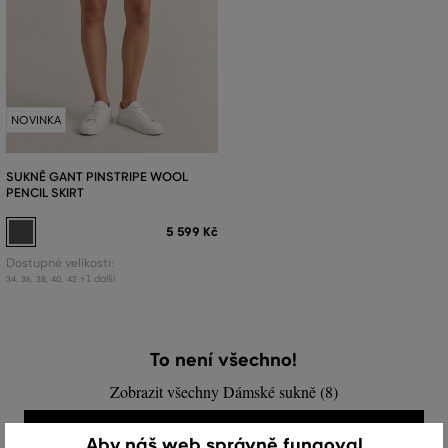
NOVINKA
SUKNĚ GANT PINSTRIPE WOOL
PENCIL SKIRT
5 599 Kč
Dostupné velikosti:
+1 další
34
,
36
,
38
,
40
,
42
To není všechno!
Zobrazit všechny Dámské sukně (8)
DÁMSKÉ SUKNĚ (8)
Aby náš web správně fungoval