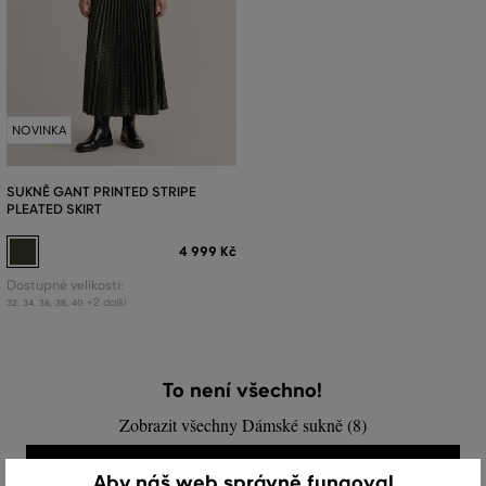
NOVINKA
SUKNĚ GANT PRINTED STRIPE
PLEATED SKIRT
4 999 Kč
Dostupné velikosti:
+2 další
32
,
34
,
36
,
38
,
40
To není všechno!
Zobrazit všechny Dámské sukně (8)
DÁMSKÉ SUKNĚ (8)
Aby náš web správně fungoval