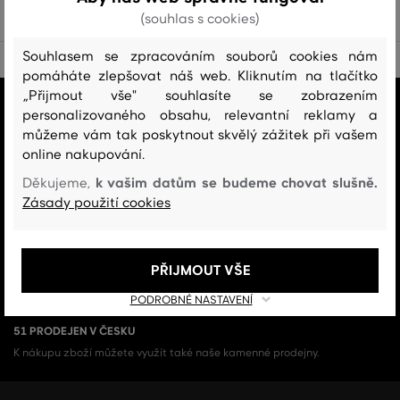
(souhlas s cookies)
Souhlasem se zpracováním souborů cookies nám
pomáháte zlepšovat náš web. Kliknutím na tlačítko
„Přijmout vše" souhlasíte se zobrazením
VŠE SKLADEM
personalizovaného obsahu, relevantní reklamy a
Všechno zboží v e-shopu je skladem.
můžeme vám tak poskytnout skvělý zážitek při vašem
online nakupování.
ZÁRUKA ORIGINALITY
k vašim datům se budeme chovat slušně.
Děkujeme,
Výhradní zastoupení a prodej značky v ČR. Kupujete 100% originál.
Zásady použití cookies
DOPRAVA A VRÁCENÍ ZDARMA
Doprava nad 1 999 Kč je vždy zdarma, za vrácení zboží u nás nikdy
PŘIJMOUT VŠE
neplatíte.
PODROBNÉ NASTAVENÍ
51 PRODEJEN V ČESKU
K nákupu zboží můžete využít také naše kamenné prodejny.