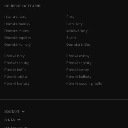
OBLÍBENÉ KATEGORIE
Dámské boty
Šaty
Dámské tenisky
Letní šaty
Dámské mikiny
Košilové šaty
Dámské tepláky
Sukně
Dámské kalhoty
Dámská trička
Pánské boty
Pánské mikiny
Pánské tenisky
Pánské tepláky
Pánské košile
Pánské svetry
Pánská trička
Pánské kalhoty
Pánské kraťasy
Pánské spodní prádlo
KONTAKT
O NÁS
VERMONT Services Slovakia s. r. o.
Vlčie hrdlo 53