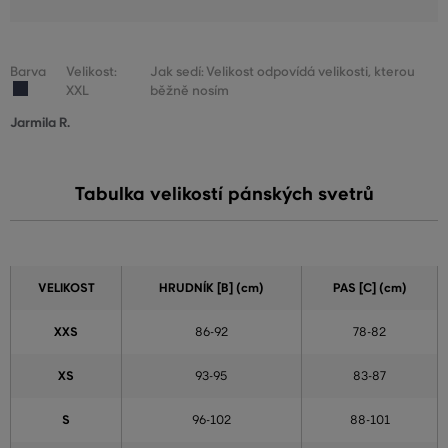
Barva
Velikost:
Jak sedí: Velikost odpovídá velikosti, kterou
XXL
běžně nosím
Jarmila R.
Tabulka velikostí pánských svetrů
VELIKOST
HRUDNÍK [B] (cm)
PAS [C] (cm)
XXS
86-92
78-82
XS
93-95
83-87
S
96-102
88-101