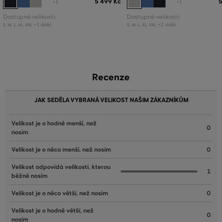
5 499 Kč
5
+1
+1
Dostupné velikosti:
Dostupné velikosti:
+1 další
+2 další
S
,
M
,
L
,
XL
,
XXL
S
,
M
,
L
,
XL
,
XXL
Recenze
JAK SEDĚLA VYBRANÁ VELIKOST NAŠIM ZÁKAZNÍKŮM
Velikost je o hodně menší, než
0
nosím
Velikost je o něco menší, než nosím
0
Velikost odpovídá velikosti, kterou
1
běžně nosím
Velikost je o něco větší, než nosím
0
Velikost je o hodně větší, než
0
nosím