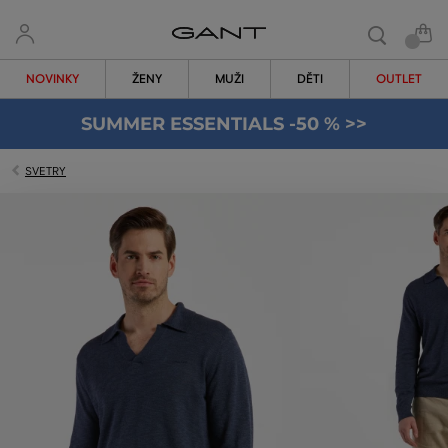
NOVINKY
ŽENY
MUŽI
DĚTI
OUTLET
SUMMER ESSENTIALS -50 % >>
SVETRY