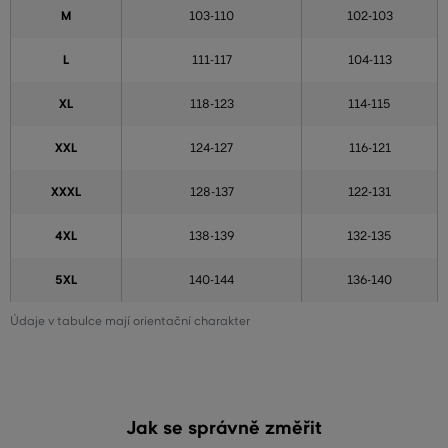
M
103-110
102-103
L
111-117
104-113
XL
118-123
114-115
XXL
124-127
116-121
XXXL
128-137
122-131
4XL
138-139
132-135
5XL
140-144
136-140
Údaje v tabulce mají orientační charakter
Jak se správně změřit