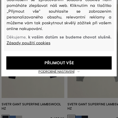
pomáháte zlepšovat náš web. Kliknutím na tlačítko
„Přijmout vše" souhlasíte se zobrazením
personalizovaného obsahu, relevantní reklamy a
můžeme vám tak poskytnout skvělý zážitek při vašem
online nakupování.
k vašim datům se budeme chovat slušně.
Děkujeme,
Zásady použití cookies
PŘIJMOUT VŠE
PODROBNÉ NASTAVENÍ
SVETR GANT SUPERFINE LAMBSWOOL
SVETR GANT SUPERFINE LAMB
HZ
HZ