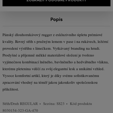
Popis
Pánský dlouhorukávový rugger z exkluzivního úpletu prémiové
kvality. Rovný střih s pružným lemem v pase i na rukávech, ležérní
provedení výstřihu s límečkem. Vytkávaný branding na hrudi.
Prodyšné a příjemně měkké materiálové složení je tvořeno
vyjímečnou kombinací lněného, bavlněného a hedvábného vlákna,
kterému pletenina vděčí za svůj elegantní lesk a unikátní vzhled.
Vysoce komfortní artikl, který je díky svému sofistikovanému
zpracování vhodný na téměř jakou jakoukoliv společenskou
příležitost.
Střih/Druh
REGULAR
Sezóna: SS23
Kód produktu
8030154-323-GA-470