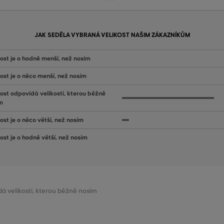
JAK SEDĚLA VYBRANÁ VELIKOST NAŠIM ZÁKAZNÍKŮM
kost je o hodně menší, než nosím
kost je o něco menší, než nosím
kost odpovídá velikosti, kterou běžně
m
ost je o něco větší, než nosím
kost je o hodně větší, než nosím
dá velikosti, kterou běžně nosím