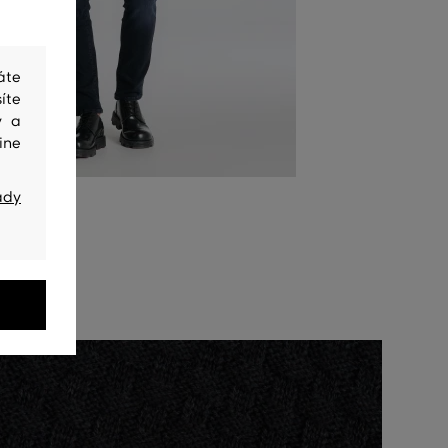
áte
íte
y a
ine
ady