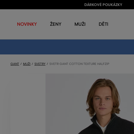
DÁRKOVÉ POUKÁZKY
NOVINKY
ŽENY
MUŽI
DĚTI
GANT
MUŽI
SVETRY
SVETR GANT COTTON TEXTURE HALFZIP