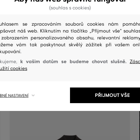
(souhlas s cookies)
uhlasem se zpracováním souborů cookies nám pomáh
epšovat náš web. Kliknutím na tlačítko „Přijmout vše" souhlas
 zobrazením personalizovaného obsahu, relevantní reklam
žeme vám tak poskytnout skvělý zážitek při vašem onl
kupování.
k vašim datům se budeme chovat slušně.
kujeme,
Zás
ČIŠTENÍ
užití cookies
PŘIJMOUT VŠE
NÉ NASTAVENÍ