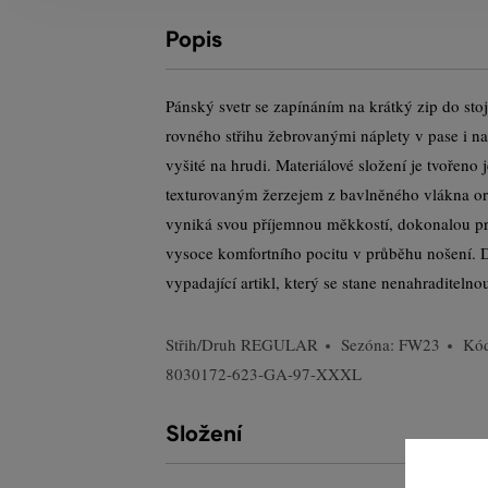
Popis
Pánský svetr se zapínáním na krátký zip do sto
rovného střihu žebrovanými náplety v pase i n
vyšité na hrudi. Materiálové složení je tvořen
texturovaným žerzejem z bavlněného vlákna o
vyniká svou příjemnou měkkostí, dokonalou pr
vysoce komfortního pocitu v průběhu nošení.
vypadající artikl, který se stane nenahraditelnou
Střih/Druh
REGULAR
Sezóna: FW23
Kód
8030172-623-GA-97-XXXL
Složení