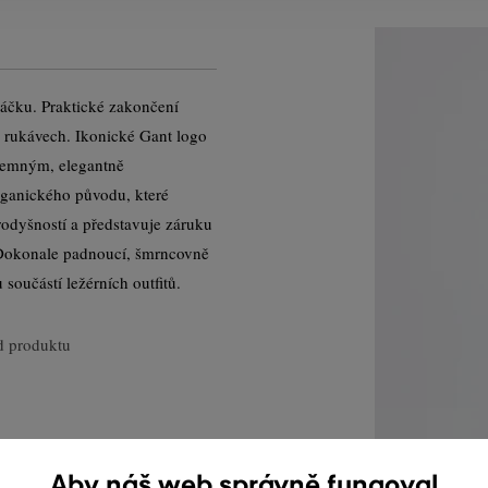
jáčku. Praktické zakončení
a rukávech. Ikonické Gant logo
o jemným, elegantně
rganického původu, které
odyšností a představuje záruku
 Dokonale padnoucí, šmrncovně
 součástí ležérních outfitů.
 produktu
Aby náš web správně fungoval