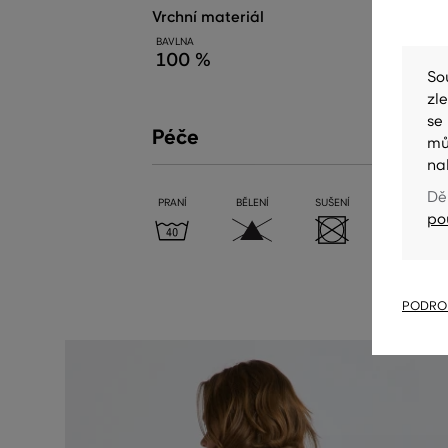
vrchní materiál
BAVLNA
100 %
So
zl
se
Péče
mů
na
Dě
PRANÍ
BĚLENÍ
SUŠENÍ
ŽEHLENÍ
po
PODROB