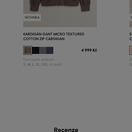
NOVINKA
KARDIGÁN GANT MICRO TEXTURED
S
COTTON ZIP CARDIGAN
C
4 999 Kč
Dostupné velikosti:
D
S
,
M
,
L
,
XL
,
XXL
S
+1 další
Recenze