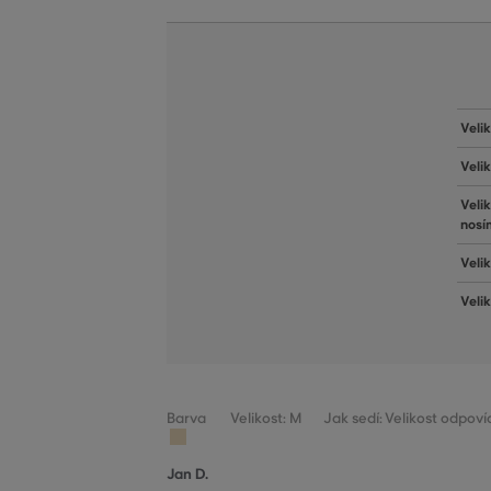
Veli
Veli
Veli
nosí
Velik
Veli
Barva
Velikost: M
Jak sedí: Velikost odpoví
Jan D.