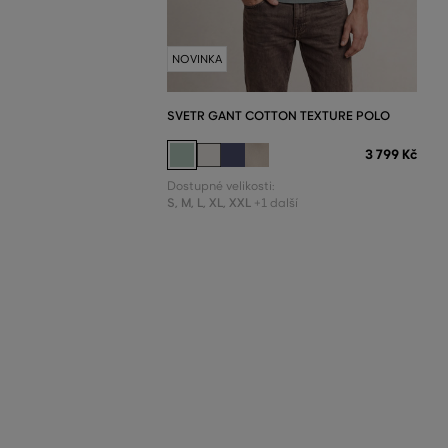
NOVINKA
SVETR GANT COTTON TEXTURE POLO
3 799 Kč
Dostupné velikosti:
S
,
M
,
L
,
XL
,
XXL
+1 další