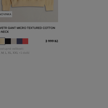
NOVINKA
VETR GANT MICRO TEXTURED COTTON
-NECK
3 999 Kč
ostupné velikosti:
,
M
,
L
,
XL
,
XXL
+1 další