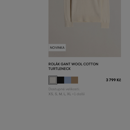
NOVINKA
ROLÁK GANT WOOL COTTON
TURTLENECK
3 799 Kč
Dostupné velikosti:
XS
,
S
,
M
,
L
,
XL
+1 další