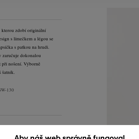
kterou zdobí originální
esign s límečkem a légou se
apsička s patkou na hrudi.
y zaručuje dokonalou
t při nošení. Výborně
 šatník.
GW-130
Aby náš web správně fungoval