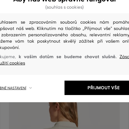
(souhlas s cookies)
uhlasem se zpracováním souborů cookies nám pomáh
epšovat náš web. Kliknutím na tlačítko „Přijmout vše" souhlas
 zobrazením personalizovaného obsahu, relevantní reklam
žeme vám tak poskytnout skvělý zážitek při vašem onl
ČIŠTENÍ
kupování.
k vašim datům se budeme chovat slušně.
kujeme,
Zás
užití cookies
PŘIJMOUT VŠE
NÉ NASTAVENÍ