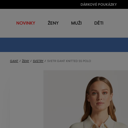
DÁRKOVÉ POUKÁZKY
NOVINKY
ŽENY
MUŽI
DĚTI
GANT
ŽENY
SVETRY
SVETR GANT KNITTED SS POLO