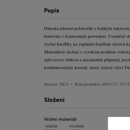
Popis
Dámská pletená polokošile s krátkým rukávem, 
lemování v kontrastním provedení. Uvolněný d
čtyřmi knoflíky na zapínání doplňuje stylová k
Materiálové složení s vysokým podílem viskóz
splývavost, lehkost a maximálně příjemný poci
kombinovatelný kousek, který stylově oživí Váš
Sezóna: SS23
Kód produktu
4803172-323-
Složení
vrchní materiál
VISKÓZA
POLYAMID