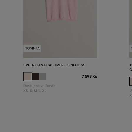
NOVINKA
SVETR GANT CASHMERE C-NECK SS
K
C
7 599 Kč
Dostupné velikosti:
XS
,
S
,
M
,
L
,
XL
D
X