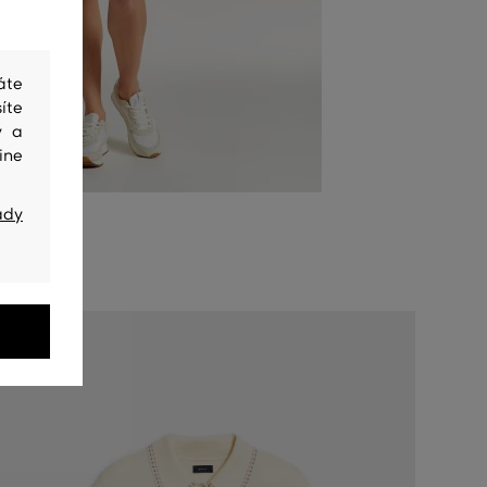
áte
íte
y a
ine
ady