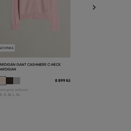
NOVINKA
ARDIGÁN GANT CASHMERE C-NECK
ARDIGAN
8 899 Kč
ostupné velikosti:
S
,
S
,
M
,
L
,
XL