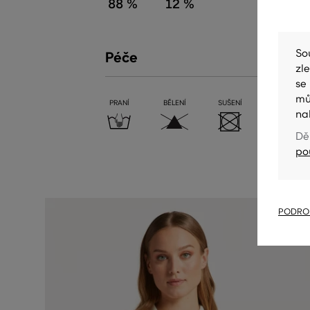
88 %
12 %
So
Péče
zl
se
mů
PRANÍ
BĚLENÍ
SUŠENÍ
ŽEHLENÍ
na
Dě
po
PODROB