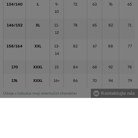
134/140
L
9-
72
63
76
65
10
146/152
XL
11-
78
65
82
71
12
158/164
XXL
13-
82
67
88
77
14
170
XXXL
15
84
68
92
78
176
XXXL
16+
86
70
94
79
Kontaktujte nás
Údaje v tabulce mají orientační charakter
Chlapci
VÝŠKA
VELIKOST
VĚK
HRUDNÍK
PAS
BOKY
VNITŘNÍ
(cm)
(cm)
(cm)
(cm)
DÉLKA
NOHY