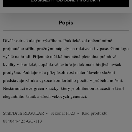
Popis
Dívčí svetr s kulatým výstřihem. Praktické zakončení mírně
projmutého střihu pružnými náplety na rukávech i v pase. Gant logo
vyšité na hrudi. Příjemně měkká bavlněná pletenina prémiové
kvality v ikonické, copánkové textuře je dokonale hřejivá, avšak
prodyšná. Poddajnost a přizpůsobivost materiálového složení
představuje záruku vysoce komfortního pocitu v průběhu nošení.
Nestárnoucí evergreen značky, který je oblíbenou součástí ležérně
elegantního šatníku všech věkových generací.
Střih/Druh
REGULAR
Sezóna: PF23
Kód produktu
684044-423-GG-113