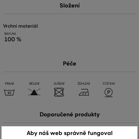
Složení
vrchní materiál
BAVLNA
100 %
Péče
PRANÍ
BĚLENÍ
SUŠENÍ
ŽEHLENÍ
ČIŠTENÍ
Doporučené produkty
Aby náš web správně fungoval