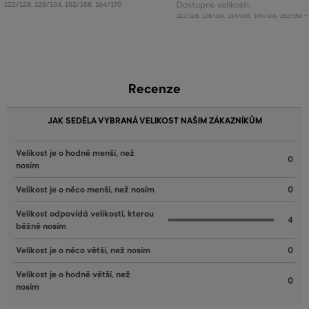
122/128
,
128/134
,
152/158
,
164/170
Dostupné velikosti:
+
122/128
,
128/134
,
134/140
,
140/146
,
152/158
Recenze
JAK SEDĚLA VYBRANÁ VELIKOST NAŠIM ZÁKAZNÍKŮM
Velikost je o hodně menší, než
0
nosím
Velikost je o něco menší, než nosím
0
Velikost odpovídá velikosti, kterou
4
běžně nosím
Velikost je o něco větší, než nosím
0
Velikost je o hodně větší, než
0
nosím