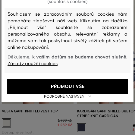
(souhlas s cookies)
Souhlasem se zpracováním souborů cookies nám
pomáháte zlepšovat náš web. Kliknutím na tlačítko
„Přijmout vše" souhlasíte se zobrazením
personalizovaného obsahu, relevantní reklamy a
můžeme vám tak poskytnout skvělý zážitek při vašem
online nakupování.
k vašim datům se budeme chovat slušně.
Děkujeme,
Zásady použití cookies
PŘIJMOUT VŠE
PODROBNÉ NASTAVENÍ
VESTA GANT KNITTED VEST TOP
KARDIGÁN GANT SHIELD BRETO
STRIPE KNIT CARDIGAN
1 799 Kč
1 259 Kč
2
1
Dostupné velikosti: