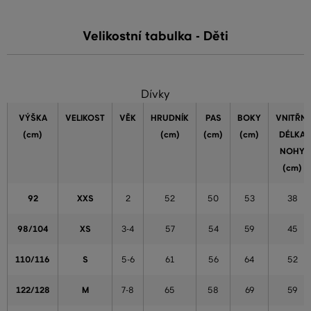
Velikostní tabulka - Děti
Dívky
VÝŠKA
VELIKOST
VĚK
HRUDNÍK
PAS
BOKY
VNITŘNÍ
(cm)
(cm)
(cm)
(cm)
DÉLKA
NOHY
(cm)
92
XXS
2
52
50
53
38
98/104
XS
3-4
57
54
59
45
110/116
S
5-6
61
56
64
52
122/128
M
7-8
65
58
69
59