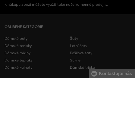
K nákupu zboží můžete využít také naše kamenné prodejny.
OBLÍBENÉ KATEGORIE
Dámské boty
Šaty
Dámské tenisky
Letní šaty
Dámské mikiny
Košilové šaty
Dámské tepláky
Sukně
Dámské kalhoty
Dámská trička
Kontaktujte nás
Pánské boty
Pánské mikiny
Pánské tenisky
Pánské tepláky
Pánské košile
Pánské svetry
Pánská trička
Pánské kalhoty
Pánské kraťasy
Pánské spodní prádlo