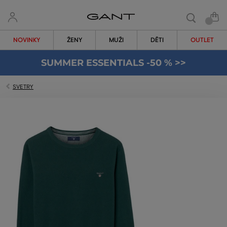
NOVINKY
ŽENY
MUŽI
DĚTI
OUTLET
SUMMER ESSENTIALS -50 % >>
SVETRY