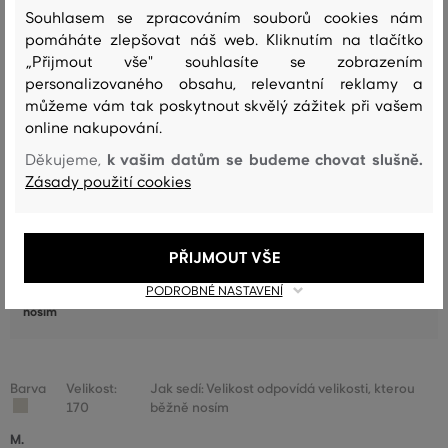
Souhlasem se zpracováním souborů cookies nám
Recenze
pomáháte zlepšovat náš web. Kliknutím na tlačítko
„Přijmout vše" souhlasíte se zobrazením
JAK SEDĚLA VYBRANÁ VELIKOST NAŠIM ZÁKAZNÍKŮM
personalizovaného obsahu, relevantní reklamy a
můžeme vám tak poskytnout skvělý zážitek při vašem
Velikost je o hodně menší, než
online nakupování.
0
nosím
k vašim datům se budeme chovat slušně.
Děkujeme,
Velikost je o něco menší, než nosím
0
Zásady použití cookies
Velikost odpovídá velikosti, kterou
1
běžně nosím
PŘIJMOUT VŠE
Velikost je o něco větší, než nosím
0
PODROBNÉ NASTAVENÍ
Velikost je o hodně větší, než
0
nosím
Barva
Velikost:
Jak sedí: Velikost odpovídá velikosti, kterou
170
běžně nosím
M.