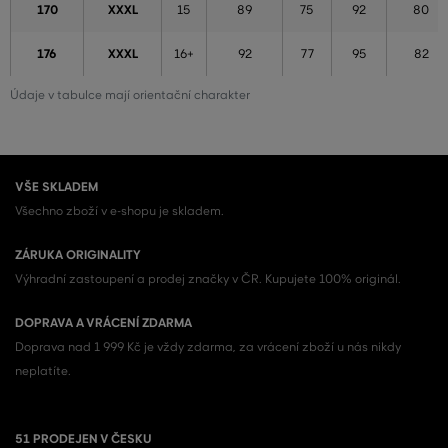
170
XXXL
15
89
75
92
80
176
XXXL
16+
92
77
95
82
Údaje v tabulce mají orientační charakter
VŠE SKLADEM
Všechno zboží v e-shopu je skladem.
ZÁRUKA ORIGINALITY
Výhradní zastoupení a prodej značky v ČR. Kupujete 100% originál.
DOPRAVA A VRÁCENÍ ZDARMA
Doprava nad 1 999 Kč je vždy zdarma, za vrácení zboží u nás nikdy
neplatíte.
51 PRODEJEN V ČESKU