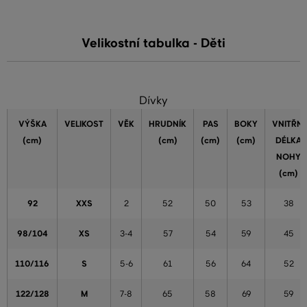
Velikostní tabulka - Děti
Dívky
VÝŠKA
VELIKOST
VĚK
HRUDNÍK
PAS
BOKY
VNITŘNÍ
(cm)
(cm)
(cm)
(cm)
DÉLKA
NOHY
(cm)
92
XXS
2
52
50
53
38
98/104
XS
3-4
57
54
59
45
110/116
S
5-6
61
56
64
52
122/128
M
7-8
65
58
69
59