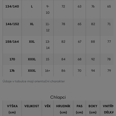
134/140
L
9-
72
63
76
65
10
146/152
XL
11-
78
65
82
71
12
158/164
XXL
13-
82
67
88
77
14
170
XXXL
15
84
68
92
78
176
XXXL
16+
86
70
94
79
Údaje v tabulce mají orientační charakter
Chlapci
VÝŠKA
VELIKOST
VĚK
HRUDNÍK
PAS
BOKY
VNITŘNÍ
(cm)
(cm)
(cm)
(cm)
DÉLKA