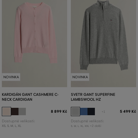
NOVINKA
NOVINKA
KARDIGÁN GANT CASHMERE C-
SVETR GANT SUPERFINE
NECK CARDIGAN
LAMBSWOOL HZ
8 899 Kč
5 499 Kč
+1
Dostupné velikosti:
Dostupné velikosti:
XS
,
S
,
M
,
L
,
XL
+2 další
S
,
M
,
L
,
XL
,
XXL