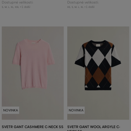
Dostupné velikosti:
Dostupné velikosti:
+1 další
+1 další
S
,
M
,
L
,
XL
,
XXL
XS
,
S
,
M
,
L
,
XL
NOVINKA
NOVINKA
SVETR GANT CASHMERE C-NECK SS
SVETR GANT WOOL ARGYLE C-