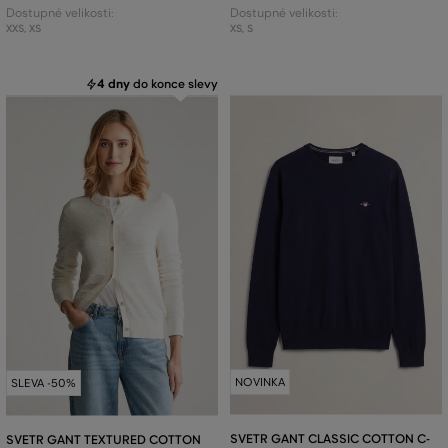
Dostupné velikosti:
Dostupné velikosti:
XXS
,
XS
XS
,
S
4 dny
do konce slevy
NOVINKA
SLEVA -50%
SVETR GANT CLASSIC COTTON C-
SVETR GANT TEXTURED COTTON