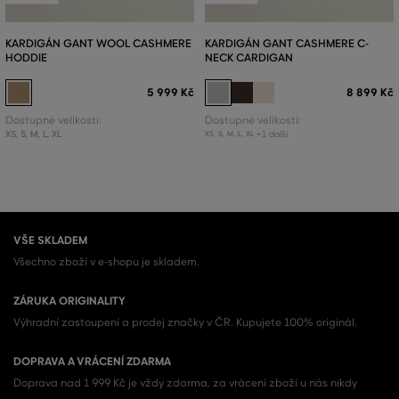
KARDIGÁN GANT WOOL CASHMERE
KARDIGÁN GANT CASHMERE C-
HODDIE
NECK CARDIGAN
5 999 Kč
8 899 Kč
Dostupné velikosti:
Dostupné velikosti:
XS
,
S
,
M
,
L
,
XL
+1 další
XS
,
S
,
M
,
L
,
XL
VŠE SKLADEM
Všechno zboží v e-shopu je skladem.
ZÁRUKA ORIGINALITY
Výhradní zastoupení a prodej značky v ČR. Kupujete 100% originál.
DOPRAVA A VRÁCENÍ ZDARMA
Doprava nad 1 999 Kč je vždy zdarma, za vrácení zboží u nás nikdy