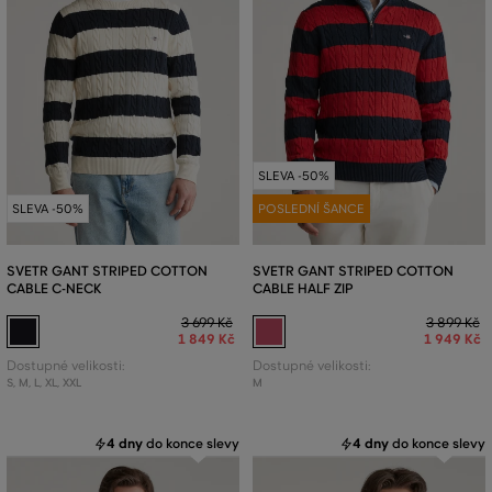
SLEVA -50%
SLEVA -50%
POSLEDNÍ ŠANCE
SVETR GANT STRIPED COTTON
SVETR GANT STRIPED COTTON
CABLE C-NECK
CABLE HALF ZIP
3 699 Kč
3 899 Kč
1 849 Kč
1 949 Kč
Dostupné velikosti:
Dostupné velikosti:
S
,
M
,
L
,
XL
,
XXL
M
4 dny
do konce slevy
4 dny
do konce slevy