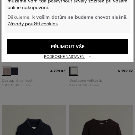
můžeme vám tak poskytnout skvělý zážitek při vašem
online nakupování.
k vašim datům se budeme chovat slušně.
Děkujeme,
Zásady použití cookies
NOVINKA
NOVINKA
PŘIJMOUT VŠE
SVETR GANT TEXTURED SHAWL
SVETR GANT WOOL BLEND CABLE
PODROBNÉ NASTAVENÍ
COLLAR SWEATER
KNIT HALF ZIP
4 799 Kč
6 199 Kč
Dostupné velikosti:
Dostupné velikosti:
+1 další
+1 další
S
,
M
,
L
,
XL
,
XXL
S
,
M
,
L
,
XL
,
XXL