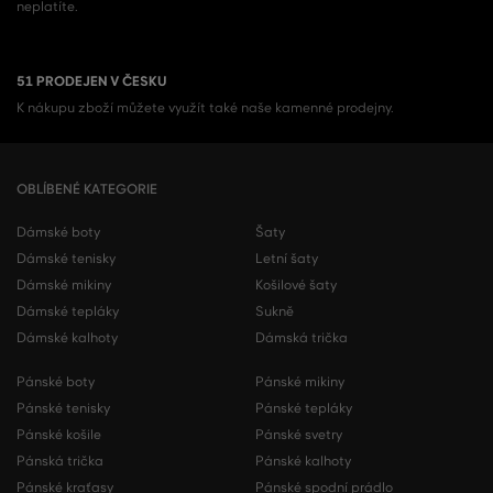
neplatíte.
51 PRODEJEN V ČESKU
K nákupu zboží můžete využít také naše kamenné prodejny.
OBLÍBENÉ KATEGORIE
Dámské boty
Šaty
Dámské tenisky
Letní šaty
Dámské mikiny
Košilové šaty
Dámské tepláky
Sukně
Dámské kalhoty
Dámská trička
Pánské boty
Pánské mikiny
Pánské tenisky
Pánské tepláky
Pánské košile
Pánské svetry
Pánská trička
Pánské kalhoty
Pánské kraťasy
Pánské spodní prádlo