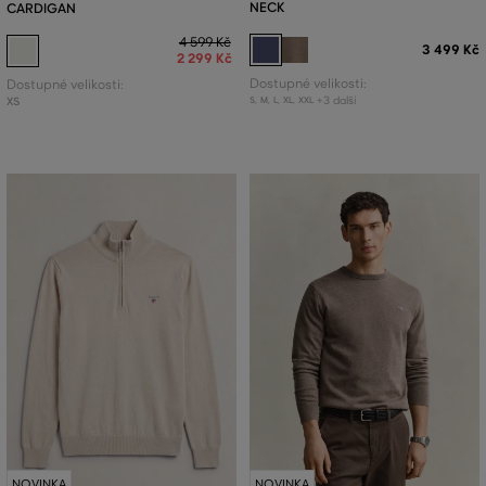
NECK
CARDIGAN
4 599 Kč
3 499 Kč
2 299 Kč
Dostupné velikosti:
Dostupné velikosti:
+3 další
XS
S
,
M
,
L
,
XL
,
XXL
NOVINKA
NOVINKA