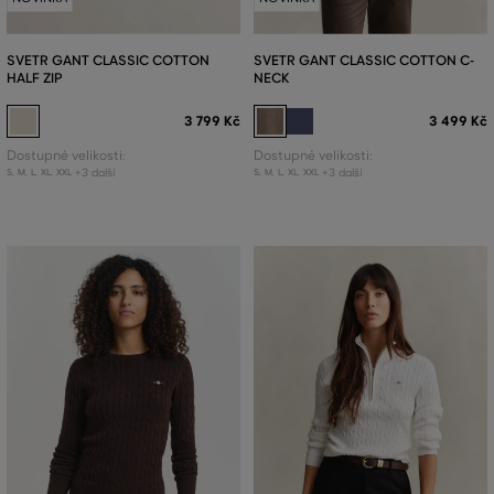
SVETR GANT CLASSIC COTTON
SVETR GANT CLASSIC COTTON C-
HALF ZIP
NECK
3 799 Kč
3 499 Kč
Dostupné velikosti:
Dostupné velikosti:
+3 další
+3 další
S
,
M
,
L
,
XL
,
XXL
S
,
M
,
L
,
XL
,
XXL