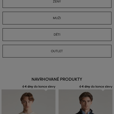
ŽENY
MUŽI
DĚTI
OUTLET
NAVRHOVANÉ PRODUKTY
4 dny
do konce slevy
4 dny
do konce slevy