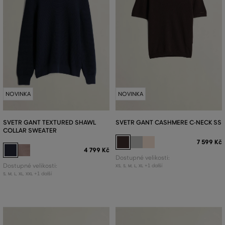
NOVINKA
NOVINKA
SVETR GANT TEXTURED SHAWL
SVETR GANT CASHMERE C-NECK SS
COLLAR SWEATER
7 599 Kč
4 799 Kč
Dostupné velikosti:
Dostupné velikosti:
+1 další
XS
,
S
,
M
,
L
,
XL
+1 další
S
,
M
,
L
,
XL
,
XXL