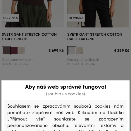
NOVINKA
NOVINKA
SVETR GANT STRETCH COTTON
SVETR GANT STRETCH COTTON
CABLE C-NECK
CABLE HALF-ZIP
3 699 Kč
4 299 Kč
Dostupné velikosti:
Dostupné velikosti:
+2 další
+2 další
XS
,
S
,
M
,
L
,
XL
XS
,
S
,
M
,
L
,
XL
Aby náš web správně fungoval
(souhlas s cookies)
Souhlasem se zpracováním souborů cookies nám
pomáháte zlepšovat náš web. Kliknutím na tlačítko
„Přijmout vše" souhlasíte se zobrazením
personalizovaného obsahu, relevantní reklamy a