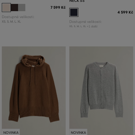
NECK SS
7 599 Kč
4 599 Kč
Dostupné velikosti:
XS
,
S
,
M
,
L
,
XL
Dostupné velikosti:
+1 další
XS
,
S
,
M
,
L
,
XL
NOVINKA
NOVINKA