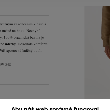
 pružným zakončením v pase a
o našité na boku. Nechybí
sy. 100% organická bavlna je
dné údržby. Dokonale komfortní
Váš sportovně laděný outfit.
GW-248
Aby náš web správně fungoval