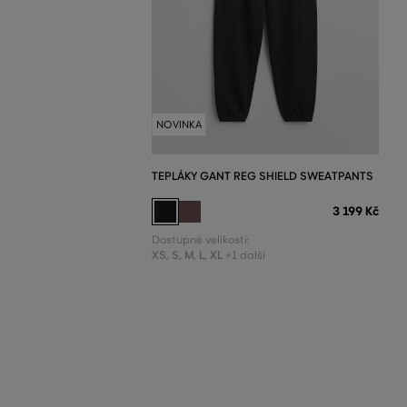
NOVINKA
TEPLÁKY GANT REG SHIELD SWEATPANTS
3 199 Kč
Dostupné velikosti:
XS
,
S
,
M
,
L
,
XL
+1 další