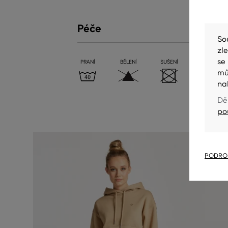
Péče
So
zl
se
PRANÍ
BĚLENÍ
SUŠENÍ
ŽEHLENÍ
mů
na
Dě
po
PODROB