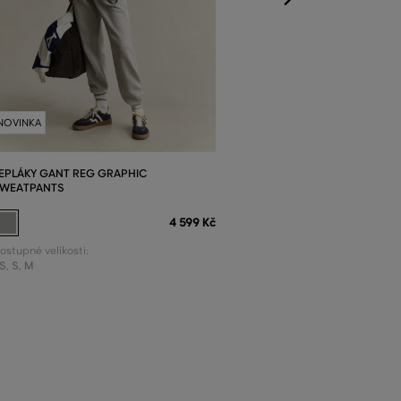
NOVINKA
EPLÁKY GANT REG GRAPHIC
WEATPANTS
4 599 Kč
ostupné velikosti:
S
,
S
,
M