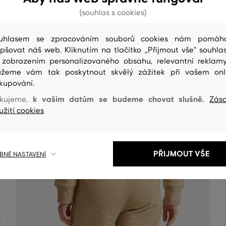
(souhlas s cookies)
uhlasem se zpracováním souborů cookies nám pomáh
epšovat náš web. Kliknutím na tlačítko „Přijmout vše" souhlas
 zobrazením personalizovaného obsahu, relevantní reklam
ČIŠTENÍ
žeme vám tak poskytnout skvělý zážitek při vašem onl
kupování.
k vašim datům se budeme chovat slušně.
kujeme,
Zás
užití cookies
PŘIJMOUT VŠE
NÉ NASTAVENÍ