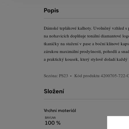
Popis
Dámské teplákové kalhoty. Uvolněný vzhled s
na nohavicích doplňuje tonální diamantové log
tkaničky na stažení v pase a boční klínové kap
zárukou maximální prodyšnosti, pohodlí a sna
a praktický kousek, který stylově doladí každý 
Sezóna: PS23
Kód produktu
4200705-722-
Složení
vrchní materiál
BAVLNA
100 %