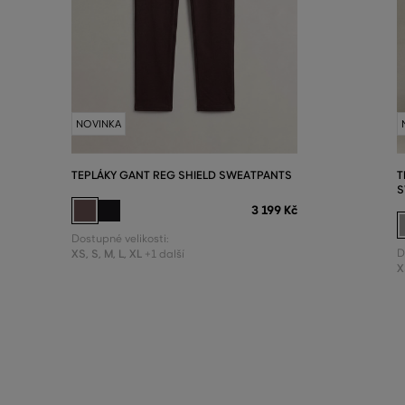
NOVINKA
TEPLÁKY GANT REG SHIELD SWEATPANTS
T
S
3 199 Kč
Dostupné velikosti:
XS
,
S
,
M
,
L
,
XL
D
+1 další
X