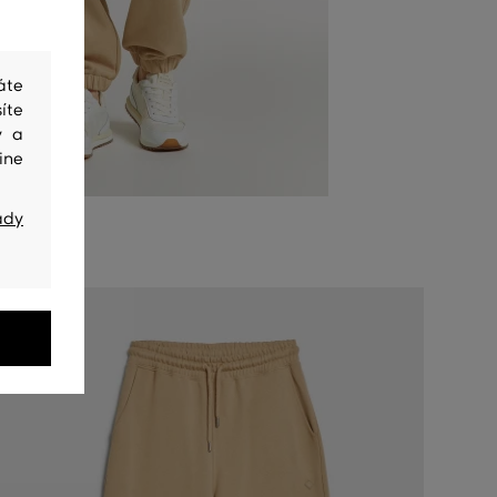
áte
íte
y a
ine
ady