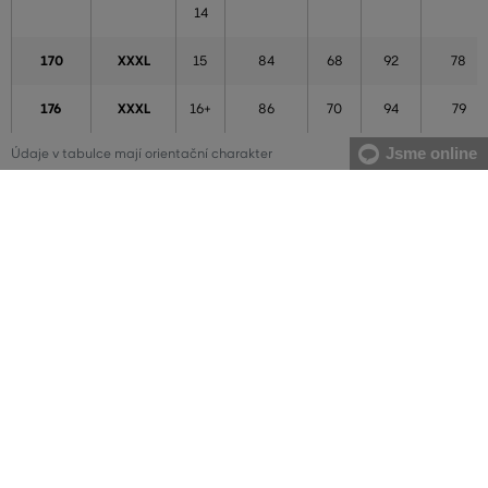
14
170
XXXL
15
84
68
92
78
176
XXXL
16+
86
70
94
79
Jsme online
Údaje v tabulce mají orientační charakter
Chlapci
VÝŠKA
VELIKOST
VĚK
HRUDNÍK
PAS
BOKY
VNITŘNÍ
(cm)
(cm)
(cm)
(cm)
DÉLKA
NOHY
(cm)
92
XXS
2
52
50
53
38
98/104
XS
3-4
57
54
59
45
110/116
S
5-6
61
56
64
52