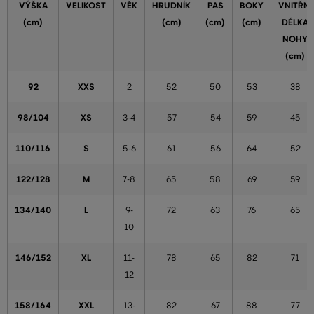
VÝŠKA
VELIKOST
VĚK
HRUDNÍK
PAS
BOKY
VNITŘNÍ
(cm)
(cm)
(cm)
(cm)
DÉLKA
NOHY
(cm)
92
XXS
2
52
50
53
38
98/104
XS
3-4
57
54
59
45
110/116
S
5-6
61
56
64
52
122/128
M
7-8
65
58
69
59
134/140
L
9-
72
63
76
65
10
146/152
XL
11-
78
65
82
71
12
158/164
XXL
13-
82
67
88
77