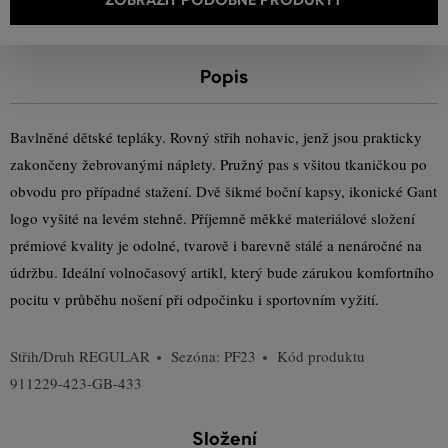
Popis
Bavlněné dětské tepláky. Rovný střih nohavic, jenž jsou prakticky
zakončeny žebrovanými náplety. Pružný pas s všitou tkaničkou po
obvodu pro případné stažení. Dvě šikmé boční kapsy, ikonické Gant
logo vyšité na levém stehně. Příjemně měkké materiálové složení
prémiové kvality je odolné, tvarově i barevně stálé a nenáročné na
údržbu. Ideální volnočasový artikl, který bude zárukou komfortního
pocitu v průběhu nošení při odpočinku i sportovním vyžití.
Střih/Druh
REGULAR
Sezóna: PF23
Kód produktu
911229-423-GB-433
Složení