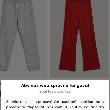
Y GANT SHIELD SWEATPANTS
TEPLÁKY GANT STRAIGHT LEG VELOUR
Aby náš web správně fungoval
PANTS
(souhlas s cookies)
1 999 Kč
999 Kč
2 599 Kč
1 299 Kč
Souhlasem se zpracováním souborů cookies nám
 velikosti:
10/116
,
122/128
Dostupné velikosti:
pomáháte zlepšovat náš web. Kliknutím na tlačítko
176