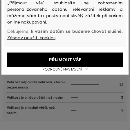
„Přijmout vše" souhlasíte se zobrazením
personalizovaného obsahu, relevantní reklamy a
můžeme vám tak poskytnout skvělý zážitek při vašem
online nakupování.
Recenze
k vašim datům se budeme chovat slušně.
Děkujeme,
Zásady použití cookies
JAK SEDĚLA VYBRANÁ VELIKOST NAŠIM ZÁKAZNÍKŮM
Velikost je o hodně menší, než
PŘIJMOUT VŠE
0
nosím
PODROBNÉ NASTAVENÍ
Velikost je o něco menší, než nosím
1
Velikost odpovídá velikosti, kterou
12
běžně nosím
Velikost je o něco větší, než nosím
3
Velikost je o hodně větší, než
2
nosím