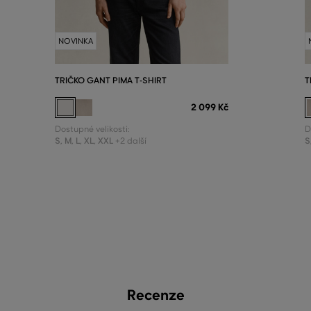
NOVINKA
TRIČKO GANT PIMA T-SHIRT
T
2 099 Kč
Dostupné velikosti:
D
S
,
M
,
L
,
XL
,
XXL
S
+2 další
Recenze