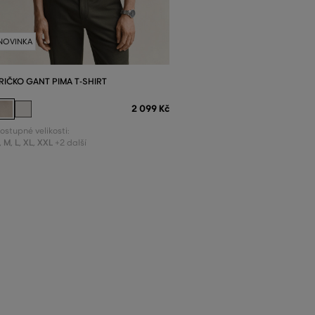
NOVINKA
RIČKO GANT PIMA T-SHIRT
2 099 Kč
ostupné velikosti:
,
M
,
L
,
XL
,
XXL
+2 další