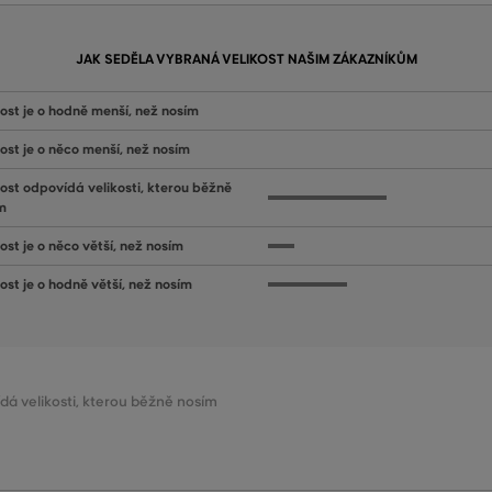
JAK SEDĚLA VYBRANÁ VELIKOST NAŠIM ZÁKAZNÍKŮM
kost je o hodně menší, než nosím
kost je o něco menší, než nosím
kost odpovídá velikosti, kterou běžně
m
ost je o něco větší, než nosím
kost je o hodně větší, než nosím
ídá velikosti, kterou běžně nosím