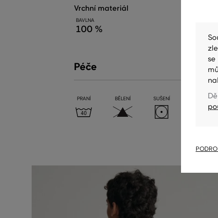
vrchní materiál
BAVLNA
100 %
So
zl
se
Péče
mů
na
Dě
PRANÍ
BĚLENÍ
SUŠENÍ
ŽEHLENÍ
po
PODROB