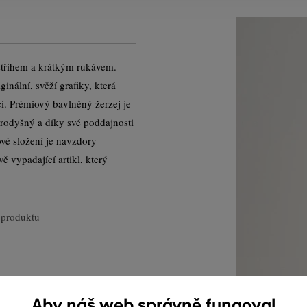
ýstřihem a krátkým rukávem.
nální, svěží grafiky, která
i. Prémiový bavlněný žerzej je
rodyšný a díky své poddajnosti
lové složení je navzdory
ě vypadající artikl, který
produktu
Aby náš web správně fungoval