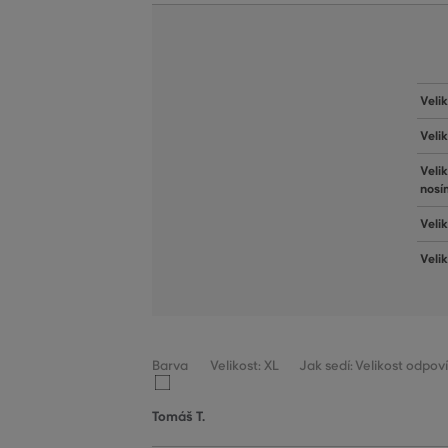
Veli
Veli
Veli
nosí
Velik
Veli
Barva
Velikost: XL
Jak sedí: Velikost odpov
Tomáš T.