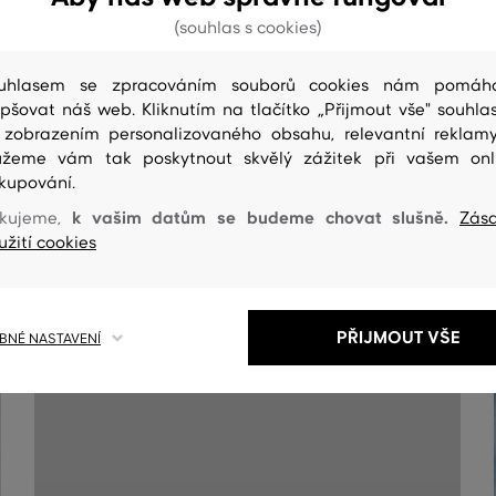
(souhlas s cookies)
uhlasem se zpracováním souborů cookies nám pomáh
epšovat náš web. Kliknutím na tlačítko „Přijmout vše" souhlas
 zobrazením personalizovaného obsahu, relevantní reklam
žeme vám tak poskytnout skvělý zážitek při vašem onl
kupování.
k vašim datům se budeme chovat slušně.
kujeme,
Zás
ČIŠTENÍ
užití cookies
PŘIJMOUT VŠE
NÉ NASTAVENÍ