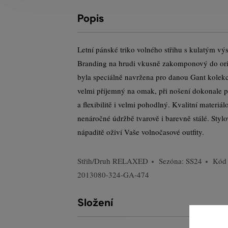
Popis
Letní pánské triko volného střihu s kulatým v
Branding na hrudi vkusně zakomponový do origi
byla speciálně navržena pro danou Gant kolekc
velmi příjemný na omak, při nošení dokonale p
a flexibilitě i velmi pohodlný. Kvalitní materiá
nenáročné údržbě tvarově i barevně stálé. Stylov
nápaditě oživí Vaše volnočasové outfity.
Střih/Druh
RELAXED
Sezóna: SS24
Kód 
2013080-324-GA-474
Složení