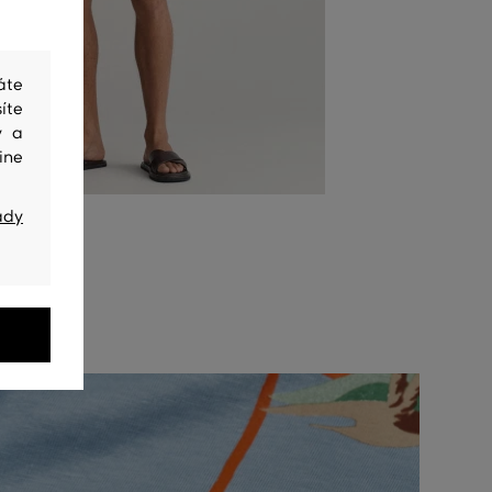
áte
íte
y a
ine
ady