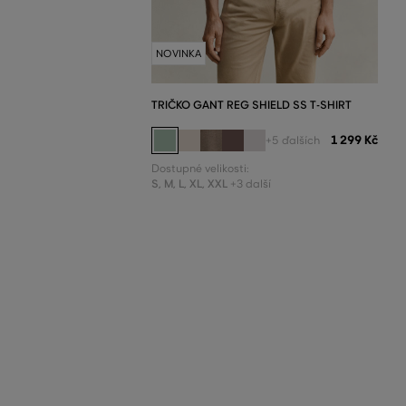
NOVINKA
TRIČKO GANT REG SHIELD SS T-SHIRT
1 299 Kč
+5 ďalších
Dostupné velikosti:
S
,
M
,
L
,
XL
,
XXL
+3 další