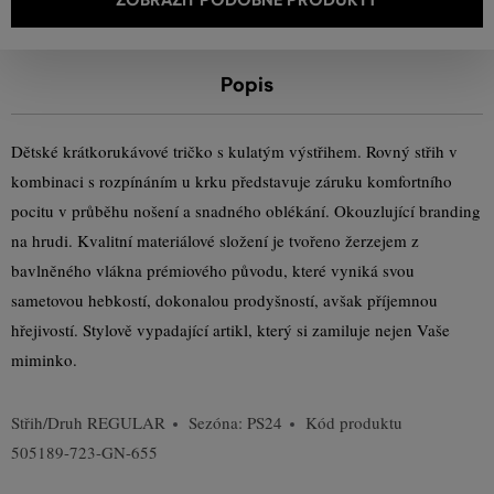
Popis
Dětské krátkorukávové tričko s kulatým výstřihem. Rovný střih v
kombinaci s rozpínáním u krku představuje záruku komfortního
pocitu v průběhu nošení a snadného oblékání. Okouzlující branding
na hrudi. Kvalitní materiálové složení je tvořeno žerzejem z
bavlněného vlákna prémiového původu, které vyniká svou
sametovou hebkostí, dokonalou prodyšností, avšak příjemnou
hřejivostí. Stylově vypadající artikl, který si zamiluje nejen Vaše
miminko.
Střih/Druh
REGULAR
Sezóna: PS24
Kód produktu
505189-723-GN-655