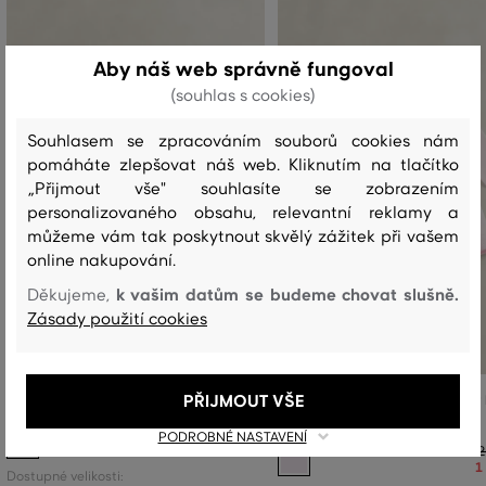
Aby náš web správně fungoval
(souhlas s cookies)
Souhlasem se zpracováním souborů cookies nám
pomáháte zlepšovat náš web. Kliknutím na tlačítko
„Přijmout vše" souhlasíte se zobrazením
personalizovaného obsahu, relevantní reklamy a
můžeme vám tak poskytnout skvělý zážitek při vašem
online nakupování.
k vašim datům se budeme chovat slušně.
Děkujeme,
Zásady použití cookies
PŘIJMOUT VŠE
BODY GANT FLORAL SS ROMPER
DĚTSKÝ SET GANT SEERSUCKER
AND BLOOMER SET
1 549 Kč
PODROBNÉ NASTAVENÍ
1 084 Kč
2
1
Dostupné velikosti: