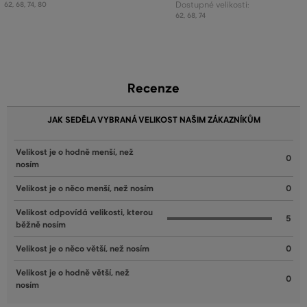
62
,
68
,
74
,
80
Dostupné velikosti:
62
,
68
,
74
Recenze
JAK SEDĚLA VYBRANÁ VELIKOST NAŠIM ZÁKAZNÍKŮM
Velikost je o hodně menší, než
0
nosím
Velikost je o něco menší, než nosím
0
Velikost odpovídá velikosti, kterou
5
běžně nosím
Velikost je o něco větší, než nosím
0
Velikost je o hodně větší, než
0
nosím