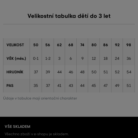
Velikostní tabulka dětí do 3 let
VELIKOST
50
56
62
68
74
80
86
92
98
VĚK (měs.)
0-1
1-2
3
6
9
12
18
24
36
HRUDNÍK
37
39
44
46
48
50
51
52
54
PAS
35
37
41
43
44
45
47
49
51
Údaje v tabulce mají orientační charakter
VŠE SKLADEM
Všechno zboží v e-shopu je skladem.