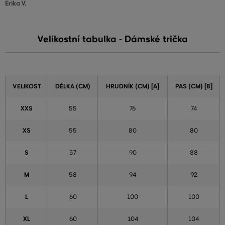
Erika V.
Velikostní tabulka - Dámské trička
VELIKOST
DÉLKA (CM)
HRUDNÍK (CM) [A]
PAS (CM) [B]
XXS
55
76
74
XS
55
80
80
S
57
90
88
M
58
94
92
L
60
100
100
XL
60
104
104