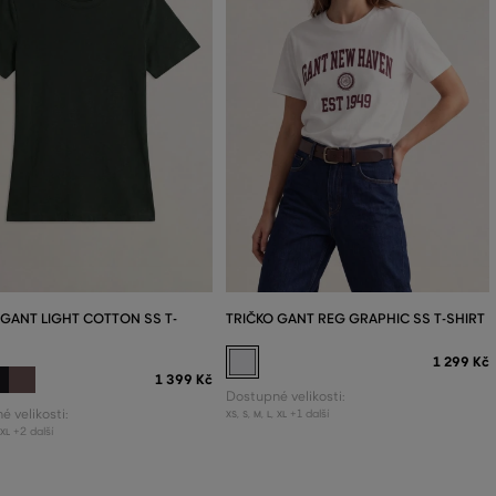
 GANT LIGHT COTTON SS T-
TRIČKO GANT REG GRAPHIC SS T-SHIRT
1 299 Kč
1 399 Kč
Dostupné velikosti:
 velikosti:
+1 další
XS
,
S
,
M
,
L
,
XL
+2 další
XL