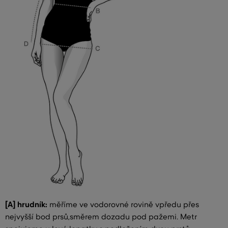
[A] hrudník:
měříme ve vodorovné rovině vpředu přes
nejvyšší bod prsů,směrem dozadu pod pažemi. Metr