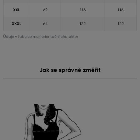
XXL
62
116
116
XXXL
64
122
122
Údaje v tabulce mají orientační charakter
Jak se správně změřit