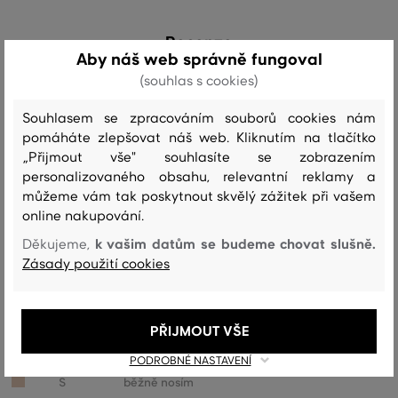
Recenze
Aby náš web správně fungoval
(souhlas s cookies)
JAK SEDĚLA VYBRANÁ VELIKOST NAŠIM ZÁKAZNÍKŮM
Souhlasem se zpracováním souborů cookies nám
Velikost je o hodně menší, než
0
pomáháte zlepšovat náš web. Kliknutím na tlačítko
nosím
„Přijmout vše" souhlasíte se zobrazením
Velikost je o něco menší, než nosím
0
personalizovaného obsahu, relevantní reklamy a
můžeme vám tak poskytnout skvělý zážitek při vašem
Velikost odpovídá velikosti, kterou
8
online nakupování.
běžně nosím
k vašim datům se budeme chovat slušně.
Děkujeme,
Velikost je o něco větší, než nosím
1
Zásady použití cookies
Velikost je o hodně větší, než
0
nosím
PŘIJMOUT VŠE
PODROBNÉ NASTAVENÍ
Barva
Velikost:
Jak sedí: Velikost odpovídá velikosti, kterou
S
běžně nosím