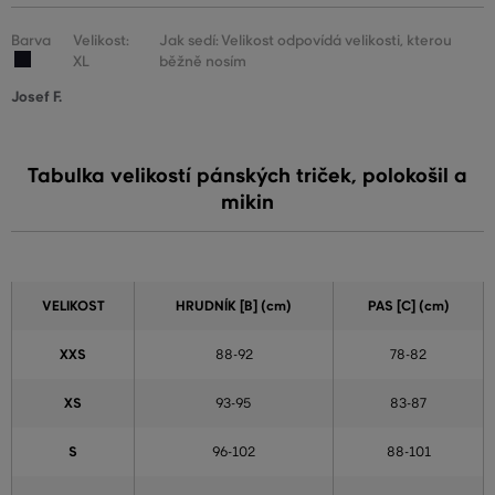
Barva
Velikost:
Jak sedí: Velikost odpovídá velikosti, kterou
XL
běžně nosím
Josef F.
Tabulka velikostí pánských triček, polokošil a
mikin
VELIKOST
HRUDNÍK [B] (cm)
PAS [C] (cm)
XXS
88-92
78-82
XS
93-95
83-87
S
96-102
88-101