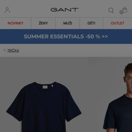
NOVINKY
ŽENY
MUŽI
DĚTI
OUTLET
SUMMER ESSENTIALS -50 % >>
TRIČKA