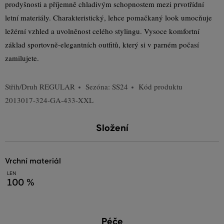
prodyšnosti a příjemně chladivým schopnostem mezi prvotřídní
letní materiály. Charakteristický, lehce pomačkaný look umocňuje
ležérní vzhled a uvolněnost celého stylingu. Vysoce komfortní
základ sportovně-elegantních outfitů, který si v parném počasí
zamilujete.
Střih/Druh
REGULAR
Sezóna: SS24
Kód produktu
2013017-324-GA-433-XXL
Složení
vrchní materiál
LEN
100 %
Péče