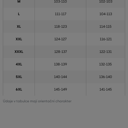
M
103-110
102-103
L
111-117
104-113
XL
118-123
114-115
XXL
124-127
116-121
XXXL
128-137
122-131
4XL
138-139
132-135
5XL
140-144
136-140
6XL
145-149
141-145
Údaje v tabulce mají orientační charakter