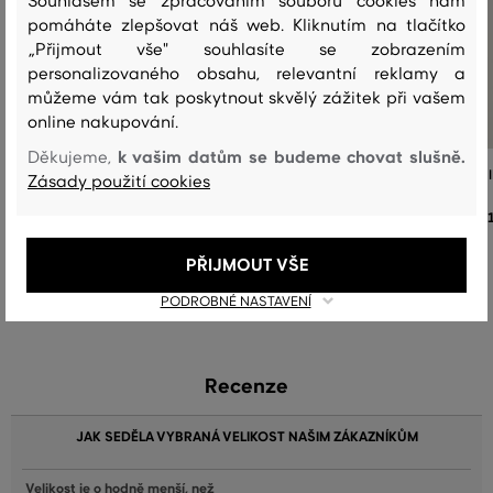
Souhlasem se zpracováním souborů cookies nám
pomáháte zlepšovat náš web. Kliknutím na tlačítko
„Přijmout vše" souhlasíte se zobrazením
personalizovaného obsahu, relevantní reklamy a
můžeme vám tak poskytnout skvělý zážitek při vašem
online nakupování.
k vašim datům se budeme chovat slušně.
Děkujeme,
TRIČKO GANT GRAPHIC SS T-SHIRT
TRIČKO GANT GRAPHIC SS T-SH
Zásady použití cookies
1 599 Kč
+1
+1
Dostupné velikosti:
Dostupné velikosti:
PŘIJMOUT VŠE
+3 další
+2 další
S
,
M
,
L
,
XL
,
XXL
S
,
M
,
L
,
XL
,
XXL
PODROBNÉ NASTAVENÍ
Recenze
JAK SEDĚLA VYBRANÁ VELIKOST NAŠIM ZÁKAZNÍKŮM
Velikost je o hodně menší, než