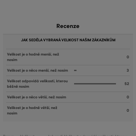
Recenze
JAK SEDĚLA VYBRANÁ VELIKOST NAŠIM ZÁKAZNÍKŮM
Velikost je o hodně menší, než
0
nosím
Velikost je o něco menší, než nosím
3
Velikost odpovídá velikosti, kterou
52
běžně nosím
Velikost je o něco větší, než nosím
0
Velikost je o hodně větší, než
0
nosím