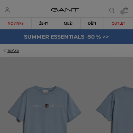
NOVINKY
ŽENY
MUŽI
DĚTI
OUTLET
SUMMER ESSENTIALS -50 % >>
TRIČKA