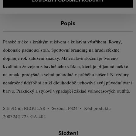
Popis
Pánské tričko s krátkým rukávem a kulatým výstřihem. Rovný,
dokonale padnoucí střih. Sportovní branding na hrudi efektně
doplňuje rok založení značky. Materiálové složení je tvořeno
kvalitním žerzejem z bavlněného vlákna, které je příjemně měkké
na omak, prodyšné a velmi pohodlné v průběhu nošení. Navzdory
nenáročné údržbě si artikl dlouhodobě uchovává svůj původní tvar i
barvu. Praktický a stylově vypadající základ volnočasových outfitů.
Střih/Druh
REGULAR
Sezóna: PS24
Kód produktu
2003242-723-GA-402
Složení