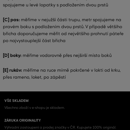
spojujeme u levé lopatky s podložením dvou prstů
[C] pas:
měříme v nejužší části trupu, metr spojujeme na
pravém boku s podložením dvou prstů. V případě většího
břicha doporučujeme měřit od největšího prohnutí páteře
po najvystouplejší část břicha
[D] boky:
měříme vodorovně přes nejširší místo boků
[E] rukáv:
měříme na ruce mírně pokrčené v lokti od krku,
přes rameno, loket, po zápěstí
VŠE SKLADEM
Všechno zboží v e-shopu je skladem.
ZÁRUKA ORIGINALITY
Výhradní zastoupení a prodej značky v ČR. Kupujete 100% originál.