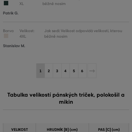
XL
běžně nosím
Patrik G.
Barva
Velikost:
Jak sedí: Velikost odpovídá velikosti, kterou
4XL
běžně nosím
Stanislav M.
1
2
3
4
5
6
Tabulka velikostí pánských triček, polokošil a
mikin
VELIKOST
HRUDNÍK [B] (cm)
PAS [C] (cm)