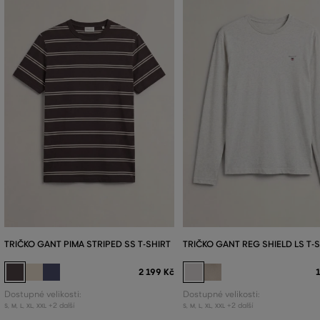
TRIČKO GANT PIMA STRIPED SS T-SHIRT
TRIČKO GANT REG SHIELD LS T-
2 199 Kč
Dostupné velikosti:
Dostupné velikosti:
+2 další
+2 další
S
,
M
,
L
,
XL
,
XXL
S
,
M
,
L
,
XL
,
XXL