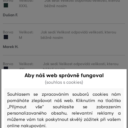
Barva
Velikost:
Jak sedí: Velikost odpovídá velikosti, kterou
XXXL
běžně nosím
Dušan F.
Barva
Velikost:
Jak sedí: Velikost odpovídá velikosti, kterou
M
běžně nosím
Marek H.
Barva
Velikost:
Jak sedí: Velikost odpovídá velikosti, kterou
4XL
běžně nosím
Aby náš web správně fungoval
Martina U.
(souhlas s cookies)
Souhlasem se zpracováním souborů cookies nám
Barva
Velikost:
Jak sedí: Velikost odpovídá velikosti, kterou
pomáháte zlepšovat náš web. Kliknutím na tlačítko
XXL
běžně nosím
„Přijmout vše" souhlasíte se zobrazením
Marcela Š.
personalizovaného obsahu, relevantní reklamy a
můžeme vám tak poskytnout skvělý zážitek při vašem
online nakupování.
Barva
Velikost:
Jak sedí: Velikost odpovídá velikosti, kterou