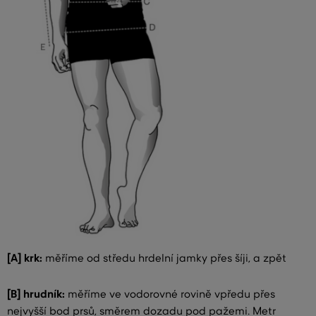
[A] krk:
měříme od středu hrdelní jamky přes šíji, a zpět
[B] hrudník:
měříme ve vodorovné rovině vpředu přes
nejvyšší bod prsů, směrem dozadu pod pažemi. Metr