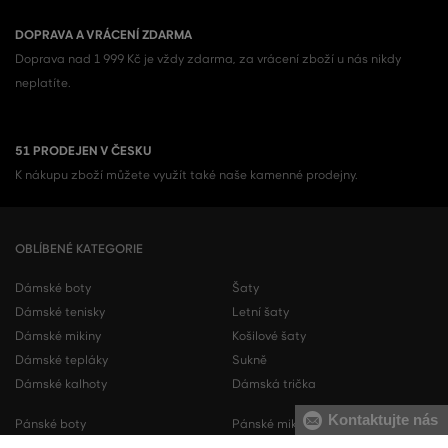
DOPRAVA A VRÁCENÍ ZDARMA
Doprava nad 1 999 Kč je vždy zdarma, za vrácení zboží u nás nikdy
neplatíte.
51 PRODEJEN V ČESKU
K nákupu zboží můžete využít také naše kamenné prodejny.
OBLÍBENÉ KATEGORIE
Dámské boty
Šaty
Dámské tenisky
Letní šaty
Dámské mikiny
Košilové šaty
Dámské tepláky
Sukně
Dámské kalhoty
Dámská trička
Kontaktujte nás
Pánské boty
Pánské mikiny