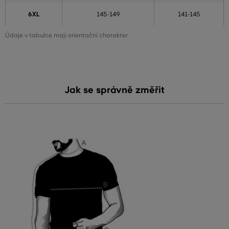
6XL
145-149
141-145
Údaje v tabulce mají orientační charakter
Jak se správně změřit