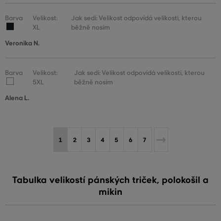
Barva
Velikost:
Jak sedí: Velikost odpovídá velikosti, kterou
XL
běžně nosím
Veronika N.
Barva
Velikost:
Jak sedí: Velikost odpovídá velikosti, kterou
5XL
běžně nosím
Alena L.
1
2
3
4
5
6
7
Tabulka velikostí pánských triček, polokošil a
mikin