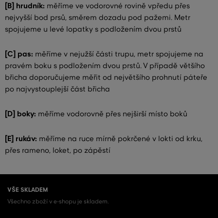
[B] hrudník:
měříme ve vodorovné rovině vpředu přes
nejvyšší bod prsů, směrem dozadu pod pažemi. Metr
spojujeme u levé lopatky s podložením dvou prstů
[C] pas:
měříme v nejužší části trupu, metr spojujeme na
pravém boku s podložením dvou prstů. V případě většího
břicha doporučujeme měřit od největšího prohnutí páteře
po najvystouplejší část břicha
[D] boky:
měříme vodorovně přes nejširší místo boků
[E] rukáv:
měříme na ruce mírně pokrčené v lokti od krku,
přes rameno, loket, po zápěstí
VŠE SKLADEM
Všechno zboží v e-shopu je skladem.