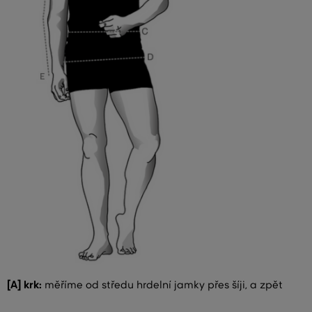
[A] krk:
měříme od středu hrdelní jamky přes šíji, a zpět