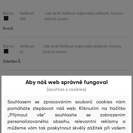
Barva
Velikost:
Jak sedí: Velikost odpovídá velikosti, kterou
4XL
běžně nosím
Eva K.
Barva
Velikost:
Jak sedí: Velikost odpovídá velikosti, kterou
XL
běžně nosím
Zdeňka Š.
Barva
Velikost:
Jak sedí: Velikost odpovídá velikosti, kterou
Aby náš web správně fungoval
XXL
běžně nosím
(souhlas s cookies)
Rastislav K.
Souhlasem se zpracováním souborů cookies nám
pomáháte zlepšovat náš web. Kliknutím na tlačítko
Barva
Velikost:
Jak sedí: Velikost odpovídá velikosti, kterou
„Přijmout vše" souhlasíte se zobrazením
XXL
běžně nosím
personalizovaného obsahu, relevantní reklamy a
Alena F.
můžeme vám tak poskytnout skvělý zážitek při vašem