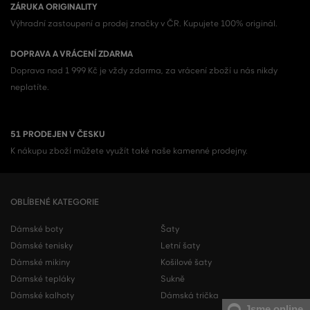
ZÁRUKA ORIGINALITY
Výhradní zastoupení a prodej značky v ČR. Kupujete 100% originál.
DOPRAVA A VRÁCENÍ ZDARMA
Doprava nad 1 999 Kč je vždy zdarma, za vrácení zboží u nás nikdy
neplatíte.
51 PRODEJEN V ČESKU
K nákupu zboží můžete využít také naše kamenné prodejny.
OBLÍBENÉ KATEGORIE
Dámské boty
Šaty
Dámské tenisky
Letní šaty
Dámské mikiny
Košilové šaty
Dámské tepláky
Sukně
Dámské kalhoty
Dámská trička
Jsme online