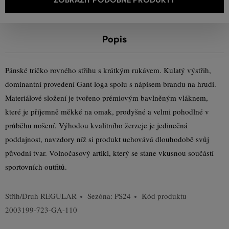
Popis
Pánské tričko rovného střihu s krátkým rukávem. Kulatý výstřih,
dominantní provedení Gant loga spolu s nápisem brandu na hrudi.
Materiálové složení je tvořeno prémiovým bavlněným vláknem,
které je příjemně měkké na omak, prodyšné a velmi pohodlné v
průběhu nošení. Výhodou kvalitního žerzeje je jedinečná
poddajnost, navzdory níž si produkt uchovává dlouhodobě svůj
původní tvar. Volnočasový artikl, který se stane vkusnou součástí
sportovních outfitů.
Střih/Druh
REGULAR
Sezóna: PS24
Kód produktu
2003199-723-GA-110