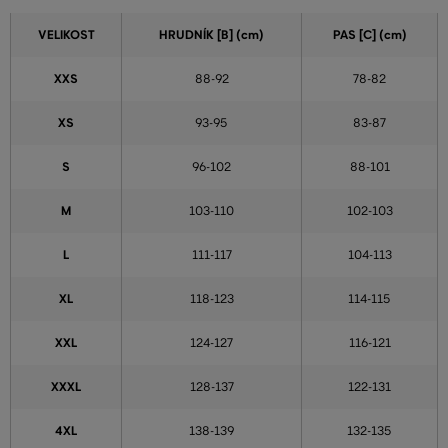
VELIKOST
HRUDNÍK [B] (cm)
PAS [C] (cm)
XXS
88-92
78-82
XS
93-95
83-87
S
96-102
88-101
M
103-110
102-103
L
111-117
104-113
XL
118-123
114-115
XXL
124-127
116-121
XXXL
128-137
122-131
4XL
138-139
132-135