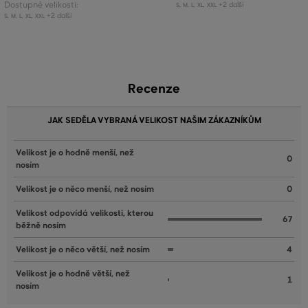
Dostupné velikosti:
+2 další
S
,
M
,
L
,
XL
,
XXL
+2 další
S
,
M
,
L
,
XL
,
XXL
Recenze
JAK SEDĚLA VYBRANÁ VELIKOST NAŠIM ZÁKAZNÍKŮM
Velikost je o hodně menší, než
0
nosím
Velikost je o něco menší, než nosím
0
Velikost odpovídá velikosti, kterou
67
běžně nosím
Velikost je o něco větší, než nosím
4
Velikost je o hodně větší, než
1
nosím