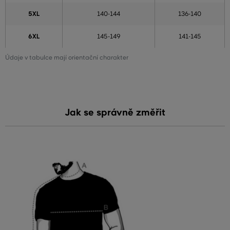
5XL
140-144
136-140
6XL
145-149
141-145
Údaje v tabulce mají orientační charakter
Jak se správně změřit