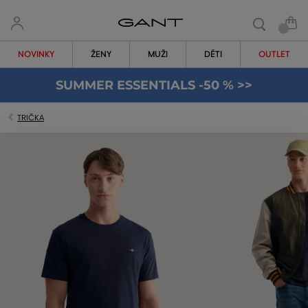
NOVINKY
ŽENY
MUŽI
DĚTI
OUTLET
SUMMER ESSENTIALS -50 % >>
TRIČKA