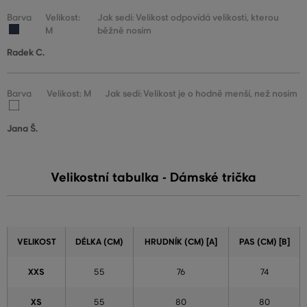
Barva
Velikost:
Jak sedí: Velikost odpovídá velikosti, kterou
M
běžně nosím
Radek C.
Barva
Velikost: M
Jak sedí: Velikost je o hodně menší, než nosím
Jana Š.
Velikostní tabulka - Dámské trička
VELIKOST
DÉLKA (CM)
HRUDNÍK (CM) [A]
PAS (CM) [B]
XXS
55
76
74
XS
55
80
80