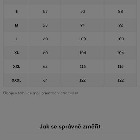
S
57
90
88
M
58
94
92
L
60
100
100
XL
60
104
104
XXL
62
116
116
XXXL
64
122
122
Údaje v tabulce mají orientační charakter
Jak se správně změřit