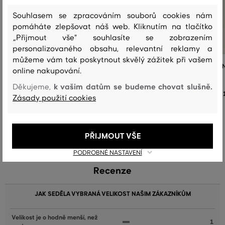
Souhlasem se zpracováním souborů cookies nám
pomáháte zlepšovat náš web. Kliknutím na tlačítko
„Přijmout vše" souhlasíte se zobrazením
personalizovaného obsahu, relevantní reklamy a
můžeme vám tak poskytnout skvělý zážitek při vašem
TRIČKO GANT REG SHIELD LS T-SHIRT
TRIČKO GANT REG SHIELD SS V-
online nakupování.
SHIRT
k vašim datům se budeme chovat slušně.
1 599 Kč
Děkujeme,
Zásady použití cookies
Dostupné velikosti:
+1 další
Dostupné velikosti:
XS
,
S
,
M
,
L
,
XL
+2 další
XS
,
S
,
M
,
L
,
XL
PŘIJMOUT VŠE
PODROBNÉ NASTAVENÍ
Recenze
JAK SEDĚLA VYBRANÁ VELIKOST NAŠIM ZÁKAZNÍKŮM
Velikost je o hodně menší, než
1