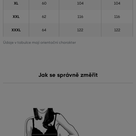
XL
60
104
104
XXL
62
116
116
XXXL
64
122
122
Údaje v tabulce mají orientační charakter
Jak se správně změřit