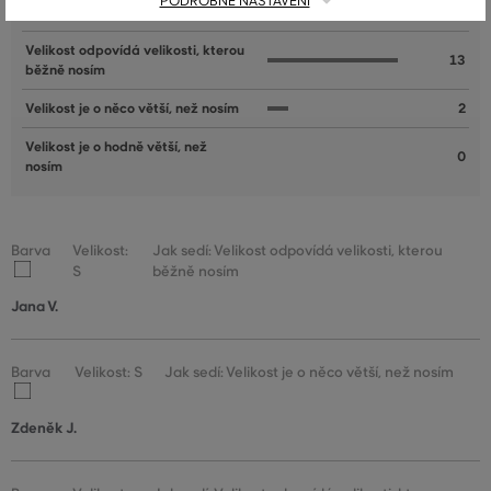
PODROBNÉ NASTAVENÍ
Velikost je o něco menší, než nosím
1
Velikost odpovídá velikosti, kterou
13
běžně nosím
Velikost je o něco větší, než nosím
2
Velikost je o hodně větší, než
0
nosím
Barva
Velikost:
Jak sedí: Velikost odpovídá velikosti, kterou
S
běžně nosím
Jana V.
Barva
Velikost: S
Jak sedí: Velikost je o něco větší, než nosím
Zdeněk J.