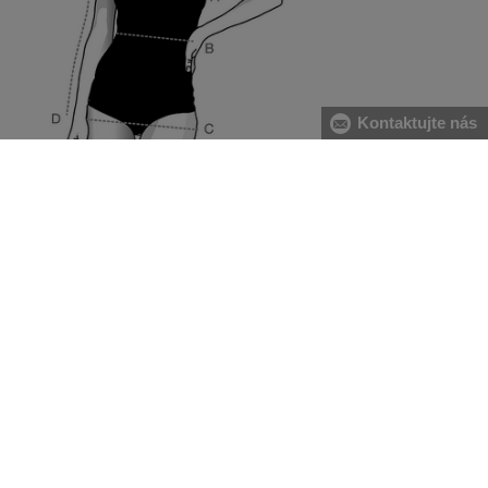
Kontaktujte nás
[A] hrudník:
měříme ve vodorovné rovině vpředu přes