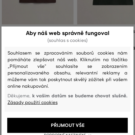
TRIČKO GANT LIGHT COTTON SS T-
TRIČKO GANT LIGHT COTTON SS
Aby náš web správně fungoval
SHIRT
SHIRT
(souhlas s cookies)
1 399 Kč
Souhlasem se zpracováním souborů cookies nám
Dostupné velikosti:
Dostupné velikosti:
pomáháte zlepšovat náš web. Kliknutím na tlačítko
+1 další
+2 další
XS
,
S
,
M
,
L
,
XL
XS
,
S
,
M
,
L
,
XL
„Přijmout vše" souhlasíte se zobrazením
personalizovaného obsahu, relevantní reklamy a
můžeme vám tak poskytnout skvělý zážitek při vašem
online nakupování.
Recenze
k vašim datům se budeme chovat slušně.
Děkujeme,
Zásady použití cookies
JAK SEDĚLA VYBRANÁ VELIKOST NAŠIM ZÁKAZNÍKŮM
Velikost je o hodně menší, než
PŘIJMOUT VŠE
0
nosím