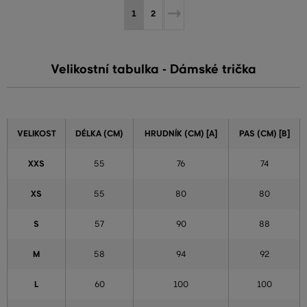
1
2
Velikostní tabulka - Dámské trička
VELIKOST
DÉLKA (CM)
HRUDNÍK (CM) [A]
PAS (CM) [B]
XXS
55
76
74
XS
55
80
80
S
57
90
88
M
58
94
92
L
60
100
100