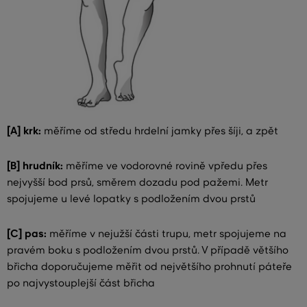
[A] krk:
měříme od středu hrdelní jamky přes šíji, a zpět
[B] hrudník:
měříme ve vodorovné rovině vpředu přes
nejvyšší bod prsů, směrem dozadu pod pažemi. Metr
spojujeme u levé lopatky s podložením dvou prstů
[C] pas:
měříme v nejužší části trupu, metr spojujeme na
pravém boku s podložením dvou prstů. V případě většího
břicha doporučujeme měřit od největšího prohnutí páteře
po najvystouplejší část břicha