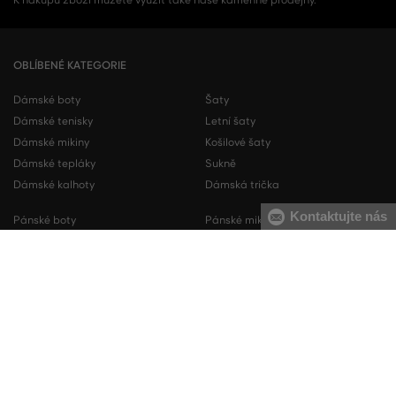
K nákupu zboží můžete využít také naše kamenné prodejny.
OBLÍBENÉ KATEGORIE
Dámské boty
Šaty
Dámské tenisky
Letní šaty
Dámské mikiny
Košilové šaty
Dámské tepláky
Sukně
Dámské kalhoty
Dámská trička
Kontaktujte nás
Pánské boty
Pánské mikiny
Pánské tenisky
Pánské tepláky
Pánské košile
Pánské svetry
Pánská trička
Pánské kalhoty
Pánské kraťasy
Pánské spodní prádlo
KONTAKT