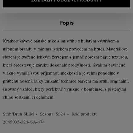
Popis
Krátkorukávové pánské triko slim střihu s kulatým výstřihem a
nápisem brandu v minimalistickém provedení na hrudi. Materiálové
složení je tvořeno lehkým žerzejem s jemně porézní pique texturou,
která představuje záruku dokonalé prodyšnosti. Kvalitní bavlněné
vlákno vyniká svou příjemnou měkkostí a je velmi pohodlné v
průběhu nošení. Díky unikátní technice barvení má artikl originální,
šisovaný vzhled, který perfektně vynikne v kombinaci s plátěnými
chino šortkami či denimem.
Střih/Druh
SLIM
Sezóna: SS24
Kód produktu
2045035-324-GA-474