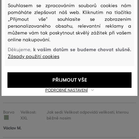
Souhlasem se zpracováním souborů cookies nám
Barva
Velikost:
Jak sedí: Velikost odpovídá velikosti, kterou
pomáháte zlepšovat náš web. Kliknutím na tlačítko
L
běžně nosím
„Přijmout vše" souhlasíte se zobrazením
Jana B.
personalizovaného obsahu, relevantní reklamy a
můžeme vám tak poskytnout skvělý zážitek při vašem
online nakupování.
Barva
Velikost:
Jak sedí: Velikost odpovídá velikosti, kterou
k vašim datům se budeme chovat slušně.
4XL
běžně nosím
Děkujeme,
Zásady použití cookies
Barbora P.
Barva
Velikost:
Jak sedí: Velikost odpovídá velikosti, kterou
PŘIJMOUT VŠE
XL
běžně nosím
PODROBNÉ NASTAVENÍ
Daniela K.
Barva
Velikost:
Jak sedí: Velikost odpovídá velikosti, kterou
XXL
běžně nosím
Václav M.