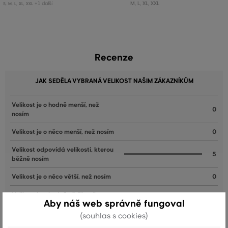
+1 další
M
,
L
,
XL
,
XXL
S
,
M
,
L
,
XL
,
XXL
Recenze
JAK SEDĚLA VYBRANÁ VELIKOST NAŠIM ZÁKAZNÍKŮM
Velikost je o hodně menší, než
0
nosím
Velikost je o něco menší, než nosím
0
Velikost odpovídá velikosti, kterou
5
běžně nosím
Velikost je o něco větší, než nosím
0
Velikost je o hodně větší, než
0
Aby náš web správně fungoval
nosím
(souhlas s cookies)