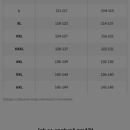
L
111-117
104-113
XL
118-123
114-115
XXL
124-127
116-121
XXXL
128-137
122-131
4XL
138-139
132-135
5XL
140-144
136-140
6XL
145-149
141-145
Údaje v tabulce mají orientační charakter