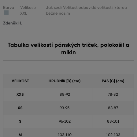
Barva
Velikost:
Jak sedí: Velikost odpovídá velikosti, kterou
XXL
běžně nosím
Zdeněk H.
Tabulka velikostí pánských triček, polokošil a
mikin
VELIKOST
HRUDNÍK [B] (cm)
PAS [C] (cm)
XXS
88-92
78-82
XS
93-95
83-87
S
96-102
88-101
M
103-110
102-103