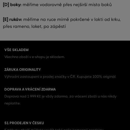
[D] boky:
měříme vodorovně přes nejširší místo boků
[E] rukáv:
měříme na ruce mírně pokrčené v lokti od krku,
přes rameno, loket, po zápěstí
VŠE SKLADEM
Všechno zboží v e-shopu je skladem.
ZÁRUKA ORIGINALITY
Výhradní zastoupení a prodej značky v ČR. Kupujete 100% originál.
DOPRAVA A VRÁCENÍ ZDARMA
Doprava nad 1 999 Kč je vždy zdarma, za vrácení zboží u nás nikdy
neplatíte.
51 PRODEJEN V ČESKU