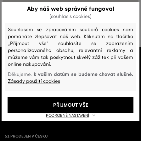
Aby náš web správně fungoval
(souhlas s cookies)
Souhlasem se zpracováním souborů cookies nám
pomáháte zlepšovat náš web. Kliknutím na tlačítko
„Přijmout vše" souhlasíte se zobrazením
personalizovaného obsahu, relevantní reklamy a
VŠE SKLADEM
můžeme vám tak poskytnout skvělý zážitek při vašem
online nakupování.
Všechno zboží v e-shopu je skladem.
k vašim datům se budeme chovat slušně.
Děkujeme,
ZÁRUKA ORIGINALITY
Zásady použití cookies
Výhradní zastoupení a prodej značky v ČR. Kupujete 100% originál.
DOPRAVA A VRÁCENÍ ZDARMA
PŘIJMOUT VŠE
Doprava nad 1 999 Kč je vždy zdarma, za vrácení zboží u nás nikdy
neplatíte.
PODROBNÉ NASTAVENÍ
51 PRODEJEN V ČESKU