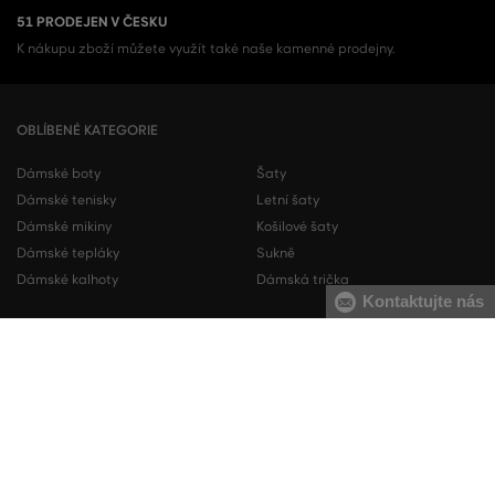
51 PRODEJEN V ČESKU
K nákupu zboží můžete využít také naše kamenné prodejny.
OBLÍBENÉ KATEGORIE
Dámské boty
Šaty
Dámské tenisky
Letní šaty
Dámské mikiny
Košilové šaty
Dámské tepláky
Sukně
Dámské kalhoty
Dámská trička
Kontaktujte nás
Pánské boty
Pánské mikiny
Pánské tenisky
Pánské tepláky
Pánské košile
Pánské svetry
Pánská trička
Pánské kalhoty
Pánské kraťasy
Pánské spodní prádlo