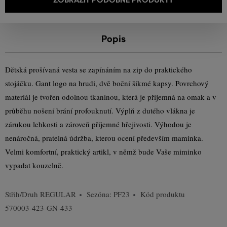
Popis
Dětská prošívaná vesta se zapínáním na zip do praktického
stojáčku. Gant logo na hrudi, dvě boční šikmé kapsy. Povrchový
materiál je tvořen odolnou tkaninou, která je příjemná na omak a v
průběhu nošení brání profouknutí. Výplň z dutého vlákna je
zárukou lehkosti a zároveň příjemné hřejivosti. Výhodou je
nenáročná, pratelná údržba, kterou ocení především maminka.
Velmi komfortní, praktický artikl, v němž bude Vaše miminko
vypadat kouzelně.
Střih/Druh
REGULAR
Sezóna: PF23
Kód produktu
570003-423-GN-433