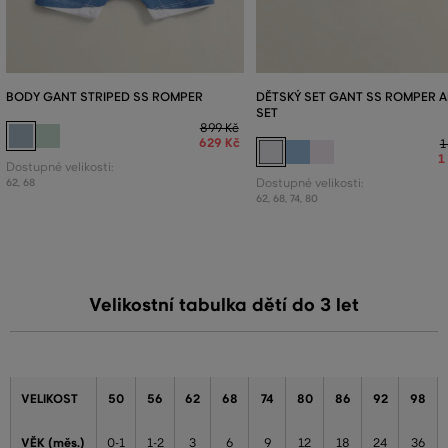
BODY GANT STRIPED SS ROMPER
DĚTSKÝ SET GANT SS ROMPER 
SET
899 Kč
629 Kč
1
1
Dostupné velikosti:
62
,
68
Dostupné velikosti:
62
,
68
,
74
,
80
Velikostní tabulka dětí do 3 let
VELIKOST
50
56
62
68
74
80
86
92
98
VĚK (měs.)
0-1
1-2
3
6
9
12
18
24
36