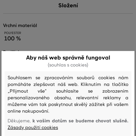
Složení
vrchní materiál
POLYESTER
100 %
podšívka
Aby náš web správně fungoval
POLYESTER
100 %
(souhlas s cookies)
Souhlasem se zpracováním souborů cookies nám
výplň
pomáháte zlepšovat náš web. Kliknutím na tlačítko
REC. POLYESTER
„Přijmout vše" souhlasíte se zobrazením
100 %
personalizovaného obsahu, relevantní reklamy a
můžeme vám tak poskytnout skvělý zážitek při vašem
online nakupování.
Péče
k vašim datům se budeme chovat slušně.
Děkujeme,
Zásady použití cookies
PRANÍ
BĚLENÍ
SUŠENÍ
ŽEHLENÍ
ČIŠTENÍ