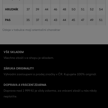
HRUDNÍK
37
39
44
46
48
50
51
52
54
PAS
35
37
41
43
44
45
47
49
51
Údaje v tabulce mají orientační charakter
VŠE SKLADEM
Všechno zboží v e-shopu je skladem.
ZÁRUKA ORIGINALITY
Výhradní zastoupení a prodej značky v ČR. Kupujete 100% originál.
DOPRAVA A VRÁCENÍ ZDARMA
Doprava nad 1 999 Kč je vždy zdarma, za vrácení zboží u nás nikdy
neplatíte.