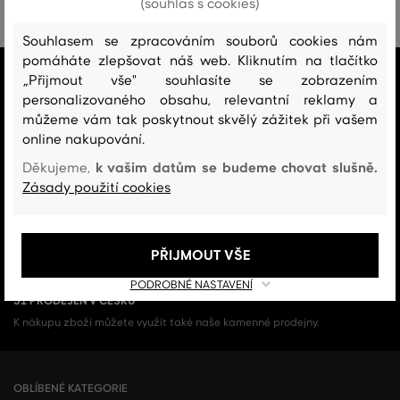
(souhlas s cookies)
Souhlasem se zpracováním souborů cookies nám
pomáháte zlepšovat náš web. Kliknutím na tlačítko
VŠE SKLADEM
„Přijmout vše" souhlasíte se zobrazením
Všechno zboží v e-shopu je skladem.
personalizovaného obsahu, relevantní reklamy a
můžeme vám tak poskytnout skvělý zážitek při vašem
ZÁRUKA ORIGINALITY
online nakupování.
Výhradní zastoupení a prodej značky v ČR. Kupujete 100% originál.
k vašim datům se budeme chovat slušně.
Děkujeme,
Zásady použití cookies
DOPRAVA A VRÁCENÍ ZDARMA
Doprava nad 1 999 Kč je vždy zdarma, za vrácení zboží u nás nikdy
neplatíte.
PŘIJMOUT VŠE
PODROBNÉ NASTAVENÍ
51 PRODEJEN V ČESKU
K nákupu zboží můžete využít také naše kamenné prodejny.
OBLÍBENÉ KATEGORIE