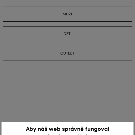
MUŽI
DĚTI
OUTLET
Aby náš web správně fungoval