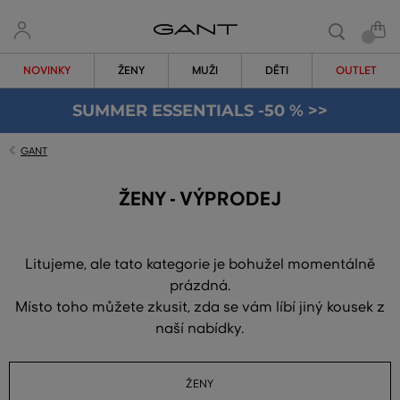
NOVINKY
ŽENY
MUŽI
DĚTI
OUTLET
SUMMER ESSENTIALS -50 % >>
GANT
ŽENY - VÝPRODEJ
Litujeme, ale tato kategorie je bohužel momentálně
prázdná.
Místo toho můžete zkusit, zda se vám líbí jiný kousek z
naší nabídky.
ŽENY