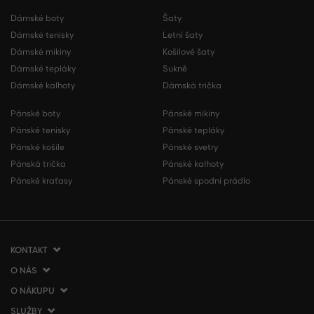
Dámské boty
Šaty
Dámské tenisky
Letní šaty
Dámské mikiny
Košilové šaty
Dámské tepláky
Sukně
Dámské kalhoty
Dámská trička
Pánské boty
Pánské mikiny
Pánské tenisky
Pánské tepláky
Pánské košile
Pánské svetry
Pánská trička
Pánské kalhoty
Pánské kraťasy
Pánské spodní prádlo
KONTAKT
O NÁS
VERMONT Services Slovakia s. r. o.
Vlčie hrdlo 53
O NÁKUPU
O společnosti
821 07 Bratislava
Kontakt
SLUŽBY
Jak nakupovat