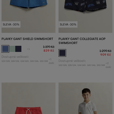
SLEVA -30%
SLEVA -30%
PLAVKY GANT SHIELD SWIMSHORT
PLAVKY GANT COLLEGIATE AOP
SWIMSHORT
1 199 Kč
+1
839 Kč
1 299 Kč
909 Kč
Dostupné velikosti:
+1
Dostupné velikosti:
122/128
,
128/134
,
134/140
,
140/146
,
152/158
další
+2
122/128
,
128/134
,
134/140
,
140/146
,
152/158
další