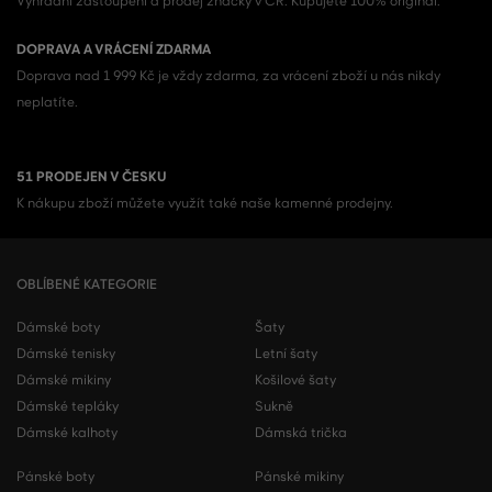
Výhradní zastoupení a prodej značky v ČR. Kupujete 100% originál.
DOPRAVA A VRÁCENÍ ZDARMA
Doprava nad 1 999 Kč je vždy zdarma, za vrácení zboží u nás nikdy
neplatíte.
51 PRODEJEN V ČESKU
K nákupu zboží můžete využít také naše kamenné prodejny.
OBLÍBENÉ KATEGORIE
Dámské boty
Šaty
Dámské tenisky
Letní šaty
Dámské mikiny
Košilové šaty
Dámské tepláky
Sukně
Dámské kalhoty
Dámská trička
Pánské boty
Pánské mikiny