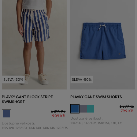
SLEVA -30%
SLEVA -50%
PLAVKY GANT BLOCK STRIPE
PLAVKY GANT SWIM SHORTS
SWIMSHORT
1 599 Kč
799 Kč
1 299 Kč
909 Kč
Dostupné velikosti:
Dostupné velikosti:
134/140
,
146/152
,
158/164
,
170
,
176
122/128
,
128/134
,
134/140
,
140/146
,
170/176