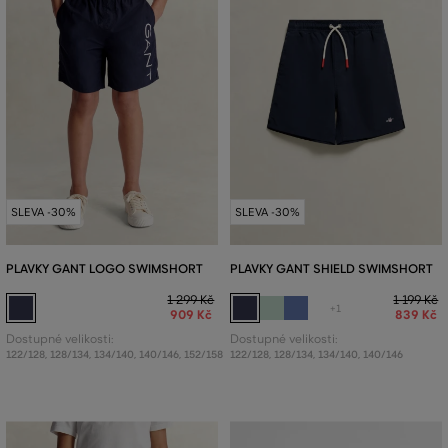
SLEVA -30%
SLEVA -30%
PLAVKY GANT LOGO SWIMSHORT
PLAVKY GANT SHIELD SWIMSHORT
1 299 Kč
1 199 Kč
+1
909 Kč
839 Kč
Dostupné velikosti:
Dostupné velikosti:
122/128
,
128/134
,
134/140
,
140/146
,
152/158
122/128
,
128/134
,
134/140
,
140/146