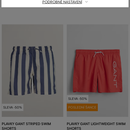
Dostupné velikosti:
Dostupné velikosti:
PODROBNÉ NASTAVENÍ
134/140
,
146/152
,
158/164
,
170
,
176
146/152
,
158/164
,
170
SLEVA -50%
SLEVA -50%
POSLEDNÍ ŠANCE
PLAVKY GANT STRIPED SWIM
PLAVKY GANT LIGHTWEIGHT SWIM
SHORTS
SHORTS