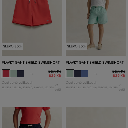
SLEVA -30%
SLEVA -30%
PLAVKY GANT SHIELD SWIMSHORT
PLAVKY GANT SHIELD SWIMSHORT
1 199 Kč
1 199 Kč
+1
+1
839 Kč
839 Kč
Dostupné velikosti:
Dostupné velikosti:
+2
+1
122/128
,
128/134
,
134/140
,
140/146
,
152/158
128/134
,
134/140
,
140/146
,
152/158
,
164/170
další
další