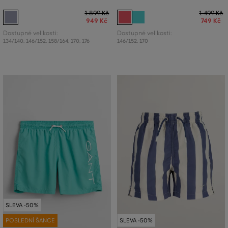
1 899 Kč
1 499 Kč
949 Kč
749 Kč
Dostupné velikosti:
Dostupné velikosti:
134/140
,
146/152
,
158/164
,
170
,
176
146/152
,
170
SLEVA -50%
POSLEDNÍ ŠANCE
SLEVA -50%