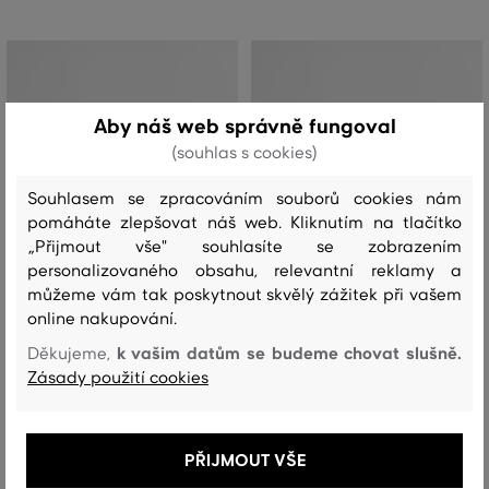
Aby náš web správně fungoval
(souhlas s cookies)
Souhlasem se zpracováním souborů cookies nám
pomáháte zlepšovat náš web. Kliknutím na tlačítko
„Přijmout vše" souhlasíte se zobrazením
personalizovaného obsahu, relevantní reklamy a
můžeme vám tak poskytnout skvělý zážitek při vašem
online nakupování.
k vašim datům se budeme chovat slušně.
Děkujeme,
SLEVA -50%
SLEVA -50%
Zásady použití cookies
PLAVKY GANT SWIM SHORTS
PLAVKY GANT SWIM SHORTS
1 599 Kč
1 599 Kč
PŘIJMOUT VŠE
799 Kč
799 Kč