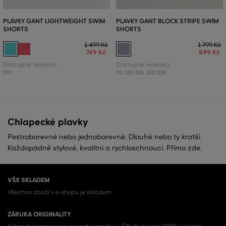
PLAVKY GANT LIGHTWEIGHT SWIM
PLAVKY GANT BLOCK STRIPE SWIM
SHORTS
SHORTS
1 499 Kč
1 799 Kč
749 Kč
899 Kč
Dostupné velikosti:
Dostupné velikosti:
170
92
,
110/116
,
122/128
Chlapecké plavky
Pestrobarevné nebo jednobarevné. Dlouhé nebo ty kratší.
Každopádně stylové, kvalitní a rychloschnoucí. Přímo zde.
VŠE SKLADEM
Všechno zboží v e-shopu je skladem.
ZÁRUKA ORIGINALITY