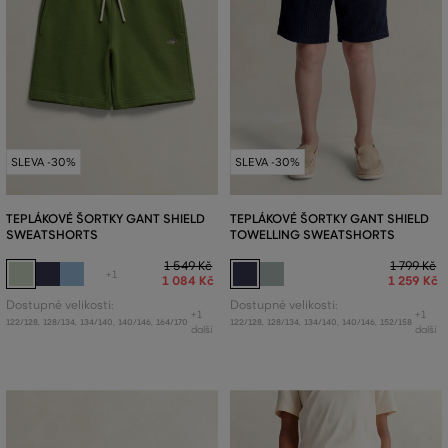
SLEVA -30%
SLEVA -30%
TEPLÁKOVÉ ŠORTKY GANT SHIELD
TEPLÁKOVÉ ŠORTKY GANT SHIELD
SWEATSHORTS
TOWELLING SWEATSHORTS
1 549 Kč
1 799 Kč
+1
1 084 Kč
1 259 Kč
Dostupné velikosti:
Dostupné velikosti:
+1
+1
122/128
,
128/134
,
134/140
,
140/146
,
164/170
122/128
,
128/134
,
134/140
,
140/146
,
152/158
další
další