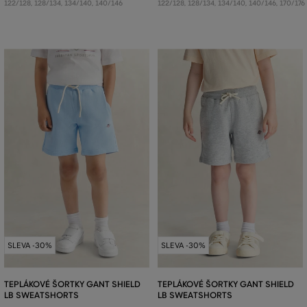
122/128
,
128/134
,
134/140
,
140/146
122/128
,
128/134
,
134/140
,
140/146
,
170/176
SLEVA -30%
SLEVA -30%
TEPLÁKOVÉ ŠORTKY GANT SHIELD
TEPLÁKOVÉ ŠORTKY GANT SHIELD
LB SWEATSHORTS
LB SWEATSHORTS