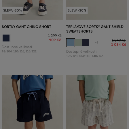
SLEVA -30%
SLEVA -30%
ŠORTKY GANT CHINO SHORT
TEPLÁKOVÉ ŠORTKY GANT SHIELD
SWEATSHORTS
1 299 Kč
909 Kč
1 549 Kč
+1
1 084 Kč
Dostupné velikosti:
98/104
,
110/116
,
116/122
Dostupné velikosti:
122/128
,
134/140
,
140/146