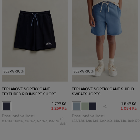
SLEVA -30%
SLEVA -30%
TEPLÁKOVÉ ŠORTKY GANT
TEPLÁKOVÉ ŠORTKY GANT SHIELD
TEXTURED RIB INSERT SHORT
SWEATSHORTS
1 799 Kč
1 549 Kč
+1
1 259 Kč
1 084 Kč
Dostupné velikosti:
Dostupné velikosti:
+2
122/128
,
128/134
,
134/140
,
140/146
,
164/170
122/128
,
128/134
,
134/140
,
140/146
,
152/158
další