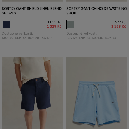
ŠORTKY GANT SHIELD LINEN BLEND
ŠORTKY GANT CHINO DRAWSTRING
SHORTS
SHORT
1 899 Kč
1 699 Kč
1 329 Kč
1 189 Kč
Dostupné velikosti:
Dostupné velikosti:
134/140
,
140/146
,
152/158
,
164/170
122/128
,
128/134
,
134/140
,
140/146