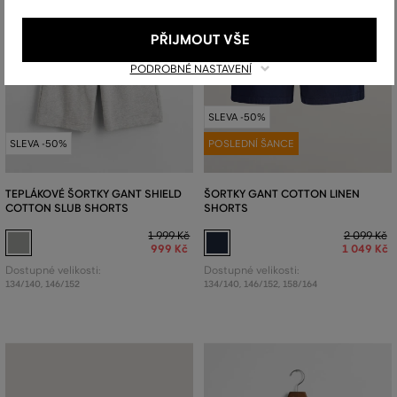
PŘIJMOUT VŠE
PODROBNÉ NASTAVENÍ
SLEVA -50%
SLEVA -50%
POSLEDNÍ ŠANCE
TEPLÁKOVÉ ŠORTKY GANT SHIELD
ŠORTKY GANT COTTON LINEN
COTTON SLUB SHORTS
SHORTS
1 999 Kč
2 099 Kč
999 Kč
1 049 Kč
Dostupné velikosti:
Dostupné velikosti:
134/140
,
146/152
134/140
,
146/152
,
158/164