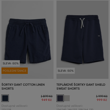
SLEVA -50%
POSLEDNÍ ŠANCE
SLEVA -50%
ŠORTKY GANT COTTON LINEN
TEPLÁKOVÉ ŠORTKY GANT SHIELD
SHORTS
SWEAT SHORTS
1 899 Kč
1 999 Kč
949 Kč
999 Kč
Dostupné velikosti:
Dostupné velikosti:
122/128
134/140
,
146/152
,
158/164
,
170