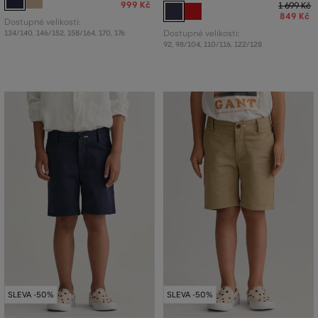
999 Kč
1 699 Kč
849 Kč
Dostupné velikosti:
134/140
,
146/152
,
158/164
,
170
,
176
Dostupné velikosti:
92
,
98/104
,
110/116
,
122/128
SLEVA -50%
SLEVA -50%