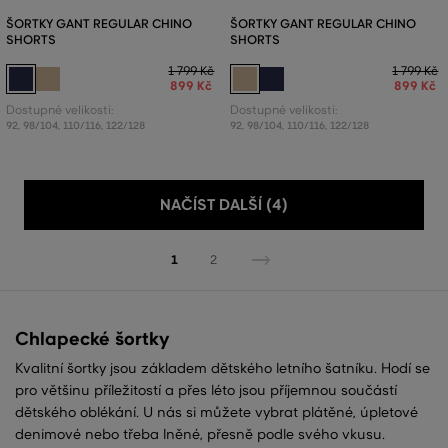
ŠORTKY GANT REGULAR CHINO
ŠORTKY GANT REGULAR CHINO
SHORTS
SHORTS
1 799 Kč
1 799 Kč
899 Kč
899 Kč
Dostupné velikosti:
Dostupné velikosti:
92
,
98/104
,
110/116
,
122/128
92
,
98/104
,
110/116
,
122/128
NAČÍST DALŠÍ (4)
1
2
Chlapecké šortky
Kvalitní šortky jsou základem dětského letního šatníku. Hodí se
pro většinu příležitostí a přes léto jsou příjemnou součástí
dětského oblékání. U nás si můžete vybrat plátěné, úpletové
denimové nebo třeba lněné, přesně podle svého vkusu.