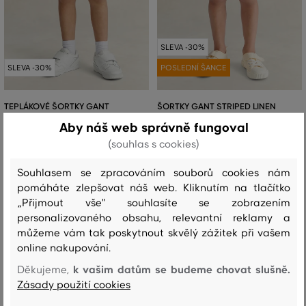
SLEVA -30%
SLEVA -30%
POSLEDNÍ ŠANCE
TEPLÁKOVÉ ŠORTKY GANT
ŠORTKY GANT STRIPED LINEN
TEXTURED RIB INSERT SHORT
DRAWSTRING SHORTS
Aby náš web správně fungoval
1 799 Kč
1 799 Kč
(souhlas s cookies)
1 259 Kč
1 259 Kč
Dostupné velikosti:
Dostupné velikosti:
Souhlasem se zpracováním souborů cookies nám
98/104
,
110/116
,
116/122
110/116
,
116/122
pomáháte zlepšovat náš web. Kliknutím na tlačítko
„Přijmout vše" souhlasíte se zobrazením
personalizovaného obsahu, relevantní reklamy a
můžeme vám tak poskytnout skvělý zážitek při vašem
online nakupování.
k vašim datům se budeme chovat slušně.
Děkujeme,
Zásady použití cookies