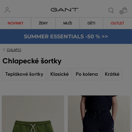
NOVINKY
ŽENY
MUŽI
DĚTI
OUTLET
SUMMER ESSENTIALS -50 % >>
CHLAPCI
Chlapecké šortky
Teplákové šortky
Klasické
Po kolena
Krátké