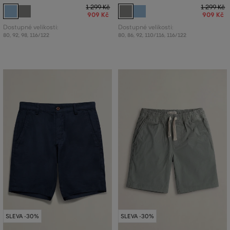
1 299 Kč
1 299 Kč
909 Kč
909 Kč
Dostupné velikosti:
Dostupné velikosti:
80
,
92
,
98
,
116/122
80
,
86
,
92
,
110/116
,
116/122
SLEVA -30%
SLEVA -30%