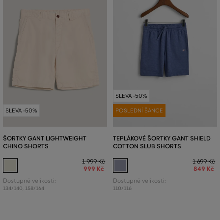
SLEVA -50%
SLEVA -50%
POSLEDNÍ ŠANCE
ŠORTKY GANT LIGHTWEIGHT
TEPLÁKOVÉ ŠORTKY GANT SHIELD
CHINO SHORTS
COTTON SLUB SHORTS
1 999 Kč
1 699 Kč
999 Kč
849 Kč
Dostupné velikosti:
Dostupné velikosti:
134/140
,
158/164
110/116