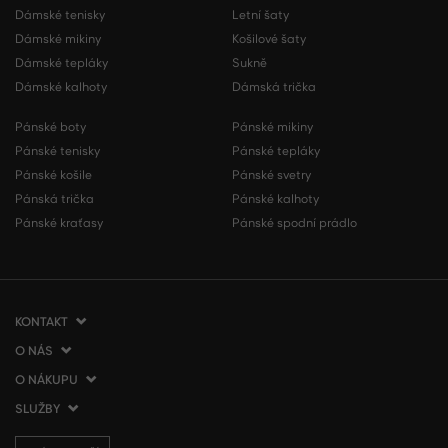
Dámské tenisky
Letní šaty
Dámské mikiny
Košilové šaty
Dámské tepláky
Sukně
Dámské kalhoty
Dámská trička
Pánské boty
Pánské mikiny
Pánské tenisky
Pánské tepláky
Pánské košile
Pánské svetry
Pánská trička
Pánské kalhoty
Pánské kraťasy
Pánské spodní prádlo
KONTAKT
O NÁS
VERMONT Services Slovakia s. r. o.
Vlčie hrdlo 53
O NÁKUPU
O společnosti
821 07 Bratislava
Kontakt
SLUŽBY
Jak nakupovat
Slovenská republika
Prodejny VERMONT
Obchodní podmínky
Doprava a platba
tel.:
+420 210 012 200