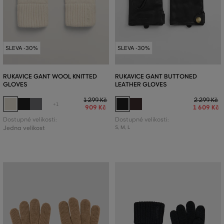
SLEVA -30%
SLEVA -30%
RUKAVICE GANT WOOL KNITTED
RUKAVICE GANT BUTTONED
GLOVES
LEATHER GLOVES
1 299 Kč
2 299 Kč
+1
909 Kč
1 609 Kč
Dostupné velikosti:
Dostupné velikosti:
Jedna velikost
S
,
M
,
L