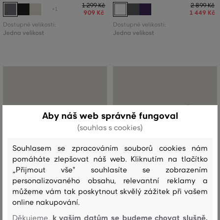
1 299 Kč
2 899 Kč
+1
909 Kč
1 449 Kč
Dostupné velikosti:
Dostupné velikosti:
Jedna velikost
Jedna velikost
Aby náš web správně fungoval
(souhlas s cookies)
Souhlasem se zpracováním souborů cookies nám
pomáháte zlepšovat náš web. Kliknutím na tlačítko
„Přijmout vše" souhlasíte se zobrazením
personalizovaného obsahu, relevantní reklamy a
můžeme vám tak poskytnout skvělý zážitek při vašem
online nakupování.
SLEVA -50%
SLEVA -50%
k vašim datům se budeme chovat slušně.
Děkujeme,