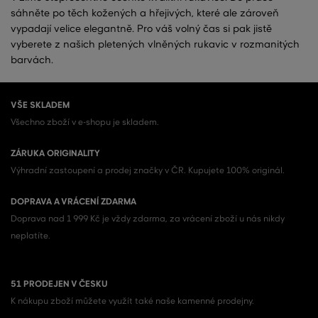
sáhněte po těch kožených a hřejivých, které ale zároveň
vypadají velice elegantně. Pro váš volný čas si pak jistě
vyberete z našich pletených vlněných rukavic v rozmanitých
barvách.
VŠE SKLADEM
Všechno zboží v e-shopu je skladem.
ZÁRUKA ORIGINALITY
Výhradní zastoupení a prodej značky v ČR. Kupujete 100% originál.
DOPRAVA A VRÁCENÍ ZDARMA
Doprava nad 1 999 Kč je vždy zdarma, za vrácení zboží u nás nikdy
neplatíte.
51 PRODEJEN V ČESKU
K nákupu zboží můžete využít také naše kamenné prodejny.