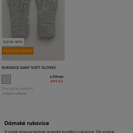
SLEVA -50%
POSLEDNÍ ŠANCE
RUKAVICE GANT SOFT GLOVES
1 799 Kč
899 Kč
Dostupné velikosti:
Jedna velikost
Dámské rukavice
V zimě stoprocentně oceníte kvalitní rukavice. Do práce