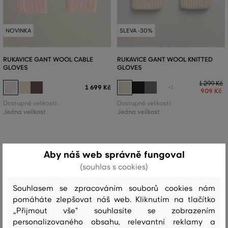
NOVINKA
SLEVA -30%
RUKAVICE GANT WOOL CABLE
RUKAVICE GANT WOOL KNITTED
GLOVES
GLOVES
1 299 Kč
1 699 Kč
+1
909 Kč
Dostupné velikosti:
Dostupné velikosti:
Jedna velikost
Jedna velikost
Aby náš web správně fungoval
(souhlas s cookies)
Souhlasem se zpracováním souborů cookies nám
pomáháte zlepšovat náš web. Kliknutím na tlačítko
„Přijmout vše" souhlasíte se zobrazením
personalizovaného obsahu, relevantní reklamy a