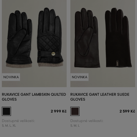
NOVINKA
NOVINKA
RUKAVICE GANT LAMBSKIN QUILTED
RUKAVICE GANT LEATHER SUEDE
GLOVES
GLOVES
2 999 Kč
2 599 Kč
Dostupné velikosti:
Dostupné velikosti:
S
,
M
,
L
,
XL
S
,
M
,
L