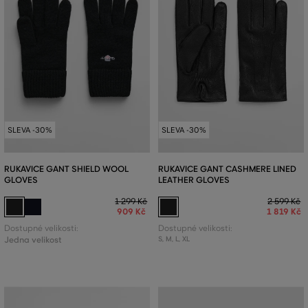
SLEVA -30%
SLEVA -30%
RUKAVICE GANT SHIELD WOOL
RUKAVICE GANT CASHMERE LINED
GLOVES
LEATHER GLOVES
1 299 Kč
2 599 Kč
909 Kč
1 819 Kč
Dostupné velikosti:
Dostupné velikosti:
Jedna velikost
S
,
M
,
L
,
XL