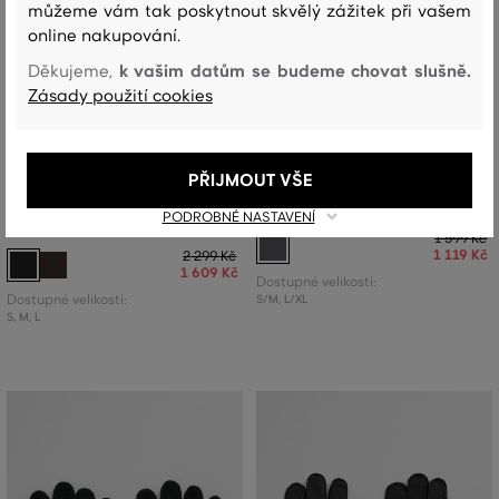
můžeme vám tak poskytnout skvělý zážitek při vašem
online nakupování.
k vašim datům se budeme chovat slušně.
Děkujeme,
Zásady použití cookies
SLEVA -30%
SLEVA -30%
PŘIJMOUT VŠE
RUKAVICE GANT BUTTONED
RUKAVICE GANT MELTON GLOVES
PODROBNÉ NASTAVENÍ
LEATHER GLOVES
1 599 Kč
1 119 Kč
2 299 Kč
1 609 Kč
Dostupné velikosti:
Dostupné velikosti:
S/M
,
L/XL
S
,
M
,
L