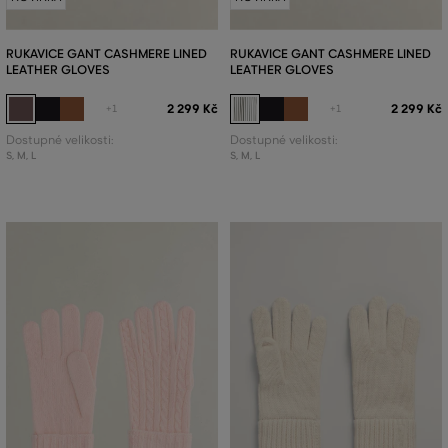
RUKAVICE GANT CASHMERE LINED
RUKAVICE GANT CASHMERE LINED
LEATHER GLOVES
LEATHER GLOVES
2 299 Kč
2 299 Kč
+1
+1
Dostupné velikosti:
Dostupné velikosti:
S
,
M
,
L
S
,
M
,
L