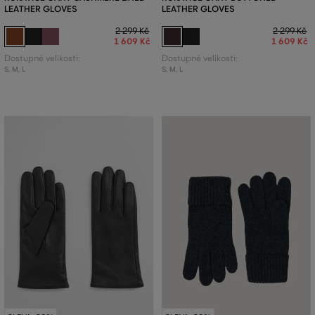
LEATHER GLOVES
LEATHER GLOVES
2 299 Kč
2 299 Kč
1 609 Kč
1 609 Kč
Dostupné velikosti:
Dostupné velikosti:
S
,
M
,
L
S
,
M
,
L