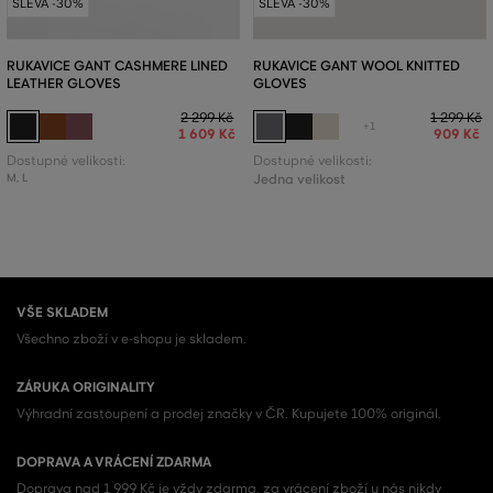
SLEVA -30%
SLEVA -30%
RUKAVICE GANT CASHMERE LINED
RUKAVICE GANT WOOL KNITTED
LEATHER GLOVES
GLOVES
2 299 Kč
1 299 Kč
+1
1 609 Kč
909 Kč
Dostupné velikosti:
Dostupné velikosti:
M
,
L
Jedna velikost
VŠE SKLADEM
Všechno zboží v e-shopu je skladem.
ZÁRUKA ORIGINALITY
Výhradní zastoupení a prodej značky v ČR. Kupujete 100% originál.
DOPRAVA A VRÁCENÍ ZDARMA
Doprava nad 1 999 Kč je vždy zdarma, za vrácení zboží u nás nikdy