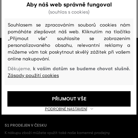
prostoru pro karty, mince i hotovost. Nabízíme různorodé
Aby náš web správně fungoval
designy a barvy, které doplní každý outfit a styl. Ať už
(souhlas s cookies)
preferujete klasický kožený vzhled nebo moderní textilie, u nás
si vždy vyberete. Investujte do kvalitního doplňku, který vám
Souhlasem se zpracováním souborů cookies nám
bude sloužit dlouhá léta a který podtrhne vaši jedinečnost.
pomáháte zlepšovat náš web. Kliknutím na tlačítko
„Přijmout vše" souhlasíte se zobrazením
personalizovaného obsahu, relevantní reklamy a
VŠE SKLADEM
můžeme vám tak poskytnout skvělý zážitek při vašem
Všechno zboží v e-shopu je skladem.
online nakupování.
k vašim datům se budeme chovat slušně.
Děkujeme,
ZÁRUKA ORIGINALITY
Zásady použití cookies
Výhradní zastoupení a prodej značky v ČR. Kupujete 100% originál.
DOPRAVA A VRÁCENÍ ZDARMA
Doprava nad 1 999 Kč je vždy zdarma, za vrácení zboží u nás nikdy
PŘIJMOUT VŠE
neplatíte.
PODROBNÉ NASTAVENÍ
51 PRODEJEN V ČESKU
K nákupu zboží můžete využít také naše kamenné prodejny.